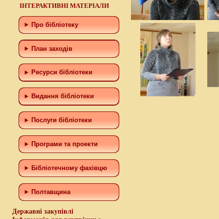
ІНТЕРАКТИВНІ МАТЕРІАЛИ
Про бібліотеку
План заходів
Ресурси бібліотеки
Видання бібліотеки
Послуги бібліотеки
Програми та проекти
Бiблiотечному фахiвцю
Полтавщина
Державні закупівлі