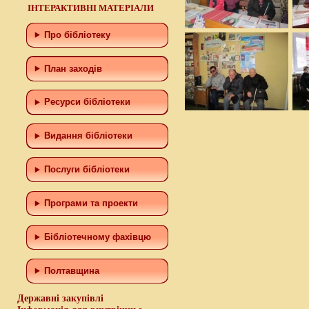
ІНТЕРАКТИВНІ МАТЕРІАЛИ
Про бібліотеку
План заходів
Ресурси бібліотеки
Видання бібліотеки
Послуги бібліотеки
Програми та проекти
Бiблiотечному фахiвцю
Полтавщина
Державні закупівлі