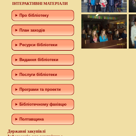
ІНТЕРАКТИВНІ МАТЕРІАЛИ
Про бібліотеку
План заходів
Ресурси бібліотеки
Видання бібліотеки
Послуги бібліотеки
Програми та проекти
Бiблiотечному фахiвцю
Полтавщина
Державні закупівлі