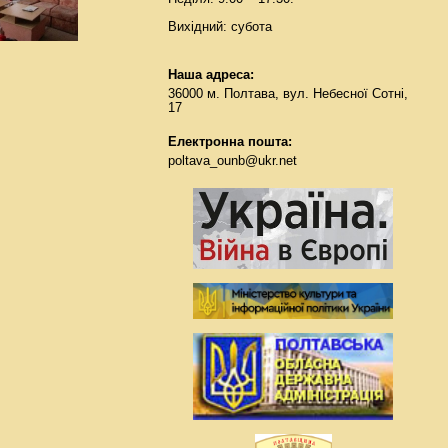
Вихідний: субота
Наша адреса:
36000 м. Полтава, вул. Небесної Сотні,
17
Електронна пошта:
poltava_ounb@ukr.net