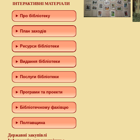
ІНТЕРАКТИВНІ МАТЕРІАЛИ
Про бібліотеку
План заходів
Ресурси бібліотеки
Видання бібліотеки
Послуги бібліотеки
Програми та проекти
Бiблiотечному фахiвцю
Полтавщина
Державні закупівлі