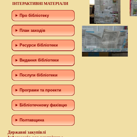
ІНТЕРАКТИВНІ МАТЕРІАЛИ
Про бібліотеку
План заходів
Ресурси бібліотеки
Видання бібліотеки
Послуги бібліотеки
Програми та проекти
Бiблiотечному фахiвцю
Полтавщина
Державні закупівлі