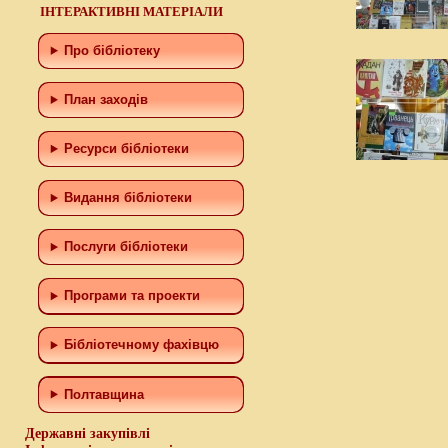
ІНТЕРАКТИВНІ МАТЕРІАЛИ
Про бібліотеку
План заходів
Ресурси бібліотеки
Видання бібліотеки
Послуги бібліотеки
Програми та проекти
Бiблiотечному фахiвцю
Полтавщина
Державні закупівлі