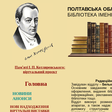
ПОЛТАВСЬКА ОБ
БІБЛІОТЕКА ІМЕН
Пам’яті І. П. Котляревського:
віртуальний проєкт
Головна
Редакційн
Завідувач відділу –
Бельк
Основним завданням ві
оформлення, видання бібл
НОВИНИ
інформаційних, рекламних
АНОНСИ
бібліотеки тощо.
Відділ виконує розмно
апаратах, а також надає 
НОВІ НАДХОДЖЕННЯ
допомогу структурним 
ВІРТУАЛЬНІ ВИСТАВКИ