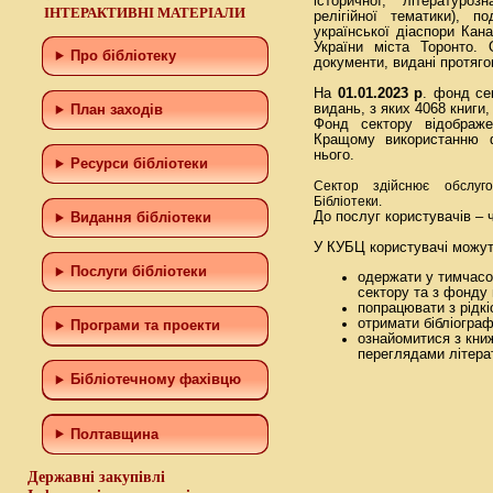
історичної, літературоз
ІНТЕРАКТИВНІ МАТЕРІАЛИ
релігійної тематики), п
української діаспори Кан
України міста Торонто.
Про бібліотеку
документи, видані протягом
На
01.01.2023 р
. фонд се
видань, з яких 4068 книги,
План заходів
Фонд сектору відображе
Кращому використанню 
нього.
Ресурси бібліотеки
Сектор здійснює обслуго
Бібліотеки.
До послуг користувачів – 
Видання бібліотеки
У КУБЦ користувачі можут
Послуги бібліотеки
одержати у тимчасо
сектору та з фонду 
попрацювати з рідк
отримати бібліограф
Програми та проекти
ознайомитися з кни
переглядами літера
Бiблiотечному фахiвцю
Полтавщина
Державні закупівлі