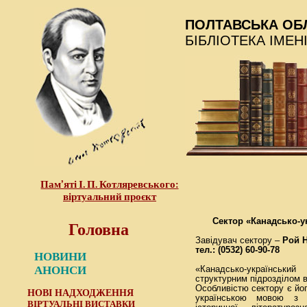
ПОЛТАВСЬКА ОБ
БІБЛІОТЕКА ІМЕН
Пам’яті І. П. Котляревського:
віртуальний проєкт
Головна
Сектор «Канадсько-у
Завідувач сектору –
Рой Н
тел.: (0532) 60-90-78
НОВИНИ
АНОНСИ
«Канадсько-українськи
структурним підрозділом в
Особливістю сектору є йог
НОВІ НАДХОДЖЕННЯ
українською мовою з р
ВІРТУАЛЬНІ ВИСТАВКИ