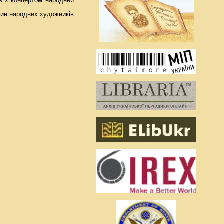
в з концертом народний
тин народних художників