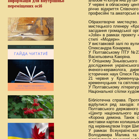
альбом «Полум’яна рута» 
Інформація для внутрішньо
У червні в обласному цент
переміщених осіб
річчю відкриття Співочог
професійні та аматорські к
Образотворче мистецтво.
мистецького пленеру «Кра
засідання громадської орг
«Jolie» в рамках проекту 
стилі «Модерн».
У виставковій залі по вул
Олександра Конарева.
У Полтавському ПТУ №23 в
Васильовича Каюріна.
У Опішному Зіньківського
дослідження українськог
вченого-керамолога, дир
історичних наук Олеся По
21 червня у Кременчуцьк
кременчуцьких та світлов
У Полтавському літерату
Національної спілки худо
Бібліотечна справа. Протя
відбулися ряд заходів: п
Полтавського державного п
«Центр національного в
«Корона демона. Танок с
виставки картин колишньог
під керівництвом Ігоря Ши
У рамках Всеукраїнськог
Володимира Малика та р