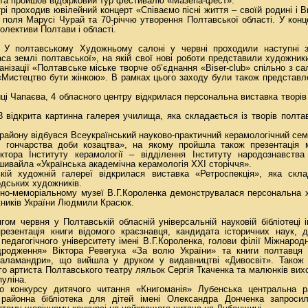
та пройшов відбірковий тур фестивалю «Мазепа-фест».
рі проходив ювілейний концерт «Співаємо пісні життя – своїй родині і В
о поля Марусі Чурай та 70-річчю утворення Полтавської області. У конц
олективи Полтави і області.
 У полтавському Художньому салоні у червні проходили наступні з
са землі полтавської», на якій свої нові роботи представили художн
анізації «Полтавське міське творче об’єднання «Biser-club» спільно з с
«Мистецтво бути жінкою». В рамках цього заходу були також представлен
иці Чапаєва, 4 обласного центру відкрилася персональна виставка творі
ідкрита картинна галерея училища, яка складається із творів полтав
 району відбувся Всеукраїнський науково-практичний керамологічний сем
о гончарства доби козацтва», на якому пройшла також презентація м
ектора Інституту керамології – відділення Інституту народознавств
шивайла «Українська академічна керамологія ХХІ сторіччя».
ій художній галереї відкрилася виставка «Ретроспекція», яка скл
одських художників.
рно-меморіальному музеї В.Г.Короленка демонструвалася персональна 
жників України Людмили Красюк.
гом червня у Полтавській обласній універсальній науковій бібліотеці і
резентація книги відомого краєзнавця, кандидата історичних наук, д
едагогічного університету імені В.Г.Короленка, голови філії Міжнародн
ідродження» Віктора Ревегука «За волю України» та книги полтавця
аламандри», що вийшла у друком у видавництві «Дивосвіт». Також 
о артиста Полтавського театру ляльок Сергія Ткаченка та малюнків вихо
пуліна.
о конкурсу дитячого читання «Книгоманія» Лубенська центральна ра
айонна бібліотека для дітей імені Олександра Донченка запросил