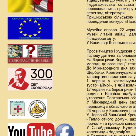
відвідувачів до участі у 
Недогарківська сільськ
першокласників прем’єру 
перегляд літератури.
Пришибською сільською б
проведений конкурс «Найк
Музейна справа. 22 червн
музей літаків авіації да
Фільдерштадту.
У Василівці Козельщинськ
Просвітництво і художня с
Палацу дитячої та юнацько
На березі річки Ворскла у
молоді; до організації те
До Міжнародного дня захи
Щербаках Кременчуцького 
та спортивні змагання за у
1 червня у кременчуцьк
зустрічаймо!», в якій взял
17 червня на березі річки
родині і Вкраїні» відб
утворення Полтавської обл
У Міжнародний день зах
переможців обласного етап
24 червня у Кременчуці п
У Червоній Знам’янці Кре
«Тепло отчого дому», шко
причал» та пройшов конце
У Сагайдацькому Будинк
колективу «Надвечір’я».