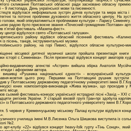
у сучасної української літератури, популяризації творчості сучасних
п’ятого скликання Полтавської обласної ради засновано обласну премію
 – 9 листопада, День української мови та писемності.
стецтв відбулася неформальна зустріч діячів культури та мера міста і 
тегічні та поточні проблеми духовного життя обласного центру. На зус
о голови, який опікуватиметься проблемами культури – Ларису Семенягу.
ькою радою було присвоєне звання «Почесний громадянин Полтави» арт
див п’ятий фестиваль «Мазепа-фест».
ому центрі відбулося свято «Полтавської галушки».
ирятинського району відбівся обласний пісенний фестиваль «Калино
із пісень, танців, інструментальної музики.
лобинського району, на горі Пивисі, відбулося обласне культурно-ми
міщенні місцевої дитячої музичної школи пройшла презентація книг
нки історії с.Семенівка». Після презентації відбувся концерт аматорів ху
ійно-видавничому агенстві «Астрея» вийшла збірка Анатолія Мусійче
, етюди і афоризми автора.
 вишивці «Рушника національної єдності» - всеукраїнській культурно
равня-жовтня цього року. Першими на Полтавщині рушник зустріли 
одив у Полтавському державному педагогічному університеті імені В.Г.Ко
нкурсі юних композиторів-виконавців «Жива музика», що проходив у К
ретє місце.
ов сьомий фестиваль-конкурс української естрадної пісні «Захід – ХХІ с
дцяти регіонів України. У старшій віковій групі Гран-прі здобула карлів
сі» із Полтавського державного педагогічного університету імені В.Г.Кор
тя. 5 червня у Кременчуцькому міському Палаці культури відбувся конц
».
узичного училища імені М.В.Лисенка Ольга Шишкова виступила із соль
колі №2.
о арт-клубу «22» відбувся концерт heavy-folk гурту «Тінь Сонця», який