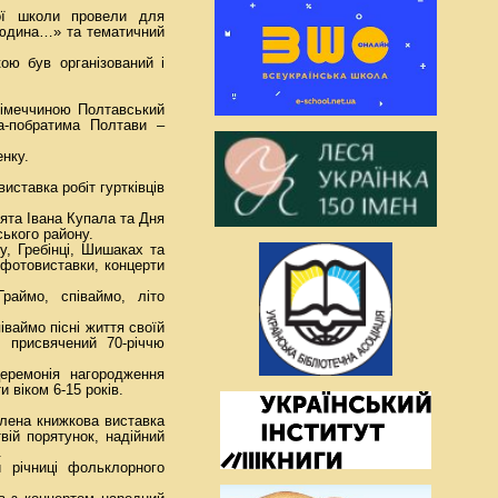
вої школи провели для
 людина…» та тематичний
ою був організований і
 Німеччиною Полтавський
ста-побратима Полтави –
нку.
иставка робіт гуртківців
ята Івана Купала та Дня
ського району.
, Гребінці, Шишаках та
 фотовиставки, концерти
раймо, співаймо, літо
іваймо пісні життя своїй
 присвячений 70-річчю
еремонія нагородження
и віком 6-15 років.
млена книжкова виставка
вій порятунок, надійний
.
 річниці фольклорного