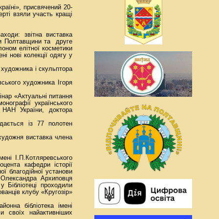
країні», присвячений 20-
ерті взяли участь кращі
аходи: звітна виставка
ики Полтавщини та друге
алоном елітної косметики
і нові колекції одягу у
в художника і скульптора
ського художника Ігоря
інар «Актуальні питання
онографії українського
а НАН України, доктора
адається із 77 полотен
художня виставка члена
мені І.П.Котляревського
оцента кафедри історії
ої благодійної установи
 Олександра Архиповця
у Бібліотеці проходили
ванців клубу «Кругозір»
йонна бібліотека імені
и своїх найактивніших