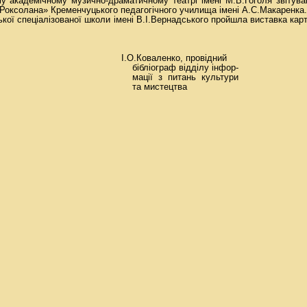
 академічному музично-драматичному театрі імені М.В.Гоголя звітува
«Роксолана» Кременчуцького педагогічного училища імені А.С.Макаренка.
кої спеціалізованої школи імені В.І.Вернадського пройшла виставка кар
отувала: І.О.Коваленко, провідний
раф відділу інфор-
 питань культури
истецтва