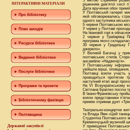
З метою сприяння розвитк
ІНТЕРАКТИВНІ МАТЕРІАЛИ
рішенням дев’ятої сесії 
Дата вручення обох премій
У Полтавській галереї ми
Про бібліотеку
якій обговорювались стра
одного заступника міськог
5 червня Полтавською міс
У червні у Полтаві прохо
План заходів
На Івановій горі в обласн
2 червня у Грабарівці П
програма якого складалася 
Ресурси бібліотеки
30 червня у Градизьку Г
джерело».
У Великій Багачці у при
полтавських степів. Сторі
Видання бібліотеки
ансамблю «Надвечір’я».
У Полтавському інформац
увійшли вірші, оповідання
Послуги бібліотеки
Полтавці взяли участь у
проводиться протягом т
наступний етап акції прох
На VІ Всеукраїнському ко
Програми та проекти
Світлана Браїлко посіла т
В Івано-Франківську пройш
взяли представники п’ятна
Бiблiотечному фахiвцю
премію отримав дует «Трік
Театрально-концертне жит
та Влада Ями «Цей танець
Полтавщина
Студентка Полтавського м
Кременчуцькій музичній ш
Державні закупівлі
У приміщенні Полтавськог