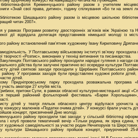
п’ятому щорічному конкурсі на найкращого читача на Лубенщині.
а бібліотека-філія Кременчуцького району разом з учителем місце
книги «Знай свої права, дитино», годину спілкування «Бо ти на землі
ібліотекою Шишацького району разом із місцевою шкільною бібліотек
ращий читач 2007».
я у рамках Програми розвитку двосторонніх зв’язків між Україною та
лекої дії відвідала делегація представників німецької молоді із мі
ого району встановлений пам’ятник художнику Івану Кириловичу Дряпаче
амодіяльність. У Полтавському військовому інституті зв’язку проходила в
ї творчості «Розпис», виконаних у техніці витинання та писанкарства.
 Вакуленцях Полтавського району проходили народні гуляння з нагоди св
атрального дійства були залучені практично всі осередки культури Полтав
сту дітей святкові заходи проходили у Щербанях Полтавського району
району. У програмах заходів були представлені художні роботи дітей,
частю дітей.
ому Придніпровському парку проходила розважальна програма «Г
и участь аматори 27 клубів міста.
 Грибихи, притоки Сули, в рамках обласної культурно-мистецької акції «Сп
увся перший районний фольклорний фестиваль «Барви Хорольщини»,
асті.
исту дітей у театрі ляльок обласного центру відбулася урочиста ц
у конкурсу малюнків «Податки очима дітей». У конкурсі брали участь діт
ройшов концерт, присвячений Дню молоді.
менчуцького району проходили такі заходи: у сільській бібліотеці офор
ла і клуб провели тематичний вечір «Тільки родина, як зірка єдина, т
рт художньої самодіяльності за участю родин Нечипоруків та Шерстових
у культури Шишацького району пройшов концерт, приурочений 25-й