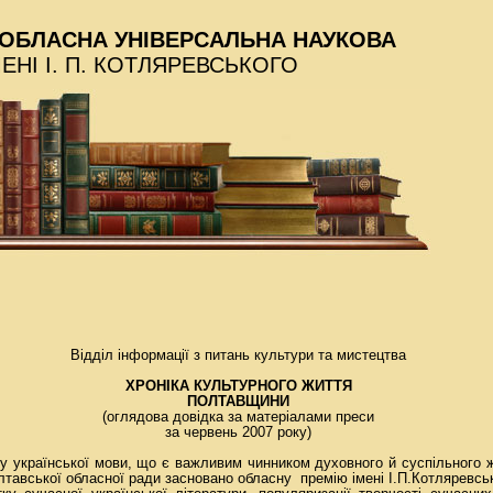
ОБЛАСНА УНІВЕРСАЛЬНА НАУКОВА
МЕНІ І. П. КОТЛЯРЕВСЬКОГО
Відділ інформації з питань культури та мистецтва
ХРОНІКА КУЛЬТУРНОГО ЖИТТЯ
ПОЛТАВЩИНИ
(оглядова довідка за матеріалами преси
за червень 2007 року)
у української мови, що є важливим чинником духовного й суспільного ж
олтавської обласної ради засновано обласну премію імені І.П.Котляревсь