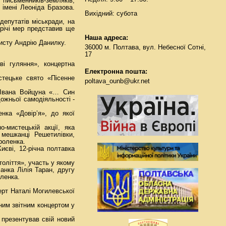
 письменників-земляків,
 імені Леоніда Бразова.
Вихідний: субота
депутатів міськради, на
трічі мер представив ще
Наша адреса:
исту Андрію Данилку.
36000 м. Полтава, вул. Небесної Сотні,
17
ві гуляння», концертна
Електронна пошта:
стецьке свято «Пісенне
poltava_ounb@ukr.net
и Івана Войцуна «… Син
дожньої самодіяльності -
нка «Довір’я», до якої
-мистецькій акції, яка
мешканці Решетилівки,
роленка.
иєві, 12-річна полтавка
толіття», участь у якому
чанка Лілія Таран, другу
оленка.
ерт Наталі Могилевської
ним звітним концертом у
 презентував свій новий