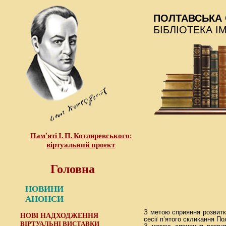
ПОЛТАВСЬКА 
БІБЛІОТЕКА І
Пам’яті І. П. Котляревського:
віртуальний проєкт
Головна
НОВИНИ
АНОНСИ
З метою сприяння розвитк
НОВІ НАДХОДЖЕННЯ
сесії п’ятого скликання П
ВІРТУАЛЬНІ ВИСТАВКИ