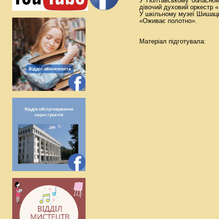
У Полтавському обласному
дівочий духовий оркестр 
У шкільному музеї Шишаць
«Оживає полотно».
Матеріал підг
бібліог
мації з
та м