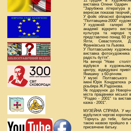
12 грудня в художньом
виставка Олени Одарич
"Зарубіжна література в
вернісаж показав творчий 
У фойє обласної філармо
"Полтавщина-2000" худож
У художній галереї Укр
академії відкрито вист
культура та народні т
представлено понад 60 ро
Ялти, Севастополя, Дн
Франківська та Львова.
У Полтавському художнь
виставка фотохудожник
радість буття".
На вечорі "Нове столі
відбувся в художньому
центру, відвідувачі при
Янишину з 60-річчям.
У музеї Полтавського д
імені Юрія Кондратюка р
різьбяра Ж.Радіонова.
Як подарунок до Новоріч
міста працівники міської 
"Різдво - 2001" та виста
казка - 2001".
МУЗЕЙНА СПРАВА. У музеї
відбулися чергові короленк
"Горнусь до тебе, батьк
такою назвою пройшло в 
присвячене батьку.