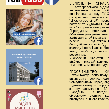
БІБЛІОТЕЧНА СПРАВА.
І.П.Котляревського відд
управлінням освіти обл
спеціаліста на тему: "У 
матеріалами і технологіям
"Цікавих зустрічей" пров
поетеси та художниці Там
шоу "У королівствах розумб
Перед днем святителя 
бібліотеки для дітей іме
захід для дітей-інвалідів 
вчасно", - під такою н
благодійницька акція "Ді
закладу і організацією Че
увагу і турботу до хвори
ровесників.
У обласній бібліотеці
відбувся міський конкур
Полтави "О мово моя, душ
ПРОСВІТНИЦТВО. Х
Лохвицькому районному
вшанування творчих люде
Самодіяльному народному
Будинку культури Хороль
з часу заснування і 30
"народний". З нагоди 
сільському Будинку ку
вшанування цього колекти