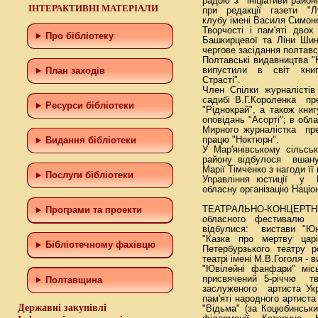
радою з ініціативи район
ІНТЕРАКТИВНІ МАТЕРІАЛИ
при редакції газети "Лу
клубу імені Василя Симон
Творчості і пам'яті дв
Про бібліотеку
Башкирцевої та Ліни Шин
чергове засідання полтавс
Полтавські видавництва "
випустили в світ кн
План заходів
Страсті".
Член Спілки журналістів
садибі В.Г.Короленка п
Ресурси бібліотеки
"Ріднокрай", а також кн
оповідань "Асорті"; в обла
Мирного журналістка п
працю "Ноктюрн".
Видання бібліотеки
У Мар'янівському сільсь
району відбулося вшан
Марії Тімченко з нагоди її
Послуги бібліотеки
Управління юстиції у П
обласну організацію Націо
ТЕАТРАЛЬНО-КОНЦЕРТ
Програми та проекти
обласного фестивалю м
відбулися: вистави "Юн
"Казка про мертву цар
Бiблiотечному фахiвцю
Петербурзького театру 
театрі імені М.В.Гоголя -
"Ювілейні фанфари" місь
присвячений 5-річчю т
Полтавщина
заслуженого артиста Ук
пам'яті народного артиста
Державні закупівлі
"Відьма" (за Коцюбинськ