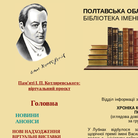
ПОЛТАВСЬКА ОБ
БІБЛІОТЕКА ІМЕН
Пам’яті І. П. Котляревського:
віртуальний проєкт
Головна
Відділ інформації 
ХРОНІКА 
П
НОВИНИ
(оглядова дов
АНОНСИ
за гр
У Лубнах відбулося зас
НОВІ НАДХОДЖЕННЯ
щорічної премії імені Ва
ВІРТУАЛЬНІ ВИСТАВКИ