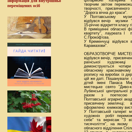
філармонії Катерина 
Інформація для внутрішньо
творчим звітом переможц
переміщених осіб
творчості, присвяченого
"Дорога вічна до краси".
У Полтавському музич
відбувся вечір музики "
15-річчю відкриття класу г
В приміщенні обласної ф
квартету", лауреата І п
С.Прокоф'єва.
У Кременчуці відбувся в
Карамазови".
ОБРАЗОТВОРЧЕ МИСТЕЦТВ
відбувся вечір, присвячен
раїнської художниці
демонструються чотир
обласному краєзнавчому
розпису на виробах із де
цій же даті. Пошанували х
дітей імені Панаса Мир
мистецьке свято "Диво-к
Лубенської центральної р
разом з поетесою О.
Полтавської аграрної акад
присвячену землячці; 
оформлено книжкову виста
У Полтавській галереї м
художніх робіт перемож
себе" та вернісаж "З 
тисячоліття", на яком
обласного відділення Спіл