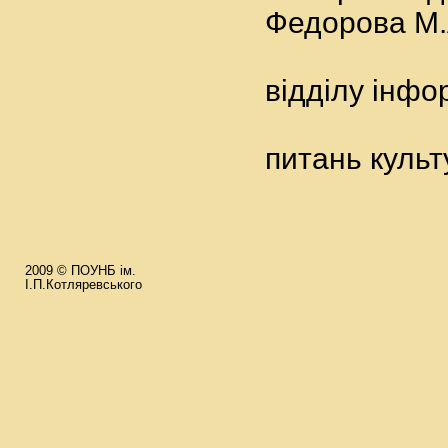
Федорова М.А
І
відділу інфо
питань культ
2009 © ПОУНБ ім.
І.П.Котляревського