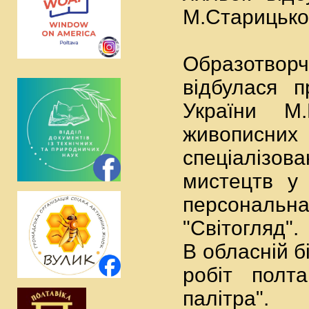
М.Старицьког
Образотвор
відбулася п
України М.
живописних 
спеціалізова
мистецтв у 
персональ
"Світогляд".
В обласній б
робіт полт
палітра".