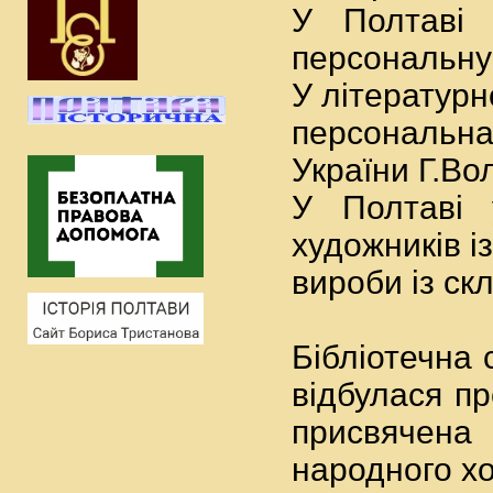
У Полтаві 
персональну
У літературн
персональна
України Г.Во
У Полтаві 
художників і
вироби із скл
Бібліотечна 
відбулася пр
присвячена 
народного хо