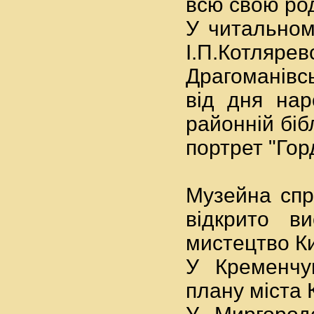
всю свою ро
У читальному
І.П.Котля
Драгоманівс
від дня нар
районній біб
портрет "Гор
Музейна спр
відкрито в
мистецтво К
У Кременчуц
плану міста 