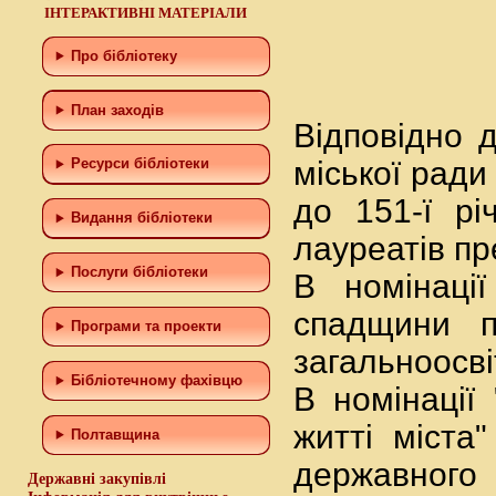
ІНТЕРАКТИВНІ МАТЕРІАЛИ
Про бібліотеку
План заходів
Відповідно 
міської ради
Ресурси бібліотеки
до 151-ї рі
Видання бібліотеки
лауреатів пре
Послуги бібліотеки
В номінаці
спадщини п
Програми та проекти
загальноосві
Бiблiотечному фахiвцю
В номінації
житті міста
Полтавщина
державного 
Державні закупівлі