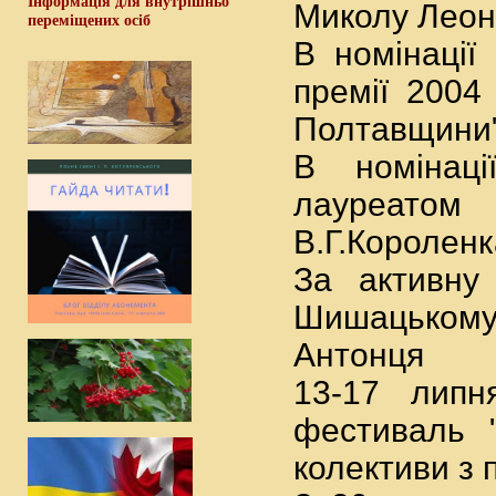
Інформація для внутрішньо
Миколу Леон
переміщених осіб
В номінації
премії 2004
Полтавщини" 
В номінаці
лауреатом 
В.Г.Королен
За активну
Шишацькому 
Антонця
13-17 липн
фестиваль "
колективи з 