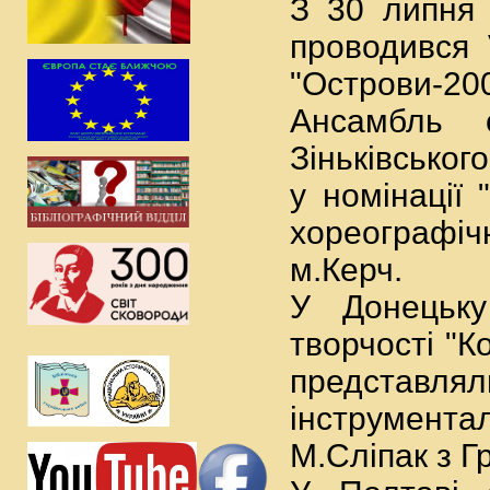
З 30 липня 
проводився 
"Острови-200
Ансамбль 
Зіньківськог
у номінації
хореографіч
м.Керч.
У Донецьку
творчості "К
представ
інструмента
М.Сліпак з Г