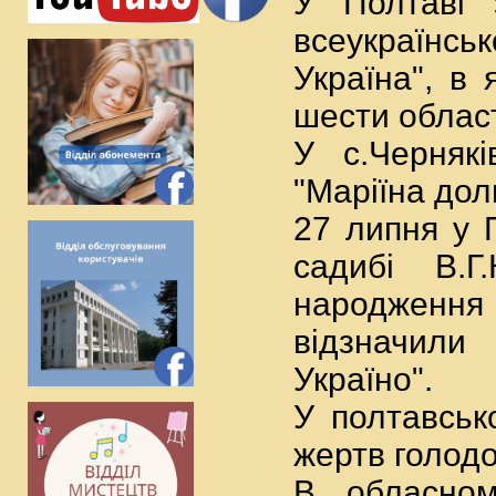
У Полтаві 
всеукраїнсь
Україна", в
шести облас
У с.Чернякі
"Маріїна дол
27 липня у 
садибі В.Г
народження 
відзначили
Україно".
У полтавськ
жертв голодо
В обласном