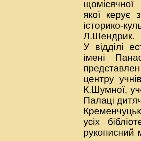
щомісячної 
якої керує 
історико-ку
Л.Шендрик.
У відділі е
імені Пана
представлен
центру учнів
К.Шумної, уч
Палаці дитяч
Кременчуцьк
усіх бібліо
рукописний 