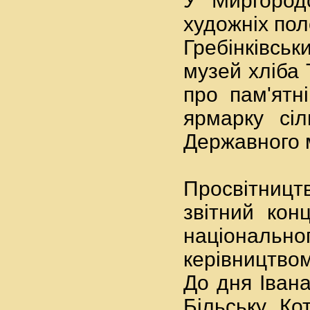
У Миргородс
художніх пол
Гребінківськ
музей хліба 
про пам'ятн
ярмарку сіл
Державного м
Просвітницт
звітний кон
національно
керівництво
До дня Іван
Більську Ко