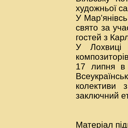
художньої са
У Мар'янівсь
свято за уча
гостей з Карл
У Лохвиці 
композиторів
17 липня в 
Всеукраїнськ
колективи з
заключний е
Мате