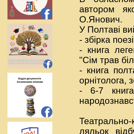
автором як
О.Янович.
У Полтаві в
- збірка пое
- книга лег
"Сім трав бі
- книга пол
орнітолога, 
- 6-7 книга
народознавст
Театрально-
ляльок відб