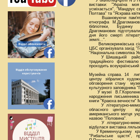
У бібліотеці-філії N 5 
виставки: "Україна мо
усміхається", "Мандрує с
Полтава" та "Яскрава квітк
Вшановуючи пам'ять ві
етнографа М.Драгоманов
бібліотеки, Будинку 
Драгоманових підготували
дня його смерті літерат
землі...".
Великокринківська сіль
ЦБС організувала захід "
"Національна символіка У
У Шишацькій районній
традиційного фестивал
проходить всеукраїнський
Музейна справа. 14 ли
центру зібралися худо
обговорення стану музе
культурного заповідника "
У музеї В.Г.Короленка 
народження письменник
книги "Краюха вечности" 
У літературно-меморіа
обласного центру відб
американського митця ук
назвою "Половина".
У літературно-мемор
відбулася виставка ляльо
У Кременчуцькому крає
"Рибальське щастя", п