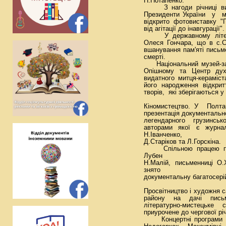
П.Потапенко.
З нагоди річниці ви
Президенти України у м
відкрито фотовиставку "
від агітації до інавгурації".
У державному літерату
Олеся Гончара, що в с.С
вшанування пам'яті письме
смерті.
Національний музей-зап
Опішному та Центр дух
видатного митця-кераміст
його народження відкр
творів, які зберігаються 
Кіномистецтво. У Полта
презентація документально
легендарного грузинськ
авторами якої є журна
Н.Іванченко,
Д.Старіков та Л.Горскіна.
Спільною працею перш
Лубен
Н.Малій, письменниці О.
знято
документальну багатосерій
Просвітництво і художня 
району на дачі письм
літературно-мистецьке
приурочене до чергової рі
Концертні програми до