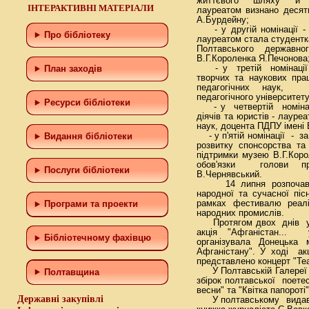
життєвого шляху й т
ІНТЕРАКТИВНІ МАТЕРІАЛИ
лауреатом визнано десят
А.Бурдейну;
- у другій номінації - 
Про бібліотеку
лауреатом стала студентк
Полтавського державного
В.Г.Короленка Я.Печонова
- у третій номінації -
План заходів
творчих та наукових пра
педагогічних наук, д
педагогічного університет
Ресурси бібліотеки
- у четвертій номінац
діячів та юристів - лаур
наук, доцента ПДПУ імені 
- у п'ятій номінації - з
Видання бібліотеки
розвитку спонсорства та
підтримки музею В.Г.Кор
обов'язки голови пра
Послуги бібліотеки
В.Чернявський.
14 липня розпочався 
народної та сучасної піс
рамках фестивалю реалі
Програми та проекти
народних промислів.
Протягом двох днів у 
акція "Афганістан... 
Бiблiотечному фахiвцю
організувала Донецька м
Афганістану". У ході ак
представлено концерт "Теат
У Полтавській Галереї м
Полтавщина
збірок полтавської поет
весни" та "Квітка папороті"
Державні закупівлі
У полтавському видавни