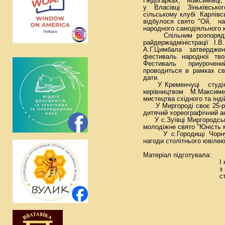
Недогарках, Максимівці
у Власівці Зіньківськ
сільському клубі Карлівс
відбулося свято "Ой, на
народного самодіяльного 
Спільним розпоря
райдержадміністрації І
А.Г.Цимбала затвер
фестиваль народної твор
Фестиваль приурочен
проводиться в рамках св
дати.
У Кременчуці студія 
керівництвом М.Максим
мистецтва східного та інді
У Миргороді своє 25-річ
дитячий хореографічний а
У с.Зуївці Миргородсько
молодіжне свято "Юність м
У с.Городищі Чорнухи
нагоди столітнього ювілею
Матеріал підготувала
І кат. відділ
з питань кул
стецт