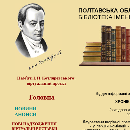
ПОЛТАВСЬКА ОБ
БІБЛІОТЕКА ІМЕН
Пам’яті І. П. Котляревського:
віртуальний проєкт
Головна
Відділ інформації 
ХРОНІК
ПО
НОВИНИ
(оглядова дові
АНОНСИ
за ли
Лауреатами щорічної премі
НОВІ НАДХОДЖЕННЯ
- у першій номінації - 
ВІРТУАЛЬНІ ВИСТАВКИ