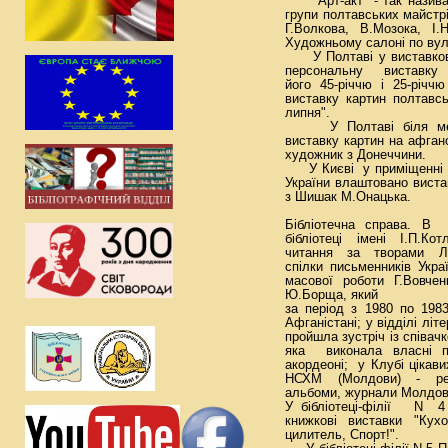
"Арт-акт" - так називає
групи полтавських майстрі
Г.Волкова, В.Мозока, І.Н
Художньому салоні по вул
У Полтаві у виставкові
персональну виставку 
його 45-річчю і 25-річ
виставку картин полтавс
липня".
У Полтаві біля мемо
виставку картин на афган
художник з Донеччини.
У Києві у приміщенні Сп
України влаштовано вист
з Шишак М.Онацька.
Бібліотечна справа. В
бібліотеці імені І.П.Ко
читання за творами Л.
спілки письменників Укра
масової роботи Г.Вовче
Ю.Борща, який
за період з 1980 по 1
Афганістані; у відділі літ
пройшла зустріч із співач
яка виконала власні п
акордеоні; у Клубі цікав
НСХМ (Молдови) - репр
альбоми, журнали Молдов
У бібліотеці-філії N 
книжкові виставки "Кух
цилитель, Спорт!".