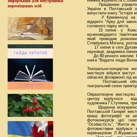
книжка журналіста С.Вовко
Інформація для внутрішньо
Працівники управління
переміщених осіб
України в Полтавські
випустили книгу "Історія м
У Кременчуці на набе
відкрито "Арку для закох
головного парку міста.
15 липня у Комсомо
музеємвідкрито пам'ятн
який проводив розкопк
Стовбувата Могила, розта
17 липня в селі Духове 
науковця, академіка інжен
До 80-річного ювілею В
книга "Видатні люди Вели
Театрально-концертне
мистецтв вібувся висту
обласної філармонії під к
Полтавський обласни
театральний сезон прем'є
Образотворче мистецтв
центру відбулося ві
художника Г.Ступенка, пр
Щоденна всеукраїнськ
Полтавській Галереї мис
кращі фотографії за ші
фотоконкурсів цієї га
"Особистість", "Життя як 
фотовиставки відбувся 
керівництвом Л.Журавськог