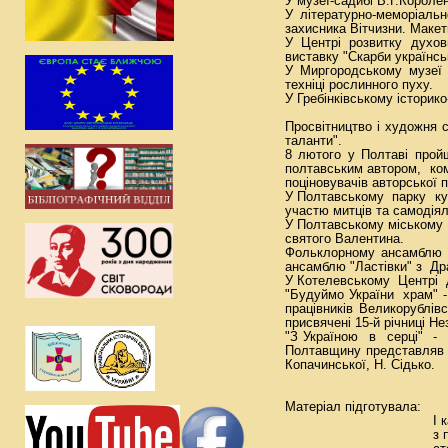
У музеї-садибі В.Г.Короле
У літературно-меморіаль
захисника Вітчизни. Макет
У Центрі розвитку духов
виставку "Скарби українсь
У Миргородському музеї 
техніці рослинного пуху.
У Гребінківському історик
Просвітництво і художня с
таланти".
8 лютого у Полтаві пройш
полтавським автором, ком
поціновувачів авторської пі
У Полтавському парку кул
участю митців та самодіял
У Полтавському міському 
святого Валентина.
Фольклорному ансамблю 
ансамблю "Ластівки" з Др
У Котелевському Центрі д
"Будуймо України храм" -
працівників Великорублів
присвячені 15-й річниці Не
"З Україною в серці" -
Полтавщину представляв в
Копачинської, Н. Сідько.
Матеріал підготувала: 
І кат. відділ
з питань куль