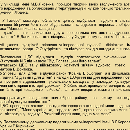
.
у училищі імені М.В.Лисенка пройшов творчий вечір заслуженого арти
його народження та організовано літературно-музичну композицію "Велик
дження І.Франка.
. У Галереї мистецтв обласного центру відбулося відкриття вистав
яченої 55-річчю його творчої діяльності, та відкриття персональної ф
каса "Мальовнича Полтавщина".
 краю" - так називається друга персональна виставка завідуючого
лтавське" В.Даниленка, яка відкрилася у Художньому салоні м. Полтави
убі цікавих зустрічей обласної універсальної наукової бібліотеки і
лтавського барда О.Онуфрієнка та відбувся захід з нагоди дня янгол
1 Полтавської ЦБС відбулася зустріч полтавського письменник
-3 ступенів N 5 під назвою "Від Полтавщини його талант".
Полтавської ЦБС та у військовому інституті зв'язку відкрито трет
матора В.Войтюка.
бібліотеці для дітей відбувся ранок "Країна Віршограй", а в Шишацькій
 година "З дітьми і для дітей" з нагоди 100-річчя від дня народження по
ої програми відродження українського козацтва у закладах культури 
ені цій сторінці в історії держави. У бібліотеках проведено вечори істо
ини "З історії козацького війська", а також відкрито тематичні виста
інар-практикум працівників книгозбірень району, на якому розгл
авової культури особистості".
 ЦБС проведено заходи з нагоди міжнародного дня рідної мови: відкри
арвінкових", "Мово українська, гордосте моя", організовано свято мови 
а літературну годину "Розквітай барвінкова, рідна моя мово".
у Полтавському державному педагогічному університеті імені В.Г.Короле
країни Р.Кириченко.