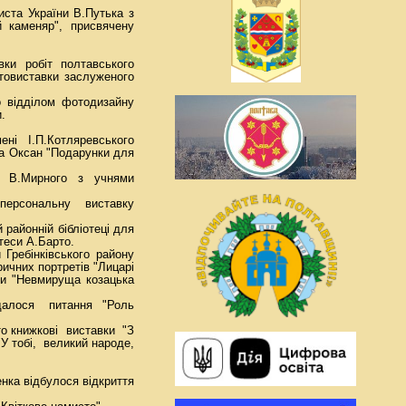
ста України В.Путька з
ий каменяр", присвячену
ки робіт полтавського
отовиставки заслуженого
 відділом фотодизайну
.
мені І.П.Котляревського
а Оксан "Подарунки для
а В.Мирного з учнями
ю персональну виставку
 районній бібліотеці для
етеси А.Барто.
Гребінківського району
ричних портретів "Лицарі
вки "Невмируща козацька
ядалося питання "Роль
то книжкові виставки "З
"У тобі, великий народе,
нка відбулося відкриття