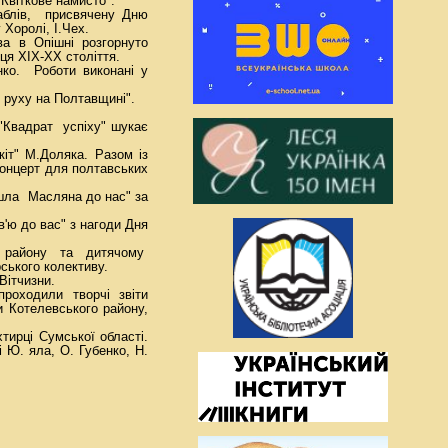
Квіткове намисто".
раблів, присвячену Дню
Хоролі, І.Чех.
ва в Опішні розгорнуто
нця ХІХ-ХХ століття.
нко. Роботи виконані у
о руху на Полтавщині".
 "Квадрат успіху" шукає
кіт" М.Доляка. Разом із
онцерт для полтавських
йшла Масляна до нас" за
'ю до вас" з нагоди Дня
го району та дитячому
ського колективу.
Вітчизни.
 проходили творчі звіти
и Котелевського району,
рці Сумської області.
 Ю. яла, О. Губенко, Н.