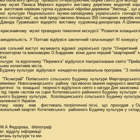
нка обласного центру пройшло літературно-мистецьке свято для молоді "
ному музеї Панаса Мирного відкрито виставку дерв'яних моделей ко
и виготовив керівник гуртка художньої обробки деревини "Умілець", що у 
ної культури Національного музею-заповідника українського гончарст
кого гончарства", на якій представлено близько 350 гончарних виробів кі
Давида Гурамішвілі відкрито виставку художниці-декоратора А.Шевче
о-краєзнавчому музеї проведено тематичні екскурсії "Розвиток козацьког
амодіяльність. У Полтаві відбувся заключний гала-концерт ІІІ конкурсу
ов сольний виступ музиканта відомої української групи "Очеретяний 
позитором та виконавцем О.Бардіним вони дали перший "квартирний" к
сні.
ьтури та відпочинку "Перемога" відбулося театралізоване свято "При
ьних колективів міста.
Будинку культури відбулася концертно-розважальна програма "З любов
"Піснеграй" Попівського сільського Будинку культури Миргородсько
абинівки Новосанжарського району прсивоєно звання народного аматор
итячої та юнацької творчості відбулося свято з нагоди Дня захисника 
 під таким гаслом на сцені Котелевського районного Будинку культури
ського Будинку культури, Козлівщинського сільського Будинку культур
залежності України.
 таку назву мав фестиваль патріотичної пісні, що проходив у Охти
окальний квартет Котелевського районного Будинку культури у складі
М.А.Федорова, бібліограф
у інформації
тури та ми-