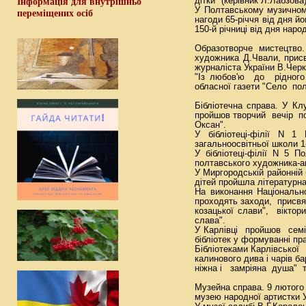
дітки" (керівник Л.Лабзова)
Інформація для внутрішньо
У Полтавському музичном
переміщених осіб
нагоди 65-річчя від дня 
150-й річниці від дня наро
Образотворче мистецтво
художника Д.Чвали, присв
журналіста України В.Чер
"Із любов'ю до рідного
обласної газети "Село по
Бібліотечна справа. У Кл
пройшов творчий вечір по
Оксан".
У бібліотеці-філії N 
загальноосвітньої школи 1
У бібліотеці-філії N 5 
полтавського художника-а
У Миргородській районній 
дітей пройшла літературна
На виконання Національн
проходять заходи, присвяч
козацької слави", віктор
слава".
У Карлівці пройшов сем
бібліотек у формуванні пр
Бібліотеками Карлівської
калинового дива і чарів б
ніжна і замріяна душа" т
Музейна справа. 9 лютого 
музею народної артистки У