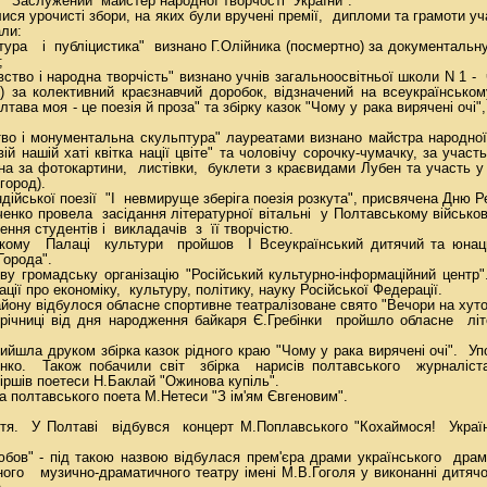
 "Заслужений майстер народної творчості України".
ися урочисті збори, на яких були вручені премії, дипломи та грамоти у
ли:
а і публіцистика" визнано Г.Олійника (посмертно) за документальну п
;
тво і народна творчість" визнано учнів загальноосвітньої школи N 1 -
о) за колективний краєзнавчий доробок, відзначений на всеукраїнськом
тава моя - це поезія й проза" та збірку казок "Чому у рака вирячені очі"
о і монументальна скульптура" лауреатами визнано майстра народної 
й нашій хаті квітка нації цвіте" та чоловічу сорочку-чумачку, за учас
ана за фотокартини, листівки, буклети з краєвидами Лубен та участь у
город).
ндійської поезії "І невмируще зберіга поезія розкута", присвячена Дню Ре
енко провела засідання літературної вітальні у Полтавському військово
ння студентів і викладачів з її творчістю.
кому Палаці культури пройшов І Всеукраїнський дитячий та юнац
Города".
ву громадську організацію "Російський культурно-інформаційний центр
 про економіку, культуру, політику, науку Російської Федерації.
ону відбулося обласне спортивне театралізоване свято "Вечори на хуто
ї річниці від дня народження байкаря Є.Гребінки пройшло обласне лі
ийшла друком збірка казок рідного краю "Чому у рака вирячені очі". Уп
ченко. Також побачили світ збірка нарисів полтавського журналіс
 віршів поетеси Н.Баклай "Ожинова купіль".
 полтавського поета М.Нетеси "З ім'ям Євгеновим".
ття. У Полтаві відбувся концерт М.Поплавського "Кохаймося! Укра
ов" - під такою назвою відбулася прем'єра драми українського др
ного музично-драматичного театру імені М.В.Гоголя у виконанні дитяч