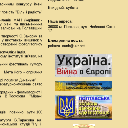
часникам конкурсу імені
Вихідний: субота
овість "Біль і радість"
 членів МАН (керівник -
Наша адреса:
у рівні, та письменника
36000 м. Полтава, вул. Небесної Сотні,
, записані на Полтавщині
17
творчості О.Закорку за
ть у виставках вишивок у
Електронна пошта:
 створенні фотолітопису
poltava_ounb@ukr.net
спубліки Індія.
му інституті зв'язку, на
ький фестиваль гумору
". Мета його - сприяння
рі поблизу Диканьки".
тературно-музичне свято
орядник - фольклорист і
та В.Посухова "Міражі
їнців повинно бути 100
аматурга В.Тарасова на
о-юнацької студії "Ну і