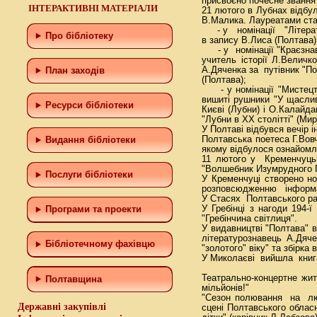
присвоєно почесне звання
ІНТЕРАКТИВНІ МАТЕРІАЛИ
21 лютого в Лубнах відбул
В.Малика. Лауреатами ста
- у номінації "Літератур
Про бібліотеку
в запису В.Лиса (Полтава)
- у номінації "Краєзнавс
учитель історії Л.Величк
А.Дяченка за путівник "Пол
План заходів
(Полтава);
- у номінації "Мистецтв
вишиті рушники "У щасливі
Ресурси бібліотеки
Києві (Лубни) і О.Калайд
"Лубни в ХХ столітті" (Мир
У Полтаві відбувся вечір і
Полтавська поетеса Г.Вовч
Видання бібліотеки
якому відбулося ознайомле
11 лютого у Кременчуць
"Волшебник Изумрудного 
Послуги бібліотеки
У Кременчуці створено но
розповсюдженню інформації
У Стасях Полтавського рай
У Гребінці з нагоди 194-
Програми та проекти
"Гребінчина світлиця".
У видавництві "Полтава" в
літературознавець А.Дя
Бiблiотечному фахiвцю
"золотого" віку" та збірка
У Миколаєві вийшла книга
Театрально-концертне жи
Полтавщина
мільйонів!"
"Сезон полювання на люб
Державні закупівлі
сцені Полтавського облас