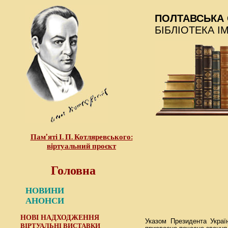
ПОЛТАВСЬКА 
БІБЛІОТЕКА І
Пам’яті І. П. Котляревського:
віртуальний проєкт
Головна
НОВИНИ
АНОНСИ
НОВІ НАДХОДЖЕННЯ
Указом Президента Укра
ВІРТУАЛЬНІ ВИСТАВКИ