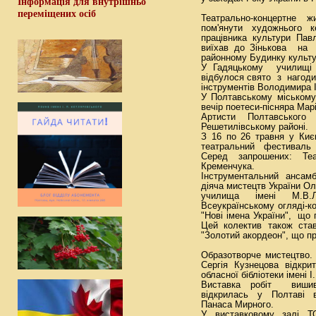
Інформація для внутрішньо
переміщених осіб
Театрально-концертне 
пом'янути художнього к
працівника культури Пав
виїхав до Зінькова на 
районному Будинку культу
У Гадяцькому училищі к
відбулося свято з наго
інструментів Володимира 
У Полтавському міському
вечір поетеси-пісняра Марі
Артисти Полтавського
Решетилівському районі.
З 16 по 26 травня у Киє
театральний фестиваль 
Серед запрошених: Те
Кременчука.
Інструментальний ансам
діяча мистецтв України О
училища імені М.В.
Всеукраїнському огляді-
"Нові імена України", що
Цей колектив також ста
"Золотий акордеон", що п
Образотворче мистецтво.
Сергія Кузнецова відкри
обласної бібліотеки імені 
Виставка робіт вишив
відкрилась у Полтаві в
Панаса Мирного.
У виставковому залі Т