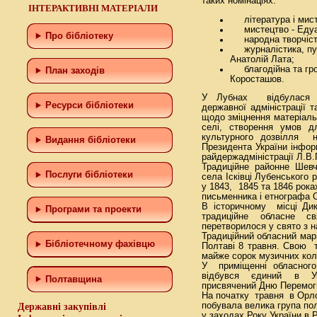
таких номінаціях:
ІНТЕРАКТИВНІ МАТЕРІАЛИ
література і мист
мистецтво - Едуа
Про бібліотеку
народна творчість,
журналістика, пуб
Анатолій Лата;
благодійна та гро
План заходів
Коросташов.
У Лубнах відбулася ч
Ресурси бібліотеки
державної адміністрації 
щодо зміцнення матеріальн
селі, створення умов д
культурного дозвілля н
Видання бібліотеки
Президента України інфо
райдержадміністрації Л.В.
Традиційне районне Шевч
Послуги бібліотеки
села Ісківці Лубенського 
у 1843, 1845 та 1846 рок
письменника і етнографа
В історичному місці Дик
Програми та проекти
традиційне обласне св
перетворилося у свято з н
Традиційний обласний мар
Бiблiотечному фахiвцю
Полтаві 8 травня. Свою 
майже сорок музичних коле
У приміщенні обласного 
відбувся єдиний в Ук
Полтавщина
присвячений Дню Перемог
На початку травня в Орлов
побувала велика група по
Державні закупівлі
у заходах Року України в Р