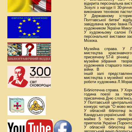
відкрита персональна вис
Зозулі з нагоди її 30-річч
виконаних технікою пастел
У Державному історико
Полтавської битви" відб
завідувача музею Івана 
художником України Мико
У художньому салоні По
персональної виставки за
Мозока.
Музейна справа. У Луб
мистецтва краєзнавчо
присвячену 57-й річниці
музейне зібрання творі
художників старшого поко
війни. В
іншій залі представлен
мистецтва з музейної коле
роботи художника Л.Морав
Бібліотечна справа. У Хор
година поезії за твор
присвячена Дню слов'янськ
У Полтавській центральній
конкурс читців "О мово мо
У обласній бібліотеці і
Канадсько-український 
майже 5 тисяч примірни
приятелів України (Торонто
У обласній бібліотеці 
авторський вечір білорусь