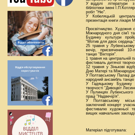
У відділі літератури 
бібліотеки імені І.П.Котл
робіт "Ню".
У Кобеляцькій централь
презентація книги лікаря 
Просвітництво. Художня 
Міжнародного дня сім'ї т
Будинку культури прой
"Мотив для двох сердець"
25 травня у Лубенському
вечір, присвячений 10-
танцю "Вікторія".
1 травня на центральній 
фестиваль дитячої творчос
12 травня у Зінькові від
Дню Матері та Міжнародно
У Полтавському Палаці дит
народний ансамбль танцю "
У Гадяцькому Будинку 
творчості "Дивоцвіт Лесин
У Пулинцях Лубенського 
праці "Надвечір'я".
У Полтавському міськ
заключний концерт учасни
фестивалю художньої тв
вищих навчальних закладів
Матеріал підготувал
бібліограф