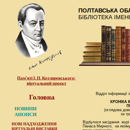
ПОЛТАВСЬКА ОБ
БІБЛІОТЕКА ІМЕН
Пам’яті І. П. Котляревського:
віртуальний проєкт
Головна
Відділ інформації 
ХРОНІКА 
П
НОВИНИ
(оглядова дов
АНОНСИ
за тр
Відбулося засідання журі 
НОВІ НАДХОДЖЕННЯ
Панаса Мирного, на яком
ВІРТУАЛЬНІ ВИСТАВКИ