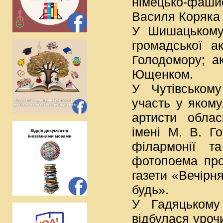
німецько-фашис
Василя Коряка
У Шишацькому 
громадської а
Голодомору; а
Ющенком.
У Чутівському
участь у якому
артисти облас
імені М. В. Го
філармонії т
фотопоема про
газети «Вечір
будь».
У Гадяцькому
відбулася урочи