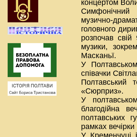
концертом Воли
Симфонічний 
музично-драмат
головного дири
розпочав свій 
музики, зокре
Масканьї.
У Полтавськом
співачки Світл
Полтавський т
«Сюрприз».
У полтавсько
благодійна в
полтавських гу
рамках вечірки
У Кременчуці 