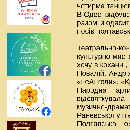
чотирма танцю
В Одесі відбув
разом із одеси
посів полтавсь
Театрально-к
культурно-мист
хочу в коханні,
Повалій, Андрі
«неАнгели», «К
Народна арт
відсвяткувала
музично-драмат
Раневської у п
Полтавська о