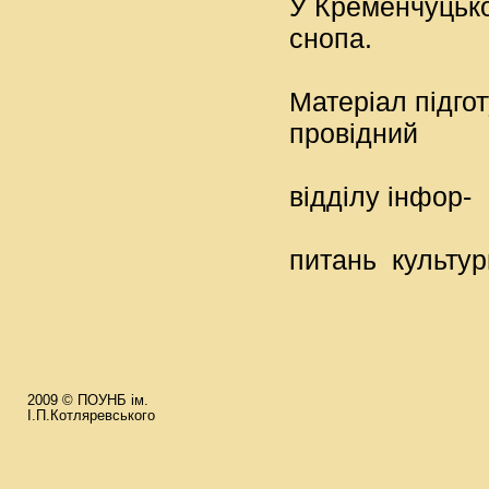
У Кременчуцько
снопа.
Матеріал
провідни
бі
відділу інфор-
м
питань культур
та
2009 © ПОУНБ ім.
І.П.Котляревського