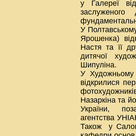
у Галереї від
заслуженого 
фундаментальни
У Полтавському
Ярошенка) від
Настя та її др
дитячої худож
Шипуліна.
У Художньому 
відкрилися пер
фотохудожник
Назаркіна та й
України, поз
агентства УНІАН
Також у Салон
кафедри основ 