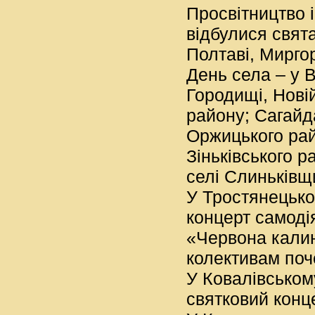
Просвітництво 
відбулися свята
Полтаві, Мирго
День села – у 
Городищі, Нові
району; Сагай
Оржицького рай
Зіньківського 
селі Слиньківщи
У Тростянецько
концерт самоді
«Червона калин
колективам поч
У Ковалівськом
святковий конц