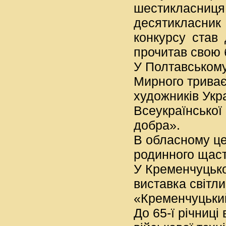
шестикласниц
десятикласник 
конкурсу став
прочитав свою
У Полтавському
Мирного триває
художників Укр
Всеукраїнської
добра».
В обласному це
родинного щаст
У Кременчуцько
виставка світл
«Кременчуцький
До 65-ї річниці