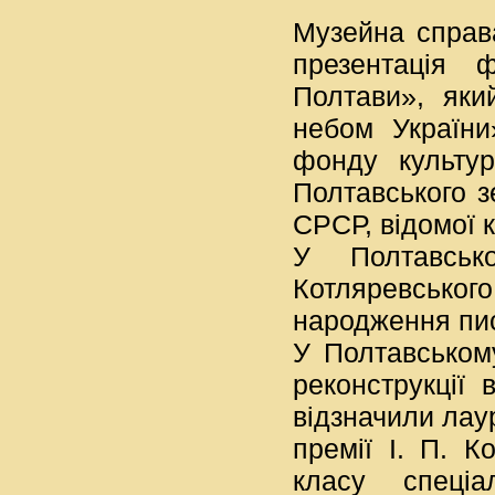
Музейна справ
презентація
Полтави», яки
небом України
фонду культу
Полтавського з
СРСР, відомої к
У Полтавсько
Котляревського 
народження пи
У Полтавському
реконструкції
відзначили лаур
премії І. П. К
класу спеці