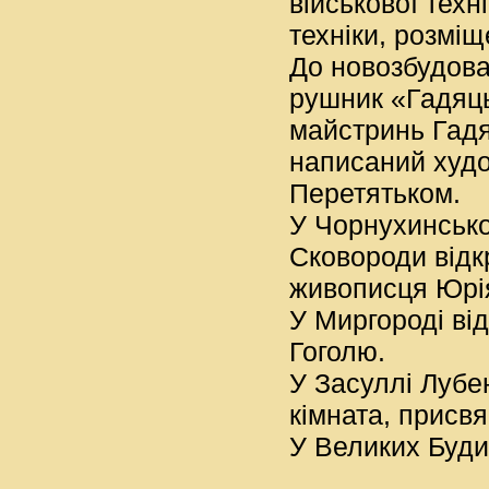
військової техн
техніки, розміщ
До новозбудова
рушник «Гадяць
майстринь Гадя
написаний худо
Перетятьком.
У Чорнухинсько
Сковороди відк
живописця Юрія
У Миргороді ві
Гоголю.
У Засуллі Лубе
кімната, присвя
У Великих Буди