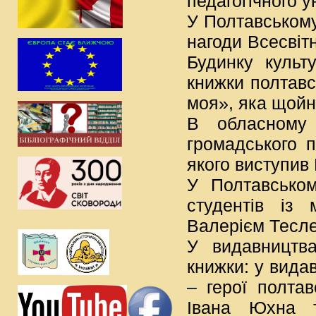
педагогічного у
У Полтавському
нагоди Всесвітн
Будинку культ
книжки полтавс
моя», яка щойн
В обласному 
громадського 
якого виступив
У Полтавськом
студентів із 
Валерієм Тесл
У видавництв
книжки: у вида
– герої полтав
Івана Юхна т