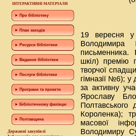
ІНТЕРАКТИВНІ МАТЕРІАЛИ
Про бібліотеку
План заходів
19 вересня у 
Володимира К
Ресурси бібліотеки
письменника. 
шкіл) премію 
Видання бібліотеки
творчої спадщи
Послуги бібліотеки
гімназії №6); у
за активну уча
Програми та проекти
Ярославу Бло
Полтавського д
Бiблiотечному фахiвцю
Короленка); т
Полтавщина
масової інфо
Володимиру Су
Державні закупівлі