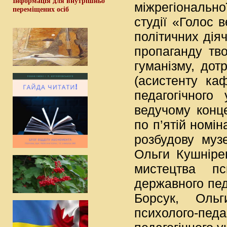
Інформація для внутрішньо
міжрегіонально
переміщених осіб
студії «Голос в
політичних діяч
пропаганду тво
гуманізму, дот
(асистенту ка
педагогічного
ведучому конце
по п’ятій номін
розбудову муз
Ольги Кушніре
мистецтва пси
державного педа
Борсук, Ольг
психолого-пед