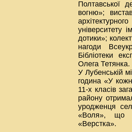
Полтавської д
вогню»; виста
архітектурного
університету 
дотики»; колект
нагоди Всеук
Бібліотеки ек
Олега Тетянка.
У Лубенській мі
година «У кожн
11-х класів за
району отрима
уродженця сел
«Воля», що 
«Верстка».