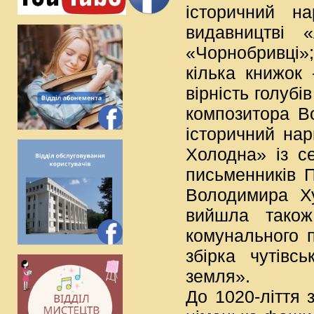
історичний н
видавництві 
«Чорнобривці»;
кілька книжок
вірність голуб
композитора В
історичний нар
Холодна» із се
письменників 
Володимира Х
вийшла також
комунального п
збірка чутівс
земля».
До 1020-ліття 