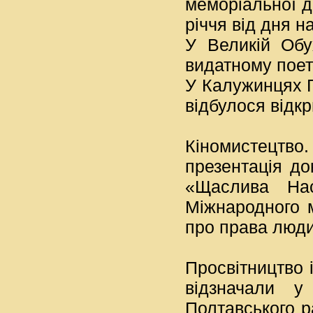
меморіальної д
річчя від дня 
У Великій Обу
видатному поет
У Калужинцях Г
відбулося відк
Кіномистецтв
презентація д
«Щаслива Нас
Міжнародного 
про права люди
Просвітництво 
відзначали у
Полтавського р