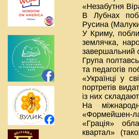
«Незабутня Вір
В Лубнах поб
Русина (Малуки
У Криму, побли
землячка, нар
завершальний с
Група полтавськ
та педагогів п
«Українці у св
портретів видат
із них складают
На міжнарод
«Формейшен-ла
«Грація» обл
квартал» (так