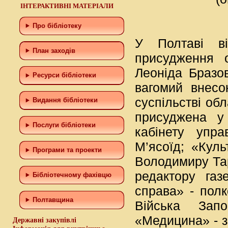
ІНТЕРАКТИВНІ МАТЕРІАЛИ
Про бібліотеку
У Полтаві ві
План заходів
присудження о
Леоніда Бразо
Ресурси бібліотеки
вагомий внесо
суспільстві обл
Видання бібліотеки
присуджена у 
Послуги бібліотеки
кабінету упра
М’ясоїд; «Куль
Програми та проекти
Володимиру Тар
редактору газ
Бiблiотечному фахiвцю
справа» - полк
Полтавщина
Війська Запо
«Медицина» - з
Державні закупівлі