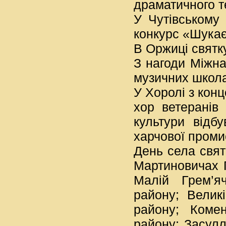
драматичного те
У Чутівському
конкурс «Шукає
В Оржиці святк
З нагоди Міжна
музичних школа
У Хоролі з кон
хор ветеранів
культури відб
харчової проми
День села свят
Мартиновичах П
Малій Грем’я
району; Велик
району; Комен
району; Засул