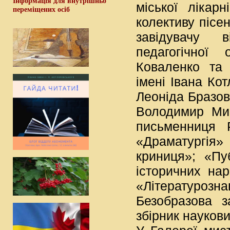
Інформація для внутрішньо
міської лікар
переміщених осіб
колективу пісе
завідувачу в
педагогічної
Коваленко та 
імені Івана Ко
Леоніда Бразова
Володимир Мир
письменниця 
«Драматургія»
криниця»; «Пу
історичних нар
«Літературоз
Безобразова з
збірник наукови