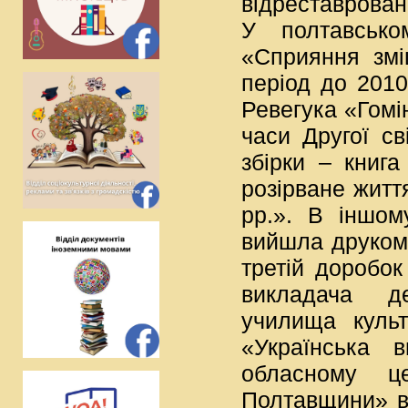
відреставрован
У полтавсько
«Сприяння змі
період до 2010
Ревегука «Гомі
часи Другої св
збірки – книг
розірване житт
рр.». В іншом
вийшла друком 
третій доробок
викладача де
училища культ
«Українська в
обласному ц
Полтавщини» в