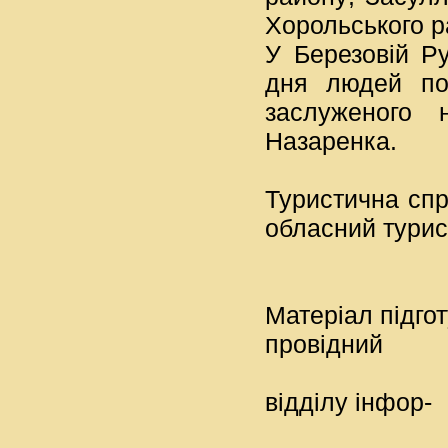
Хорольського р
У Березовій Р
дня людей пох
заслуженого 
Назаренка.
Туристична сп
обласний турист
Матеріал
провідни
бі
відділу інфор-
м