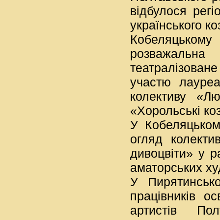
відбулося рег
українського ко
Кобеляцьком
розважальна
театралізован
участю лауреа
колективу «Л
«Хорольські ко
У Кобеляцьком
огляд колекти
дивоцвіти» у р
аматорських худ
У Пирятинськ
працівників ос
артистів Пол