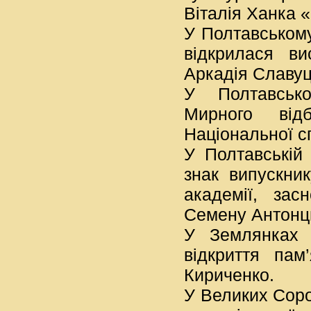
Віталія Ханка 
У Полтавському
відкрилася ви
Аркадія Славуц
У Полтавсько
Мирного від
Національної с
У Полтавській 
знак випускни
академії, зас
Семену Антонц
У Землянках 
відкриття пам
Кириченко.
У Великих Соро