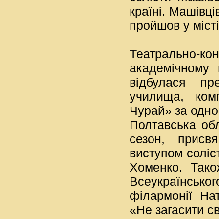
країні. Машівц
пройшов у місті
Театрально-к
академічному 
відбулася пр
училища, ком
Чурай» за одно
Полтавська обл
сезон, присв
виступом соліст
Хоменко. Тако
Всеукраїнськог
філармонії Нат
«Не загасити с