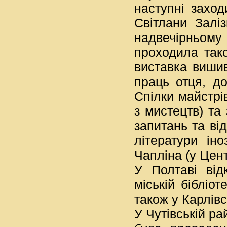
наступні заход
Світлани Залі
надвечірньом
проходила тако
виставка вишив
праць отця, д
Спілки майстрів
з мистецтв) та
запитань та ві
літератури ін
Чапліна (у Цент
У Полтаві від
міській бібліо
також у Карлівс
У Чутівській ра