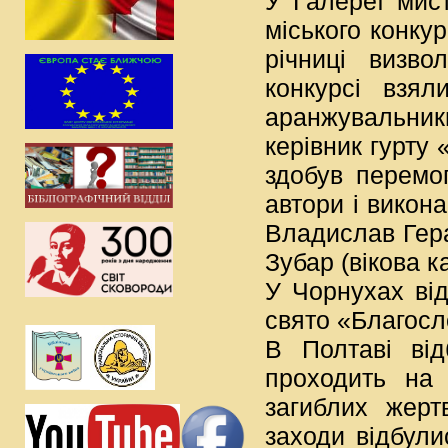
У Галереї мис
міського конку
річниці визво
конкурсі взял
аранжувальники
керівник гурту 
здобув перемог
автори і викона
Владислав Герас
Зубар (вікова ка
У Чорнухах від
свято «Благосл
В Полтаві від
проходить на
загиблих жерт
заходи відбули