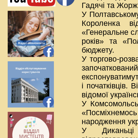
Гадячі та Жорж
У Полтавському
Короленка ві
«Генеральне сл
років» та «По
бюджету.
У торгово-роз
започаткований
експонуватимуть
і початківців. 
відомої українс
У Комсомольсь
«Посміхнемось 
народження укр
У Диканьці в