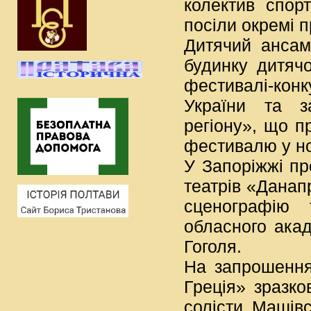
колектив спор
посіли окремі п
Дитячий ансам
будинку дитячо
фестивалі-кон
України та за
регіону», що п
фестивалю у но
У Запоріжжі пр
театрів «Данап
сценографію 
обласного акад
Гоголя.
На запрошення
Греція» зразк
солісти Машівс