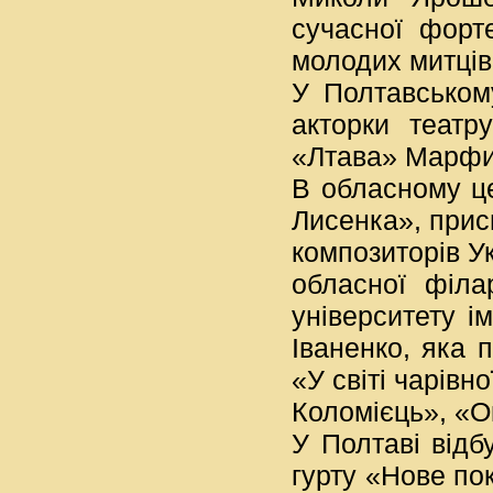
сучасної форте
молодих митців
У Полтавському
акторки театр
«Лтава» Марфи 
В обласному це
Лисенка», прис
композиторів Ук
обласної філа
університету і
Іваненко, яка 
«У світі чарівн
Коломієць», «
У Полтаві відб
гурту «Нове по