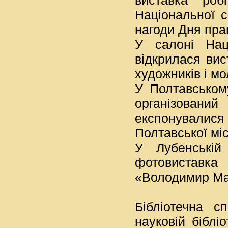
виставка роб
Національної с
нагоди Дня прац
У салоні Нац
відкрилася вис
художників і мо
У Полтавськом
організовани
експонувалис
Полтавської мі
У Лубенській
фотовиставк
«Володимир Мал
Бібліотечна 
науковій бібліо