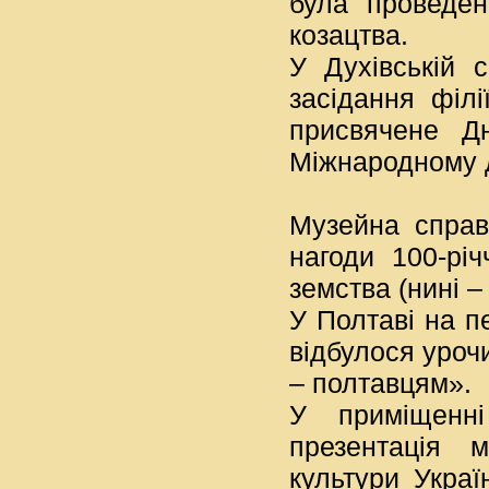
була проведен
козацтва.
У Духівській с
засідання філі
присвячене Д
Міжнародному д
Музейна справ
нагоди 100-рі
земства (нині 
У Полтаві на п
відбулося уроч
– полтавцям».
У приміщенні
презентація 
культури Украї