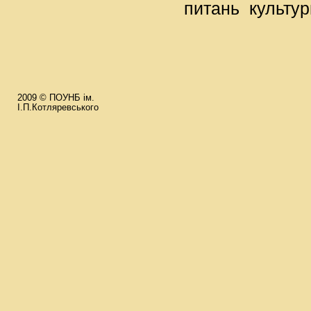
питань культур
та
2009 © ПОУНБ ім.
І.П.Котляревського