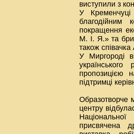
виступили з ко
У Кременчуці
благодійним 
покращення екол
М. І. Я.» та бр
також співачка 
У Миргороді в
українського
пропозицією н
підтримці керів
Образотворче м
центру відбула
Національної 
присвячена д