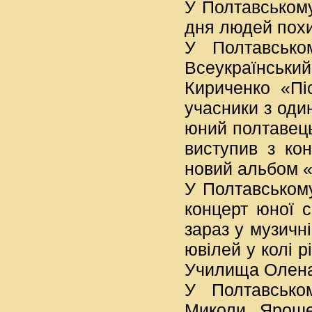
У Полтавському
дня людей похил
У Полтавсько
Всеукраїнський
Кириченко «Пі
учасники з один
юний полтавець
виступив з кон
новий альбом 
У Полтавському
концерт юної 
зараз у музичн
ювілей у колі р
Училища Олена
У Полтавсько
Миколи Ярошен