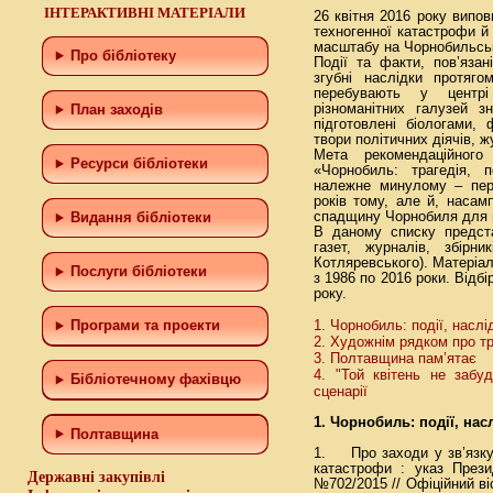
ІНТЕРАКТИВНІ МАТЕРІАЛИ
26 квітня 2016 року випо
техногенної катастрофи й 
масштабу на Чорнобильсь
Про бібліотеку
Події та факти, пов’яза
згубні наслідки протяго
перебувають у центрі
різноманітних галузей з
План заходів
підготовлені біологами, 
твори політичних діячів, ж
Мета рекомендаційного б
Ресурси бібліотеки
«Чорнобиль: трагедія, п
належне минулому – пер
років тому, але й, насам
спадщину Чорнобиля для 
Видання бібліотеки
В даному списку предста
газет, журналів, збір
Котляревського). Матеріа
Послуги бібліотеки
з 1986 по 2016 роки. Відб
року.
1. Чорнобиль: події, наслі
Програми та проекти
2. Художнім рядком про т
3. Полтавщина пам’ятає
4. "Той квітень не забуд
Бiблiотечному фахiвцю
сценарії
1. Чорнобиль: події, нас
Полтавщина
1. Про заходи у зв’язку
катастрофи : указ Прези
Державні закупівлі
№702/2015 // Офіційний віс