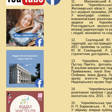
11. Малиновський А. С.
аспекти Чорнобильсь
Житомирської області : мо
Ін-т аграрної економіки, 200
У монографії глибоко
взаємопов'язані різнопла
аварією на Чорнобиль
Розглядаються еколого-б
міграції радіонуклідів та 
і людей, економічні та соці
12. Скалецький Ю. М. 
територій, що постраждал
АЕС: проблеми та шляхи ї
Ю. М. Скалецький, Л. Д.
стратегічних досліджень, 2
13. Чорнобиль - поруч 
Пустка. Пам'ять : фотоальбо
В альбомі використані тво
Приймаченко, поезії Ліни
Олійника, Івана Драча, Л
архіву агентств "Укрін
Національного музею Чор
14. Чорнобильська к
розв'язання проблем / ред
екологічна ліга, 2015. - 32 
15. Чорнобильська трагед
Н. П. Барановська. - К. : Н
У збірнику вперше публік