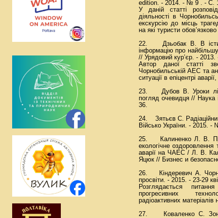
edition. - 2014. - № 9 . - С
У даній статті розпові
діяльності в Чорнобильсь
екскурсію до місць трагед
на які туристи обов’язково
22. Дзьобак В. В істи
інформацію про найбільшу
// Урядовий кур’єр. - 2013. -
Автор даної статті зв
Чорнобильській АЕС та ан
ситуації в епіцентрі аварії
23. Дубов В. Уроки лікв
погляд очевидця // Наука і
36.
24. Зятьєв С. Радіаційний
Військо України. - 2015. - №
25. Калиненко Л. В. Про
екологічне оздоровлення 
аварії на ЧАЕС / Л. В. Ка
Яцюк // Бизнес и безопаснос
26. Кіндеревич А. Чорно
просвіти. - 2015. - 23-29 кві
Розглядається питанн
прогресивних технол
радіоактивних матеріалів
27. Коваленко С. Зона