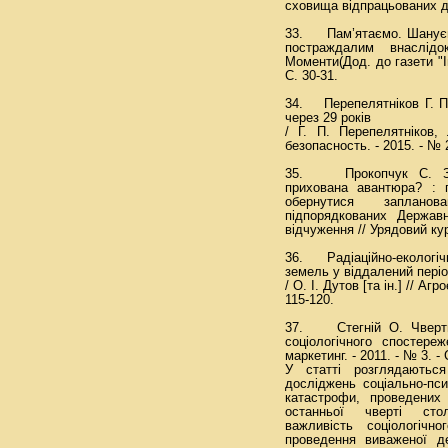
сховища відпрацьованих д
33. Пам’ятаємо. Шануємо
постраждалим внаслідо
Моменти(Дод. до газети "Ім
С. 30-31.
34. Перепелятніков Г. П
через 29 років
/ Г. П. Перепелятніков,
безопасность. - 2015. - № 2
35. Прокопчук С. Зо
прихована авантюра? : 
обернутися запланова
підпорядкованих Держав
відчуження // Урядовий кур’
36. Радіаційно-екологіч
земель у віддалений періо
/ О. І. Дутов [та ін.] // Аг
115-120.
37. Стегній О. Чверть 
соціологічного спостереж
маркетинг. - 2011. - № 3. - 
У статті розглядаються
досліджень соціально-пси
катастрофи, проведених 
останньої чверті стол
важливість соціологічн
проведення виваженої де