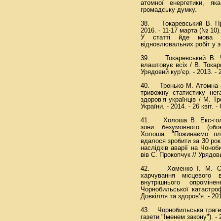
атомної енергетики, як
громадську думку.
38. Токаревський В. Пра
2016. - 11-17 марта (№ 10). 
У статті йде мова 
відновлювальних робіт у з
39. Токаревський В. Чо
влаштовує всіх / В. Токар
Урядовий кур’єр. - 2013. - 26
40. Тронько М. Атомна а
тривожну статистику нег
здоров’я українців / М. Т
України. - 2014. - 26 квіт. - 
41. Холоша В. Екс-голов
зони безумовного (обо
Холоша: "Пожинаємо пл
вдалося зробити за 30 рокі
наслідків аварії на Чоно
вів С. Прокопчук // Урядовий
42. Хоменко І. М. Оці
харчування місцевого 
внутрішнього опромін
Чорнобильської катастроф
Довкілля та здоров’я. - 201
43. Чорнобильська трагед
газети "Іменем закону"). - 2