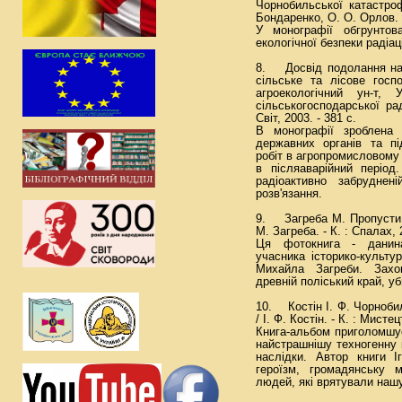
Чорнобильської катастроф
Бондаренко, О. О. Орлов. -
У монографії обгрунтов
екологічної безпеки радіац
8. Досвід подолання нас
сільське та лісове госп
агроекологічний ун-т, У
сільськогосподарської рад
Світ, 2003. - 381 с.
В монографії зроблена 
державних органів та пі
робіт в агропромисловому 
в післяаварійний період
радіоактивно забруднен
розв'язання.
9. Загреба М. Пропусти 
М. Загреба. - К. : Спалах, 
Ця фотокнига - данина 
учасника історико-культу
Михайла Загреби. Захо
древній поліський край, уб
10. Костін І. Ф. Чорнобил
/ І. Ф. Костін. - К. : Мистец
Книга-альбом приголомшу
найстрашнішу техногенну 
наслідки. Автор книги І
героїзм, громадянську 
людей, які врятували нашу