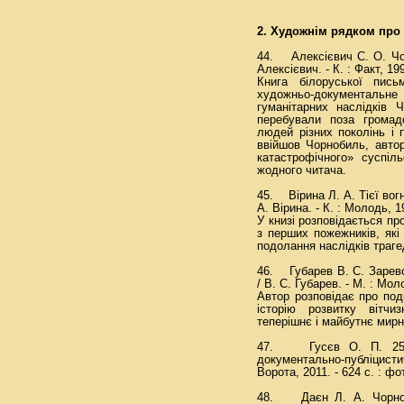
2. Художнім рядком про 
44. Алексієвич С. О. Чор
Алексієвич. - К. : Факт, 199
Книга білоруської пись
художньо-документальн
гуманітарних наслідків 
перебували поза грома
людей різних поколінь і
ввійшов Чорнобиль, авто
катастрофічного» суспіл
жодного читача.
45. Вірина Л. А. Тієї вог
А. Вірина. - К. : Молодь, 19
У книзі розповідається п
з перших пожежників, як
подолання наслідків трагед
46. Губарев В. С. Зарев
/ В. С. Губарев. - М. : Мол
Автор розповідає про под
історію розвитку вітчи
теперішнє і майбутнє мирн
47. Гусєв О. П. 25 ро
документально-публіцистич
Ворота, 2011. - 624 с. : фо
48. Даєн Л. А. Чорноби