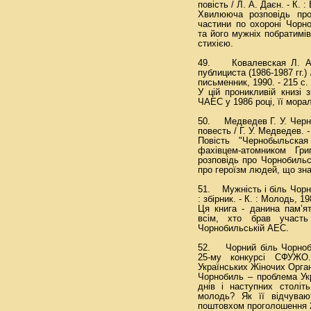
повість / Л. А. Даєн. - К. :
Хвилююча розповідь про
частини по охороні Чорн
та його мужніх побратимів
стихією.
49. Ковалевская Л. А.
публициста (1986-1987 гг.)
письменник, 1990. - 215 с.
У цій проникливій книзі 
ЧАЕС у 1986 році, її морал
50. Медведев Г. У. Черн
повесть / Г. У. Медведев. - 
Повість "Чернобыльска
фахівцем-атомником Гр
розповідь про Чорнобильсь
про героїзм людей, що зна
51. Мужність і біль Чорно
: збірник. - К. : Молодь, 19
Ця книга - данина пам’ят
всім, хто брав участь 
Чорнобильській АЕС.
52. Чорний біль Чорноби
25-му конкурсі СФУЖО.
Українських Жіночих Органі
Чорнобиль – проблема Ук
днів і наступних століт
молодь? Як її відчуваю
поштовхом проголошення 2