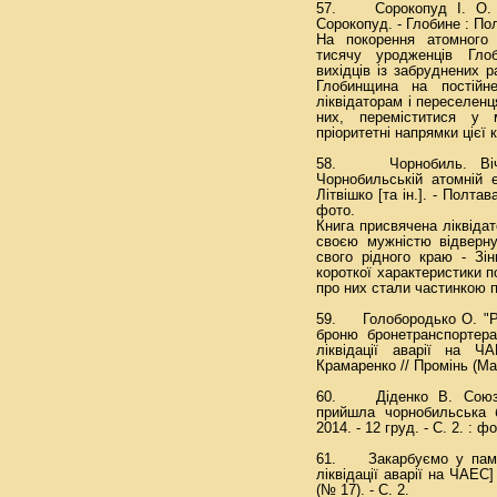
57. Сорокопуд І. О. С
Сорокопуд. - Глобине : Пол
На покорення атомного
тисячу уродженців Глоб
вихідців із забруднених 
Глобинщина на постійн
ліквідаторам і переселен
них, переміститися у 
пріоритетні напрямки цієї к
58. Чорнобиль. Вічни
Чорнобильській атомній е
Літвішко [та ін.]. - Полтава
фото.
Книга присвячена ліквідат
своєю мужністю відверну
свого рідного краю - Зін
короткої характеристики по
про них стали частинкою п
59. Голобородько О. "Ра
броню бронетранспортера
ліквідації аварії на 
Крамаренко // Промінь (Маші
60. Діденко В. Союз л
прийшла чорнобильська б
2014. - 12 груд. - С. 2. : ф
61. Закарбуємо у пам’ят
ліквідації аварії на ЧАЕС] 
(№ 17). - С. 2.