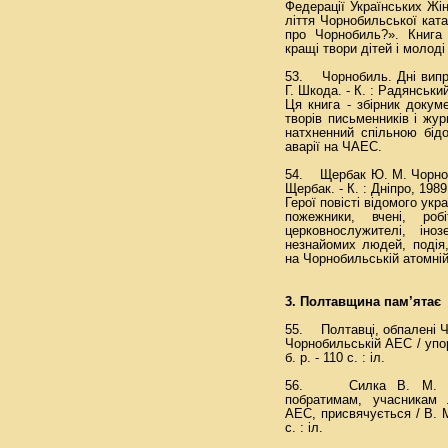
Федерації Українських Жін
ліття Чорнобильської кат
про Чорнобиль?». Книга
кращі твори дітей і молоді
53. Чорнобиль. Дні випро
Г. Шкода. - К. : Радянськи
Ця книга - збірник докум
творів письменників і жур
натхненний спільною бід
аварії на ЧАЕС.
54. Щербак Ю. М. Чорноб
Щербак. - К. : Дніпро, 1989.
Герої повісті відомого ук
пожежники, вчені, робіт
церковнослужителі, іно
незнайомих людей, подія
на Чорнобильській атомній
3. Полтавщина пам’ятає
55. Полтавці, обпалені Чо
Чорнобильській АЕС / упоря
б. р. - 110 с. : іл.
56. Силка В. М. Чор
побратимам, учасникам л
АЕС, присвячується / В. М
с. : іл.