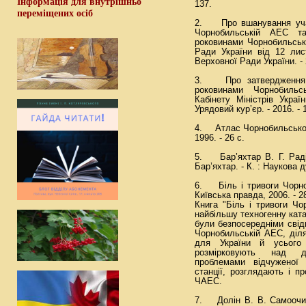
Інформація для внутрішньо
137.
переміщених осіб
2. Про вшанування учасн
Чорнобильській АЕС та
роковинами Чорнобильськ
Ради України від 12 лис
Верховної Ради України. - 2
3. Про затвердження п
роковинами Чорнобильс
Кабінету Міністрів Укра
Урядовий кур’єр. - 2016. - 
4. Атлас Чорнобильської 
1996. - 26 с.
5. Бар’яхтар В. Г. Раді
Бар’яхтар. - К. : Наукова ду
6. Біль і тривоги Чорно
Київська правда, 2006. - 28
Книга "Біль і тривоги Чо
найбільшу техногенну ката
були безпосередніми свідк
Чорнобильській АЕС, діл
для України й усього 
розмірковують над д
проблемами відчуженої 
станції, розглядають і п
ЧАЕС.
7. Долін В. В. Самоочи