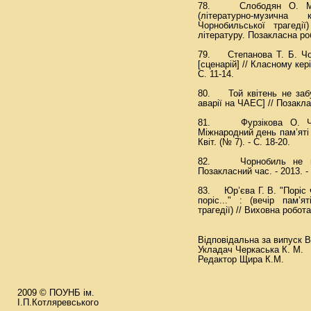
78. Слободян О. М. Ве
(літературно-музична 
Чорнобильської трагеді
літературу. Позакласна робо
79. Степанова Т. Б. Чор
[сценарій] // Класному кері
С. 11-14.
80. Той квітень не забуд
аварії на ЧАЕС] // Позаклас
81. Фурзікова О. Чор
Міжнародний день пам’яті Ч
Квіт. (№ 7). - С. 18-20.
82. Чорнобиль не має
Позакласний час. - 2013. - 
83. Юр’єва Г. В. "Поріс
поріс..." : (вечір пам’
трагедії) // Виховна робота 
Відповідальна за випуск 
Укладач Черкаська К. М.
Редактор Щира К.М.
2009 © ПОУНБ ім.
І.П.Котляревського