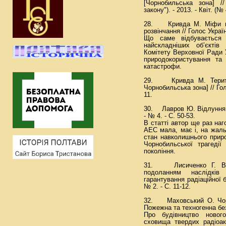
[Чорнобильська зона] /
закону"). - 2013. - Квіт. (№ 
28. Кривда М. Міфи пр
розвінчання // Голос України
Що саме відбувається 
найскладніших об’єктів
Комітету Верховної Ради У
природокористування та 
катастрофи.
29. Кривда М. Територі
Чорнобильська зона] // Голос
11.
30. Лавров Ю. Відлуння Ч
- № 4. - С. 50-53.
В статті автор ще раз на
АЕС мала, має і, на жал
стан навколишнього приро
Чорнобильської трагеді
покоління.
31. Лисиченко Г. В. П
подоланням наслідків
гарантування радіаційної б
№ 2. - С. 11-12.
32. Маховський О. Чорно
Пожежна та техногенна безп
Про будівництво новог
сховища твердих радіоак