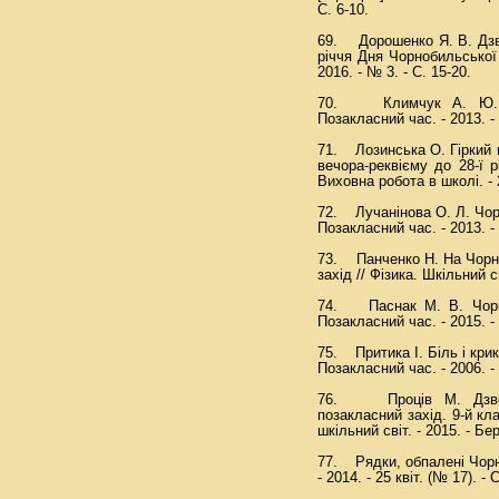
С. 6-10.
69. Дорошенко Я. В. Дзво
річчя Дня Чорнобильської 
2016. - № 3. - С. 15-20.
70. Климчук А. Ю. Чор
Позакласний час. - 2013. - 
71. Лозинська О. Гіркий по
вечора-реквієму до 28-ї р
Виховна робота в школі. - 2
72. Лучанінова О. Л. Чорн
Позакласний час. - 2013. - 
73. Панченко Н. На Чорно
захід // Фізика. Шкільний св
74. Паснак М. В. Чорноб
Позакласний час. - 2015. - 
75. Притика І. Біль і крик
Позакласний час. - 2006. - 
76. Проців М. Дзвон
позакласний захід. 9-й кл
шкільний світ. - 2015. - Бер
77. Рядки, обпалені Чорноб
- 2014. - 25 квіт. (№ 17). - С