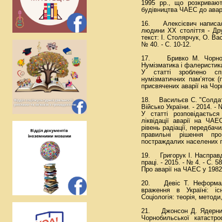
1995 pp., що розкривают
будівництва ЧАЕС до аварії
16. Алексієвич написала
людини XX століття - Дру
текст: І. Столярчук, О. Вас
№ 40. - С. 10-12.
17. Бривко М. Чорноби
Нумізматика і фалеристика.
У статті зроблено спр
нумізматичних пам’яток (п
присвячених аварії на Чор
18. Васильєв С. "Солдати
Військо України. - 2014. - №
У статті розповідаєтьс
ліквідації аварії на ЧА
рівень радіації, передбач
правильні рішення пр
постраждалих населених п
19. Григорук І. Насправд
праці. - 2015. - № 4. - С. 58
Про аварії на ЧАЕС у 1982
20. Девіс Т. Неформаль
враження в Україні: і
Соціологія: теорія, методи,
21. Джонсон Д. Ядерний
Чорнобильської катастроф