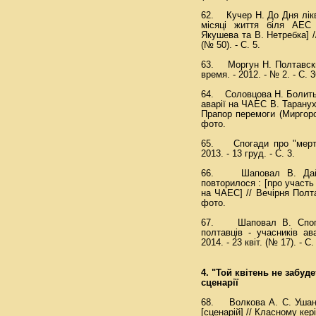
62. Кучер Н. До Дня лікв
місяці життя біля АЕС :
Якушева та В. Нетребка] //
(№ 50). - С. 5.
63. Моргун Н. Полтавски
время. - 2012. - № 2. - С. 3
64. Соловцова Н. Болить,
аварії на ЧАЕС В. Таранух
Прапор перемоги (Миргород)
фото.
65. Спогади про "мертву
2013. - 13 груд. - С. 3.
66. Шаповал В. Дай 
повторилося : [про участь 
на ЧАЕС] // Вечірня Полтав
фото.
67. Шаповал В. Спогад
полтавців - учасників ав
2014. - 23 квіт. (№ 17). - С.
4. "Той квітень не забуде
сценарії
68. Волкова А. С. Ушану
[сценарій] // Класному кері