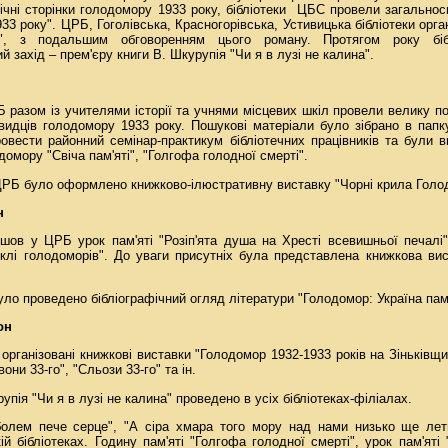
чні сторінки голодомору 1933 року, бібліотеки
ЦБС
провели загальнос
33 року". ЦРБ, Гоголівська, Красногорівська, Устивицька бібліотеки орга
", з подальшим обговоренням цього роману. Протягом року бі
 захід – прем'єру книги В. Шкурупія "Чи я в лузі не калина".
Б разом із учителями історії та учнями місцевих шкіл провели велику п
видців голодомору 1933 року. Пошукові матеріали було зібрано в пап
ровести районний семінар-практикум бібліотечних працівників та були в
домору "Свіча пам'яті", "Голгофа голодної смерті".
ЦРБ було оформлено книжково-ілюстративну виставку "Чорні крила Голо
н
шов у ЦРБ урок пам'яті "Розіп'ята душа на Хресті всевишньої печалі
пеклі голодоморів". До уваги присутніх була представлена книжкова в
уло проведено бібліографічний огляд літератури "Голодомор: Україна пам'
он
 організовані книжкові виставки "Голодомор 1932-1933 років на Зіньківщи
вони 33-го", "Сльози 33-го" та ін.
пія "Чи я в лузі не калина" проведено в усіх бібліотеках-філіалах.
болем пече серце", "А сіра хмара того мору над нами низько ще ле
ій бібліотеках. Годину пам'яті "Голгофа голодної смерті", урок пам'яті