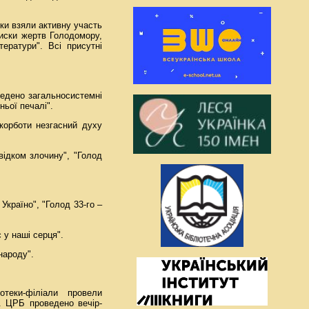
еки взяли активну участь
писки жертв Голодомору,
тератури". Всі присутні
оведено загальносистемні
ньої печалі".
корботи незгасний духу
відком злочину", "Голод
 Україно", "Голод 33-го –
 у наші серця".
народу".
отеки-філіали провели
". ЦРБ проведено вечір-