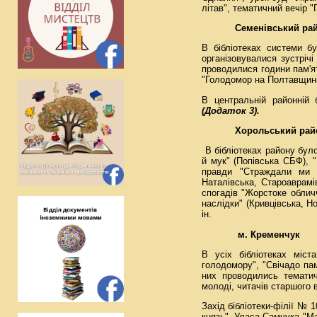
літав", тематичний вечір "
Семенівський ра
В бібліотеках системи б
організовувалися зустрі
проводилися години пам'ят
"Голодомор на Полтавщині:
В центральній районній 
(Додаток 3).
Хорольський рай
В бібліотеках району бул
й мук" (Попівська СБФ), "
правди "Страждали ми в
Наталівська, Староаврамі
спогадів "Жорстоке облич
наслідки" (Кривцівська, 
ін.
м. Кременчук
В усіх бібліотеках міста
голодомору", "Свічадо пам
них проводились тематичн
молоді, читачів старшого в
Захід бібліотеки-філії №
князь", Уласа Самчука "М