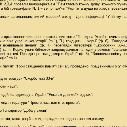
ї № 2,3,4 провели вечори-реквієм "Пам'ятаємо кожну душу, кожного мучен
а бібліотека-філія № 1 – вечір пам'яті "Розіп'ята душа на Хресті всевишнь
ровели загальносистемний масовий захід – День інформації "У 33-му на 
и організовані численні книжкові виставки "Голод на Україні: очима св
а віха української історії" (ф.1), "Ці тридцять ... чорні" (ф. 6), "Голодо
і всевишньої печалі" (ф. 7); перегляди літератури "Скорботний 33-й..
) та ін. Користувачі бібліотек запрошувалися на годину-реквієм "Запалимо
світові очі: Правда про голодомор в Україні" (ф. 5), "Запалимо свічку пам'
цію" та ін.
ї пам'яті "Гори священної пам'яті свіча", проведеної працівниками бібліо
яд літератури "Скорботний 33-й";
оти нації";
подій Голодомору в Україні "Реквієм для моїх рідних";
огляд літератури "Прости нас, пам'яте, прости";
ро Голодомор "Доба у слові";
юнків, ілюстрацій з книг, періодичних видань по темі заходу.
ічних подій нашої історії, співпереживання усіх допоможе нашому су