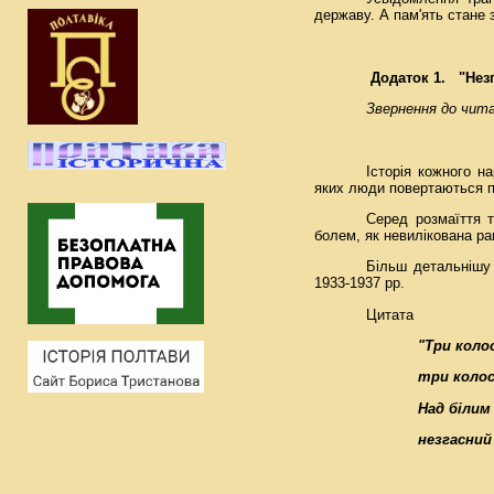
державу. А пам'ять стане 
Додаток 1.
"Нез
Звернення до чита
Історія кожного н
яких люди повертаються 
Серед розмаїття т
болем, як невилікована ра
Більш детальнішу 
1933-1937 рр.
Цитата
"Три коло
три колос
Над білим
незгасний