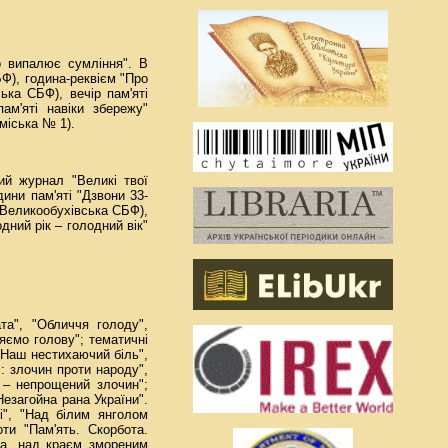
о випалює сумління". В
БФ), година-реквієм "Про
ька СБФ), вечір пам'яті
ам'яті навіки збережу"
 міська № 1).
ий журнал "Великі твої
ини пам'яті "Дзвони 33-
 (Великообухівська СБФ),
дний рік – голодний вік"
та", "Обличчя голоду",
ляємо голову"; тематичні
," Наш нестихаючий біль",
: злочин проти народу",
р – непрощений злочин";
Незагойна рана України".
рі", "Над білим янголом
ти "Пам'ять. Скорбота.
ара, над краєм змореним