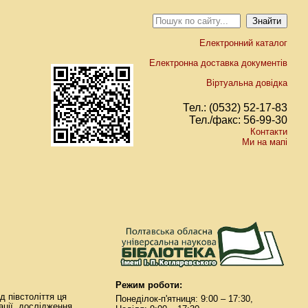
Електронний каталог
Електронна доставка документів
Віртуальна довідка
Тел.: (0532) 52-17-83
Тел./факс: 56-99-30
Контакти
Ми на мапі
Режим роботи:
д півстоліття ця
Понеділок-п'ятниця: 9:00 – 17:30,
ації, дослідження,