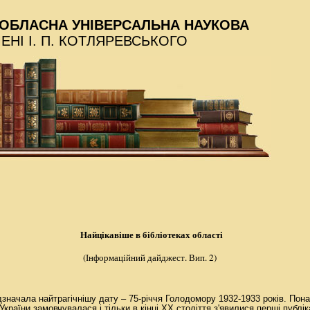
ОБЛАСНА УНІВЕРСАЛЬНА НАУКОВА
МЕНІ І. П. КОТЛЯРЕВСЬКОГО
Найц
ікавіше в бібліотеках області
(Інформаційний дайджест. Вип. 2)
дзначала найтрагічнішу дату – 75-річчя Голодомору 1932-1933 років. Пона
 України замовчувалася і тільки в кінці XX століття з'явилися перші публік