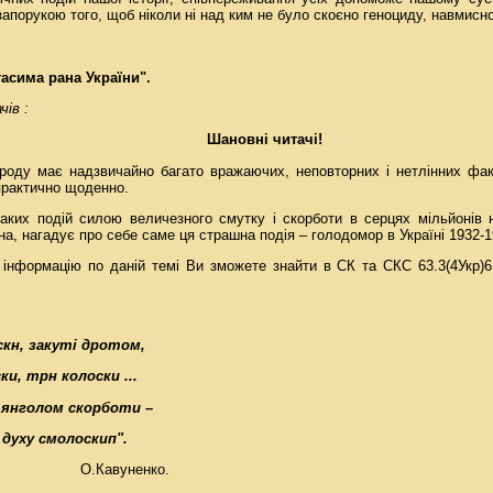
запорукою того, щоб ніколи ні над ким не було скоєно геноциду, навмис
гасима рана України".
чів :
Шановні читачі!
ароду має надзвичайно багато вражаючих, неповторних і нетлінних факт
практично щоденно.
аких подій силою величезного смутку і скорботи в серцях мільйонів 
на, нагадує про себе саме ця страшна подія – голодомор в Україні 1932-1
інформацію по даній темі Ви зможете знайти в СК та СКС 63.3(4Укр)6
скн, закуті дротом,
ки, трн колоски ...
 янголом скорботи –
 духу смолоскип".
О.Кавуненко.