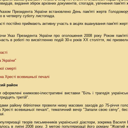
евидців, видання збірок архівних документів, спогадів, увічнення пам'яті
казом Президента України встановлено День пам'яті жертв Голодомору
о в четверту суботу листопада.
ласті постійно приймають активну участь в акціях вшанування пам'яті же
ючи Указ Президента України про оголошення 2008 року Роком пам'яті
участь в роботі по висвітленню подій 30-х років XX століття, які призвел
ласті
 України"
ої смерті
 на Хресті всевишньої печалі
кий район
и оформлені книжково-ілюстративні виставки "Біль і трагедія українсь
тридцять третій".
дами району бібліотеки провели низку масових заходів до 75-річчя голо
а Хресті всевишньої печалі", тематичний вечір "Запали свою свічу", бе
ші.
уляризації творів письменників української діаспори, зокрема Василя Б
алось в липні 2008 року. З метою популяризації його роману "Жовтий 