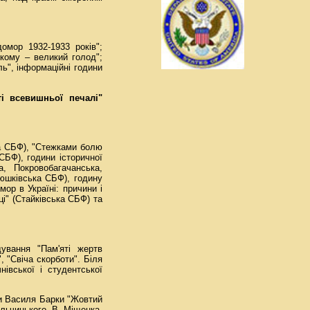
омор 1932-1933 років";
кому – великий голод";
ль", інформаційні години
ті всевишньої печалі"
ка СБФ), "Стежками болю
СБФ), години історичної
, Покровобагачанська,
люшківська СБФ), годину
ор в Україні: причини і
і" (Стайківська СБФ) та
дування "Пам'яті жертв
, "Свіча скорботи". Біля
нівської і студентської
ми Василя Барки "Жовтий
льчицького, В. Міщенка,