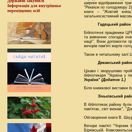
Державні закупівлі
широке відображення трагі
Інформація для внутрішньо
"Реквієм по голодомору 19
переміщених осіб
книги – "Жовтий князь
загальносистемний масовий
Гадяцький район
Бібліотечні працівники ЦР
та вивченню спогадів оче
нації". Вони допомогли п
вечорів пам'яті жертв голо
Також в читальному залі 
Диканський райо
Цікаво і зворушливо прой
бібліотекаря "Україна у 
України"
(Додаток 1.)
Біля книжкової виставки б
Зіньківський рай
В бібліотеках району були
пам'ятає, світ визнає", "Дз
Обговорення книги В. Шкуру
Вечори пам'яті "Чорним 
Бірківській, Комсомольськ