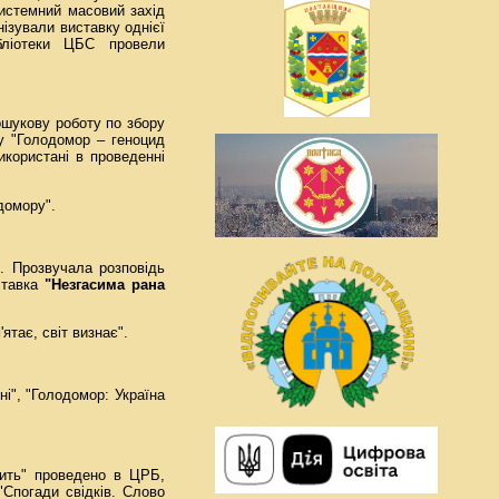
истемний масовий захід
нізували виставку однієї
бліотеки ЦБС провели
ошукову роботу по збору
ку "Голодомор – геноцид
икористані в проведенні
домору".
". Прозвучала розповідь
иставка
"Незгасима рана
ятає, світ визнає".
ні", "Голодомор: Україна
тить" проведено в ЦРБ,
 "Спогади свідків. Слово