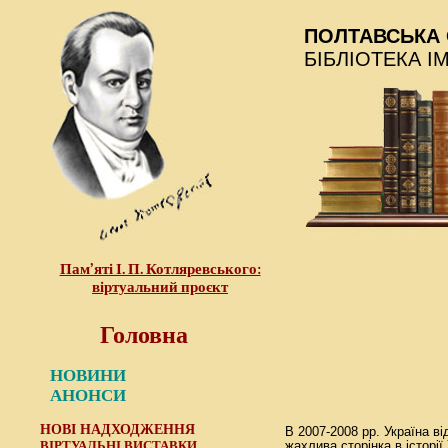
ПОЛТАВСЬКА 
БІБЛІОТЕКА І
Пам’яті І. П. Котляревського:
віртуальний проєкт
Головна
НОВИНИ
АНОНСИ
НОВІ НАДХОДЖЕННЯ
В 2007-2008 рр. Україна ві
ВІРТУАЛЬНІ ВИСТАВКИ
жахлива сторінка в історії