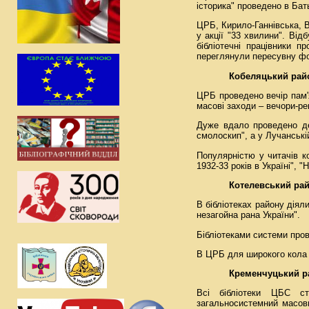
історика" проведено в Бать
ЦРБ, Кирило-Ганнівська, В
у акції "33 хвилини". Ві
бібліотечні працівники п
переглянули пересувну фо
Кобеляцький рай
ЦРБ проведено вечір пам'я
масові заходи – вечори-рек
Дуже вдало проведено де
смоло­скип", а у Лучанській
Популярністю у читачів к
1932-33 років в Україні", "Н
Котелевський ра
В бібліотеках району діяли
незагойна рана України".
Бібліотеками системи пров
В ЦРБ для широкого кола ч
Кременчуцький р
Всі бібліотеки ЦБС ста
загальносистемний масови