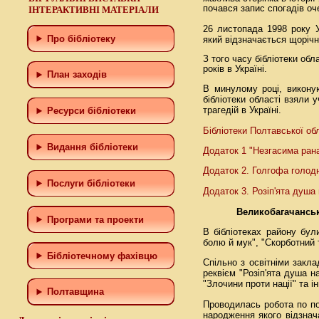
почався запис спогадів оч
ІНТЕРАКТИВНІ МАТЕРІАЛИ
26 листопада 1998 року У
Про бібліотеку
який відзначається щорічн
З того часу бібліотеки об
років в Україні.
План заходів
В минулому році, викону
бібліотеки області взяли 
трагедій в Україні.
Ресурси бібліотеки
Бібліотеки Полтавської об
Видання бібліотеки
Додаток 1 "Незгасима рана
Додаток 2. Голгофа голодн
Послуги бібліотеки
Додаток 3. Розіп'ята душа
Великобагачансь
Програми та проекти
В бібліотеках району бул
болю й мук", "Скорботний 
Бiблiотечному фахiвцю
Спільно з освітніми закла
реквієм "Розіп'ята душа н
"Злочини проти нації" та ін
Полтавщина
Проводилась робота по поп
народження якого відзнач