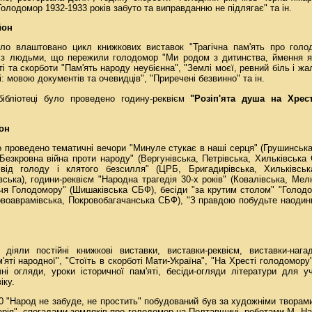
Голодомор 1932-1933 років забуто та виправданню не підлягає" та ін.
йон
уло влаштовано цикл книжкових виставок "Трагічна пам'ять про голод
чі з людьми, що пережили голодомор "Ми родом з дитинства, ймення я
і та скорботи "Пам'ять народу неубієнна", "Землі моєї, ревний біль і жа
 мовою документів та очевидців", "Приречені безвинно" та ін.
бібліотеці було проведено годину-реквієм
"Розіп'ята душа на Хрес
он
о проведено тематичні вечори "Минуле стукає в наші серця" (Грушинсь
Безкровна війна проти народу" (Вергунівська, Петрівська, Хильківська 
ід голоду і клятого безсилля" (ЦРБ, Бригадирівська, Хильківська
вська), години-реквієм "Народна трагедія 30-х років" (Ковалівська, Ме
чя Голодомору" (Шишаківська СБФ), бесіди "за крутим столом" "Голодом
Новоаврамівська, Покровобагачанська СБФ), "З правдою побудьте наодинц
 діяли постійні книжкові виставки, виставки-реквієм, виставки-нага
'яті народної", "Стоїть в скорботі Мати-Україна", "На Хресті голодомору"
і огляди, уроки історичної пам'яті, бесіди-огляди літератури для уч
іку.
 10 "Народ не забуде, не простить" побудований був за художніми твора
арія", спогадами земляків про голодомор на Полтавщині, роботами М. На