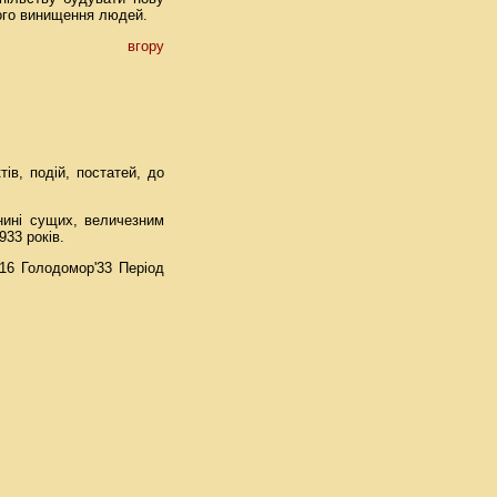
ного винищення людей.
вгору
ів, подій, постатей, до
нині сущих, величезним
933 років.
16 Голодомор'33 Період