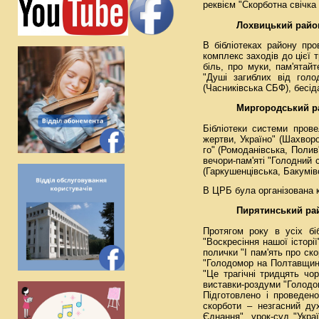
реквієм "Скорботна свічка 
Лохвицький райо
В бібліотеках району пр
комплекс заходів до цієї 
біль, про муки, пам'ятай
"Душі загиблих від голо
(Часниківська СБФ), бесіда
Миргородський р
Бібліотеки системи прове
жертви, Україно" (Шахвор
го" (Ромоданівська, Полив'
вечори-пам'яті "Голодний 
(Гаркушенцівська, Бакумів
В ЦРБ була організована 
Пирятинський ра
Протягом року в усіх бі
"Воскресіння нашої історі
полички "І пам'ять про ско
"Голодомор на Полтавщині
"Це трагічні тридцять чо
виставки-роздуми "Голодом
Підготовлено і проведено
скорботи – незгасний дух
Єднання", урок-суд "Укра