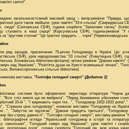
пам'яті святої".
н
оведено загальносистсмний масовий захід – вечір-реквієм "Правда, щ
трагічної дати також ввійшли: урок пам'яті "33-я сльоза" (Свиридівська С
те, люди" (Сенчанська СБФ), година скорботи "Запалимо свічку" (Ісківс
ду стукають в наші серця" (Корсунівська СБФ), година-реквієм "У п
 за "круглим столом" "Це трагічні тридцять ... чорні" (Червонозаводська
айон
ли ряд заходів, присвячених 75-річчю Голодомору в Україні. Це: усн
остівська СБФ), урок народознавства "33 сльоза" (Хомутецька СБФ), год
янська, Біликівська бібліотеки-філіали), мітинг-реквієм "Дзвони нам'яті"
смерч над Україною", "Розіп'ята душа на Хресті всевишньої печалі", "Голо
ська, Великосорочинська сільські бібліотеки).
книжкова виставка:
"Голгофа голодної смерті"
(Додаток 2)
йон
бліотеках системи було оформлено: перегляди літератури "Чорна да
ї", "Всіх сліз земля ще не ввібрала", "Перед безневинно убієнними схи
рботний 33-ій ", "І виринають чорні тіні...", "Голодомор 1932-1933 років"
", "Страшна ціна голодомору"; книжкові виставки "Голодомор на Україні
рні...", "Забуттю не підлягає", "Дзвони тридцять третього", "Голодомо
ор без строку давності", "Голгофа голодної смерті"; виставку-реквієм "
: бібліографічні огляди "Український голодомор в історії та літерату
у смолоскип", "Голодний смерч над Україною"; урок пам'яті і скорбо
їно, розтерзана доля", годину скорботи "Голодний рік, мов чорна хм