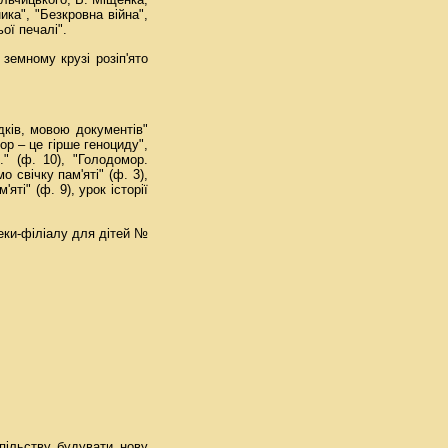
ика", "Безкровна війна",
ої печалі".
земному крузі розіп'ято
ідків, мовою документів"
мор – це гірше геноциду",
." (ф. 10), "Голодомор.
 свічку пам'яті" (ф. 3),
яті" (ф. 9), урок історії
теки-філіалу для дітей №
спільству будувати нову