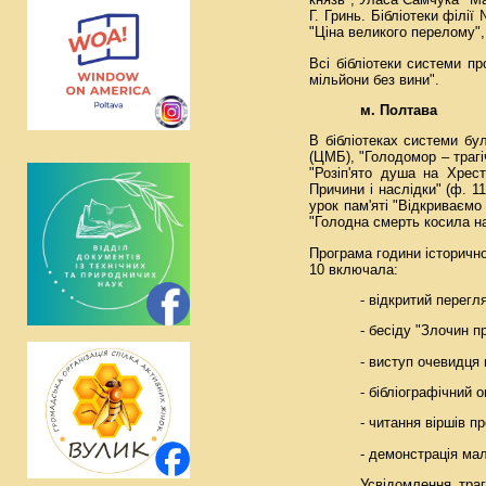
Г. Гринь. Бібліотеки філі
"Ціна великого перелому", 
Всі бібліотеки системи п
мільйони без вини".
м. Полтава
В бібліотеках системи бул
(ЦМБ), "Голодомор – трагічн
"Розіп'ято душа на Хрест
Причини і наслідки" (ф. 11
урок пам'яті "Відкриваємо 
"Голодна смерть косила на
Програма години історично
10 включала:
- відкритий перегл
- бесіду "Злочин пр
- виступ очевидця 
- бібліографічний 
- читання віршів п
- демонстрація мал
Усвідомлення траг