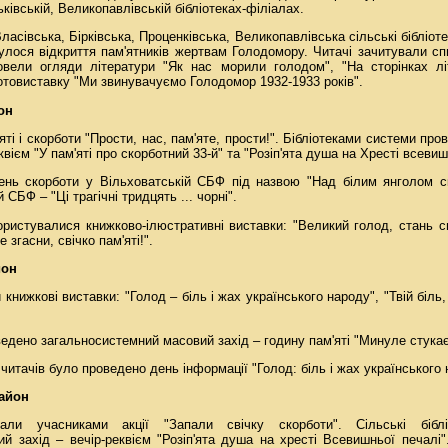
ківській, Великопавлівській бібліотеках-філіалах.
ласівська, Бірківська, Проценківська, Великопавлівська сільські бібліот
дбулося відкриття пам'ятників жертвам Голодомору. Читачі зачитували с
ровели огляди літератури "Як нас морили голодом", "На сторінках лі
товиставку "Ми звинувачуємо Голодомор 1932-1933 років".
он
ті і скорботи "Прости, нас, пам'яте, прости!". Бібліотеками системи пр
вієм "У пам'яті про скорботний 33-й" та "Розіп'ята душа на Хресті всевиш
нь скорботи у Вільховатській СБФ під назвою "Над білим янголом с
 СБФ – "Ці трагічні тридцять ... чорні".
ористувалися книжково-ілюстративні виставки: "Великий голод, стань с
е згасни, свічко пам'яті!".
йон
 книжкові виставки: "Голод – біль і жах українського народу", "Твій біль,
едено загальносистемний масовий захід – годину пам'яті "Минуле стукає
итачів було проведено день інформації "Голод: біль і жах українського 
айон
ли учасниками акції "Запали свічку скорботи". Сільські біблі
й захід – вечір-реквієм "Розіп'ята душа на хресті Всевишньої печалі