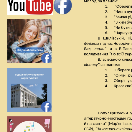
молоді за планом:
1.
"Обереги
2.
"Чиста ду
3.
"Звичаї р
4.
"З ким б
5.
"Чи бути 
6.
"Чари укр
В Шилівській, Пі
філіалах під час Новорічн
Вас, люди"
, а в В.Павлі
колядування
"По всій Ук
Власівською сіль
віночку"
за планом:
1.
Обереги 
2.
"О мій
р
3.
Оберіг
ук
4.
Краса сво
Популяризуючи ук
літературно-мистецькі г
й на святки" (Мар'янівсь
СБФ),
"Закосичене квіта