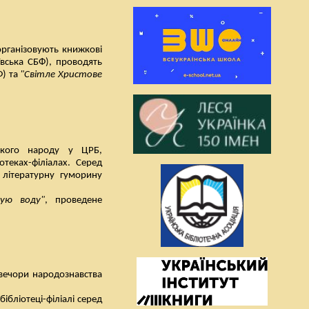
організовують книжкові
ївська СБФ), проводять
Ф) та
"Світле Христове
ського народу у ЦРБ,
отеках-філіалах. Серед
літературну гуморину
рую воду"
, проведене
 вечори народознавства
ібліотеці-філіалі серед