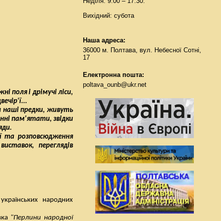
Неділя: 9:00 – 17:30.
Вихідний: субота
Наша адреса:
36000 м. Полтава, вул. Небесної Сотні,
17
Електронна пошта:
poltava_ounb@ukr.net
і поля і дрімучі ліси,
ечір'ї...
и наші предки, живуть
инні пам'ятати, звідки
яди.
ії та розповсюдження
виставок, переглядів
українських народних
вка
"Перлини народної