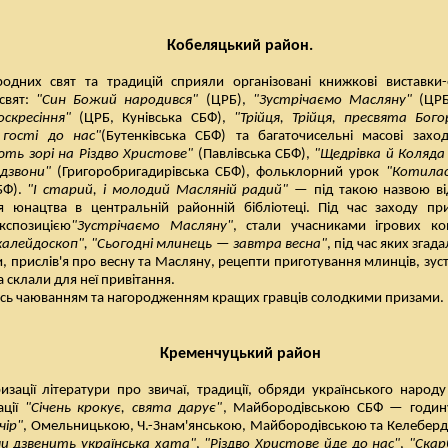
Кобеляцький район.
одних свят та традицій сприяли організовані книжкові виставки-
 свят:
"Син Божий народився"
(ЦРБ),
"Зустрічаємо Масляну"
(ЦРБ
скресіння"
(ЦРБ, Кунівська СБФ),
"Трійця, Трійця, пресвята Бого
гості до нас"
(Бутенківська СБФ) та багаточисельні масові захо
ть зорі на Різдво Христове"
(Павлівська СБФ),
"Щедрівка й Коляда
 дзвони"
(Григоробригадирівська СБФ), фольклорний урок
"Котилас
БФ).
"І старий, і молодий Масляній радий"
— під такою назвою ві
 юнацтва в центральній районній бібліотеці. Під час заходу пр
кспозицією
"Зустрічаємо Масляну"
, стали учасниками ігрових к
калейдоскоп", "Сьогодні млинець — завтра весна"
, під час яких згад
и, прислів'я про весну та Масляну, рецепти приготування млинців, зус
 склали для неї привітання.
ась чаюванням та нагородженням кращих гравців солодкими призами.
Кременчуцький район
зації літератури про звичаї, традиції, обряди українського народу
ації
"Січень крокує, свята дарує"
, Майбородівською СБФ — годину
чір"
, Омельницькою, Ч.-Знам'янською, Майбородівською та Келебер
и дзвенить українська хата"
,
"Різдво Христове йде до нас"
,
"Скар