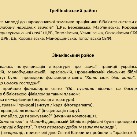
Гребінківський район
ес молоді до народознавчої тематики працівники бібліотек системи 
глибину народних звичаїв"
(ЦРБ, Березівська, Мар'янівська, Корова
ари купальської ночі"
(ЦРБ, Тополівська, Ульянівська, Овсюківська СБ
(ЦРБ, ДБ, Короваївська, Майорщинська, Тополівська СБФ).
Зіньківський район
валась популяризація літератури про звичаї, традиції україн
ій, Малобудищанській, Тарасівській, Проценківській сільських біблі
тут було
проведено фольклорне свято
"Хата моя, біла хата"
,
до Солохи господині"
.
о пройшло фольклорне свято
"Ой, пустила віночок на бист
ю бібліотекою-філіалом за таким планом:
а ніч-чарівниця (перегляд літератури).
у, травам і природі (виступ лікаря-фітотерапевта).
 вранці зілля копала" (інсценізація твору).
купайло, де ти зимувало?" (музична композиція).
Калинонька"
в Мало-Будищанській бібліотеці-філіалі були проведені
мирущі обереги", "Нема переводу добрим звичаям народу"
.
і
(вечорниці)
, присвячені дню Святої Катерини пройшли в Тарасівській б