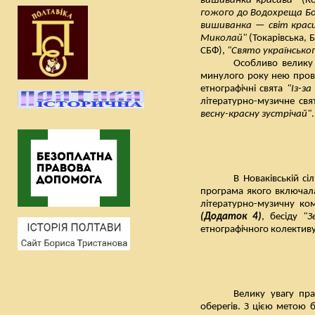
вишиванка красива"
(Ко
гожого до Водохреща Б
вишиванка — світ краси
Миколай"
(Токарівська, 
СБФ),
"Свято українськог
Особливо велику 
минулого року нею прове
етнографічні свята
"Із-з
літературно-музичне св
весну-красну зустрічай"
.
В Новаківській с
програма якого включал
літературно-музичну к
(Додаток 4)
, бесіду
"З
етнографічного колектив
Велику увагу пра
оберегів. З цією метою 