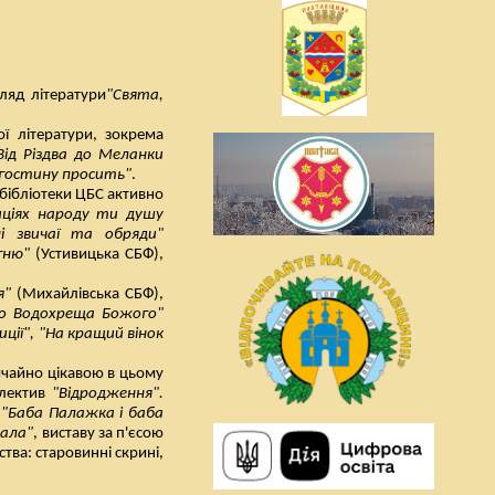
ляд літератури
"Свята,
ої літератури, зокрема
Від Різдва до Меланки
а гостину просить"
.
 бібліотеки ЦБС активно
иціях народу ти душу
ні звичаї та обряди"
гню"
(Устивицька СБФ),
я"
(Михайлівська СБФ),
 до Водохреща Божого"
иції", "На кращий вінок
вичайно цікавою в цьому
олектив
"Відродження".
о
"Баба Палажка і баба
пала"
, виставу за п'єсою
ства: старовинні скрині,