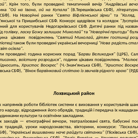
ай"
. Крім того, були проведені: тематичний вечір
"Андріївські веч
дина
"Ой на Івана, ой на Купала"
(В.Терешківська СБФ), літератур
СБФ). На Новорічні ранки
"Свято Віфліємської зірки"
та
"Коляд,
м'янської та Пришибської СБФ. Конкурс щедрівок та колядок
"Зустрі
ний для користувачів Недогарківської СБФ. Дитячі ранки під назв
ід голівку, ласку Божу залишає Миколай"
та
"Новорічні пригоди"
були
дина
цікавих
повідомлень
"Святий Миколай, дітям гостинці роз
бліотеці також були проведені українські вечорниці
"Нова радість стал
віт осіяла"
.
ли проведені: година корисних порад
"Барви Великодня"
(ЦРБ), Са
 писанко, воістину розродися"
, години цікавих повідомлень
"Малює 
підносить, Христос Воскрес"
(Ч.-Знам'янська СБФ),
"Христос Воскре
івська СБФ),
"Вінок барвінковий сплітаю із звичаїв рідного краю"
(РДБ
Лохвицький район
 напрямків роботи бібліотек системи є виховання у користувачів ша
о народу, відродження його обрядів, традицій і передача їх нащадка
удинками культури та освітніми закладами.
 заходів — етнографічні вечори, театралізовані свята, бабусині по
их традицій, уроки народознавства, вікторини, конкурси:
"Пасхаль
СБФ),
"Українські вишиванки наче райдуги світанки"
(Пісківська СБФ)