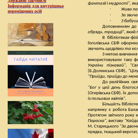
Державні закупівлі
фантазії і мудрості"
, як
Інформація для внутрішньо
·
Жива па
переміщених осіб
·
За звича
·
З бабуси
Доповненням до 
обряди, традиції"
, який 
В бібліотеках-фі
Гоголівська СБФ оформи
звучать щедрівки та ко
З метою вивчення 
використовували таку ф
України пізнавай", "Св
(Б.Долинська СБФ),
"Ціл
"Прийди, прийди до мене
До релігійних св
"Бог у цей день благосл
(Огирівська СБФ). Їх доп
із польових квітів".
Більшість бібліот
напрямку є робота Балак
Протягом звітного року к
Параска"
, виставу
"Кайда
М. Старицького
"За двом
прядка, ткацький верстат