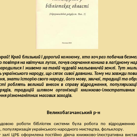
край! Край близький і дорогий кожному, хто хоч раз побачив безмежн
 повітря на квітучих лугах, почув сюрчання коника в лагідному надв
ародилися і живемо на такій чудовій мальовничій землі. Тут жил
 українського народу, що сягає сивої давнини. Тому ми завжди пов
ня, знати історію свого народу, його мову, звичаї, традиції та обр
сті роблять великий внесок в справу відродження, популяризац
обрядів, традицій шляхом організації книжково-ілюстративних 
ня різноманітних масових заходів.
Великобагачанський р-н
адовою роботи бібліотек системи була робота по відродженню 
ів, популяризація українського народного мистецтва, фольклору.
у залі ЦРБ оформлена постійно діюча книжково-ілюстративна виста