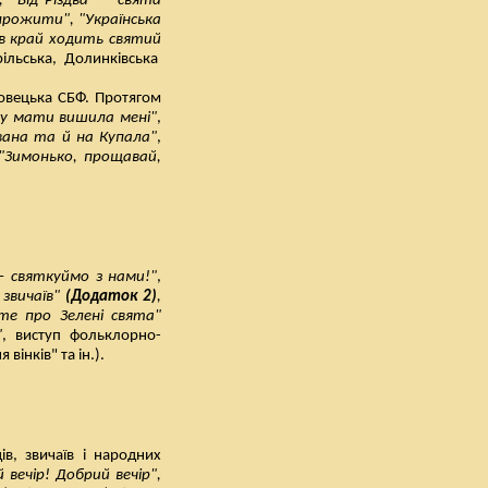
, "Від Різдва — свята
ожити", "Українська
 в край ходить святий
рільська,
Долинківська
овецька СБФ. Протягом
ку мати вишила мені"
,
Івана та й на Купала"
,
"Зимонько, прощавай,
— святкуймо з нами!"
,
 звичаїв"
(Додаток 2)
,
те про Зелені свята"
"
, виступ фольклорно-
вінків" та ін.).
в, звичаїв і народних
 вечір! Добрий вечір",