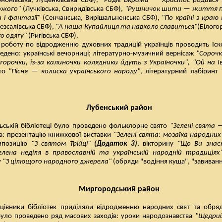
нонівська, Луценківська СБФ),
"Радіє Вкраїна — Христос родився"
ожого"
(Лучківська, Свиридівська СБФ),
"Рушничок шити — життя пр
 і фантазії"
(Сенчанська, Вирішальненська СБФ),
"По країні з краю
Безсалівська СБФ),
"А наша Купайлиця та навколо славиться"
(Білого
о одягу"
(Ригівська СБФ).
роботу по відродженню духовних традицій українців проводить Іск
дено: українські вечорниці; літературно-музичний вернісаж
"Сороч
а горочки, із-за калиночки колядники йдуть з Україночки", "Ой на 
ято
"Пісня — колиска українського народу"
, літературний лабіринт
Лубенський район
ільській бібліотеці було проведено фольклорне свято
"Зелені свята 
а: презентацію книжкової виставки
"Зелені свята: мозаїка народних
омпозицію
"З святом Трійці"
(Додаток 3)
, вікторину
"Що Ви знає
елена неділя в православній та українській народній традиціях
у
"З цілющого народного джерела"
(обряди "водіння куща", "завивання 
Миргородський район
цівники бібліотек приділяли відродженню народних свят та обряді
було проведено ряд масових заходів: уроки народознавства
"Щедрий