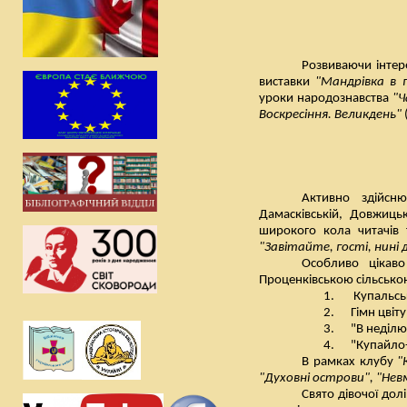
Розвиваючи інтер
виставки
"Мандрівка в 
уроки народознавства
"Ч
Воскресіння. Великдень"
Активно здійсню
Дамасківській, Довжицьк
широкого кола читачів 
"Завітайте, гості, нині 
Особливо цікав
Проценківською сільсько
1.
Купальськ
2.
Гімн цвіт
3.
"В неділю
4.
"Купайло-
В рамках клубу
"
"Духовні острови", "Нев
Свято дівочої дол