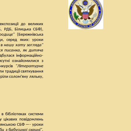
експозиції до великих
, РДБ, Білицька СБФ),
родице"
(Бережнівська
ди, серед яких: уроки
 в нашу хату загляда"
я писанка, як дитяча
дбулася інформаційно-
исутні ознайомилися з
онкурсів
"Літературне
али традиції святкування
тріли солом'яну ляльку,
 в бібліотеках системи
 цікавих повідомлень
дянською СБФ —- уроки
би з бабусиної скрині",