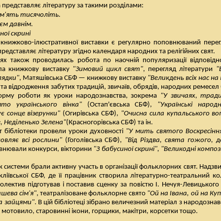
а представляє літературу за такими розділами:
м'ять тисячоліть.
єм давнім.
ної скрині
книжково-ілюстративної виставки є регулярно поповнюваний перег
представляє літературу згідно календаря народних та релігійних свят.
ліях також проводилась робота по наочній популяризації відповідн
ла книжкову виставку
"Зимовий цикл свят"
, перегляд літератури
"
лядки"
, Матяшівська СБФ — книжкову виставку
"Великдень всіх нас н
та відродження забутих традицій, звичаїв, обрядів, народних ремесел
орму роботи як уроки народознавства, зокрема
"У звичаях, трад
ято українського вінка"
(Остап'євська СБФ),
"Українські народ
ує сонце візерунки"
(Огирівська СБФ),
"Очисна сила купальського во
, Неділенько Зелена"
(Красногорівська СБФ) та ін.
ят бібліотеки провели уроки духовності
"У мить святого Воскресінн
овляє всі рослини"
(Гоголівська СБФ),
"Від Різдва, свята гожого,
овнювали конкурси, вікторини
"З бабусиної скрині", "Великодні композ
ек системи брали активну участь в організації фольклорних свят. Надз
ліївської СБФ, де її працівник створила літературно-театральний к
олектив підготував і поставив сценку за повістю І. Нечуя-Левицьког
шева сім'я"
, театралізоване фольклорне свято
"Ой на Івана, ой на Ку
а зайцями"
. В цій бібліотеці зібрано величезний матеріал з народознав
, мотовило, старовинні ікони, горщики, макітри, корсетки тощо.