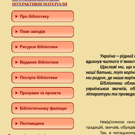
ІНТЕРАКТИВНІ МАТЕРІАЛИ
Про бібліотеку
План заходів
Ресурси бібліотеки
Україна ─ рідний 
вдихнув чистого п'янкого
Видання бібліотеки
Щасливі ми, що н
наші батьки, тут корінь
Послуги бібліотеки
ми родом, де наше корін
Бібліотеки обла
українських звичаїв, 
Програми та проекти
літератури та проведен
Бiблiотечному фахiвцю
Невід'ємною скл
Полтавщина
традицій, звичаїв, обряд
Так, в читацьком