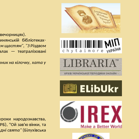
 вечорницях).
инянській бібліотеках-
им щастям", "З Різдвом
ліалах — театралізовані
ник на кілочку, хата у
 уроки народознавства,
Б), "Ой зав'ю вінки, та
одні свята"
(Білухівська