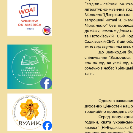
"Ходить світом Микол
літературно-музична го
Миколая"
(Дзержинська 
запрошені читачі Ч.-Зна
Маланкою"
був проведе
домівку, чемним дітям п
та Потоківській
СБФ.
Го
Садківській СБФ. В цій бі
ясна над вертепом весь с
До Великодня бу
спілкування
"Возродися,
крашанку, як усмішку, 
сонечко з небес"
(Білицьк
та ін.
Одним з важливих
духовних цінностей нашог
традиційно проводять з б
Серед популярних
години, свята українськ
казках"
(Н.-Будаківська 