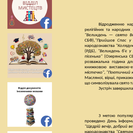
Відродженню нар
релігійних та народних
"Великдень — свято Во
СБФ),
"Прийшов Спас у 
народознавства
"Колядую
(РДБ),
"Великдень б'є у
пісенька"
(Озерянська С
розважальна година для
книжковою виставкою-е
містечко", "Поетичний 
Масляної, вірші, приказк
що символізувала свято та
Зустріч завершил
З метою популяри
проведено День інформ
"Щедрій вечір, добрий ве
народознавства
"Святам