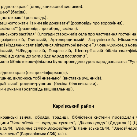
 рідного краю" (огляд книжкової виставки).
шею" (бесіда).
ідного краю" (розповідь).
удеш жито жати
і з ким вік доживати" (розповідь про ворожіння).
весіллю?" (розповідь про обряд весілля).
аїнського застілля" (Спогади старожилів села про частування гостей на
дозірківській, Глинській, Артелярщинській, Загрунівській, Міськомл
их і Різдвяних свят відбулися літературні вечори
"З Новим роком, з нов
вській, Ч.Федорівській, Покрівській, Шенгеріївській бібліотеках-фі
раїні; від хати до хати йде народ посипати"
.
ською бібліотекою-філіалом було проведено урок народознавства
"Руш
рідного краю (експрес-інформація).
ушник, вклонюсь тобі низенько" (виставка рушників).
раїнської
родини-рушник
(бесіда
біля виставки).
їми руками (розповідь вишивальниці).
Карлівський район
раїнські звичаї, обряди, традиції, бібліотеки системи проводили
одини
"Наш оберіг — народна хустка", "Дівоча врода"
(Додаток 1) (ЦР
ка СБФ),
"Величне свято-Воскресіння"
(В.Ланнівська СБФ),
"Зимові нар
ми свято"
(Варварівська СБФ) та ін.