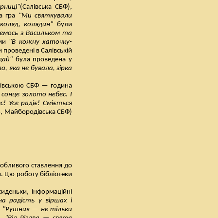
орниці"
(Салівська СБФ),
на гра
"Ми святкували
 коляд, колядин"
були
немось з Васильком та
ами
"В кожну хаточку-
 проведені в Салівській
дай"
була проведена у
а, яка не бувала, зірка
лівською СБФ — година
сонце золото небес. І
с! Усе радіє! Сміється
, Майбородівська СБФ)
нобливого ставлення до
м. Цю роботу бібліотеки
сиденьки, інформаційні
на радість у віршах і
,
"Рушник — не тільки