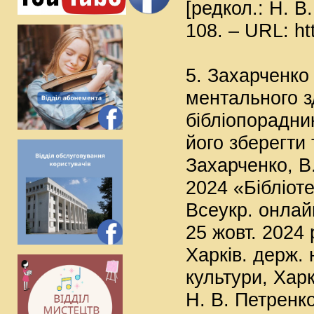
[редкол.: Н. В.
108. – URL: htt
5. Захарченко 
ментального з
бібліопорадни
його зберегти 
Захарченко, В.
2024 «Бібліоте
Всеукр. онлайн
25 жовт. 2024 
Харків. держ. 
культури, Харкі
Н. В. Петренко