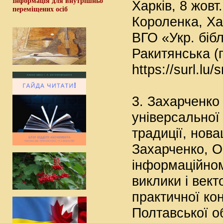
Інформація для внутрішньо
Харків, 8 жовт.
переміщених осіб
Короленка, Хар
ВГО «Укр. бібл.
Ракитянська (г
https://surl.l
3. Захарченко
універсальної 
традиції, нова
Захарченко, О.
інформаційном
виклики і вект
практичної ко
Полтавської об