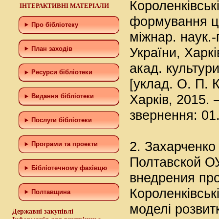
Короленківські
ІНТЕРАКТИВНІ МАТЕРІАЛИ
формування ци
Про бібліотеку
міжнар. наук.-
України, Харкі
План заходів
акад. культури
Ресурси бібліотеки
[уклад. О. П. К
Харків, 2015. –
Видання бібліотеки
звернення: 01.
Послуги бібліотеки
2. Захарченко
Програми та проекти
Полтавской ОУ
Бiблiотечному фахiвцю
внедрения про
Короленківські
Полтавщина
моделі розвитк
Державні закупівлі