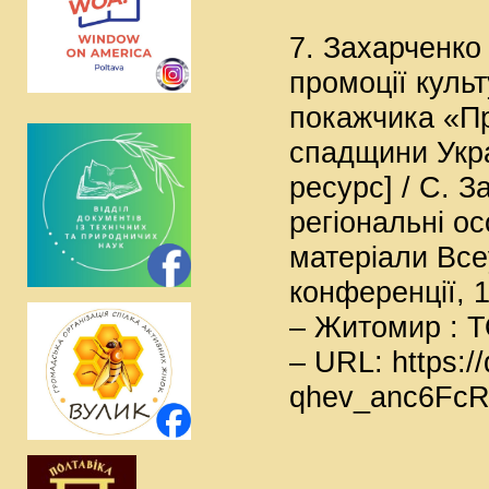
7. Захарченко
промоції куль
покажчика «Пр
спадщини Укра
ресурс] / С. З
регіональні ос
матеріали Все
конференції, 
– Житомир : Т
– URL: https:/
qhev_anc6FcR 