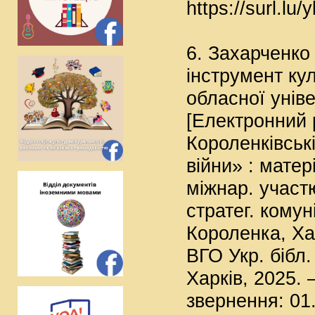
https://surl.lu
6. Захарченко 
інструмент кул
обласної уніве
[Електронний р
Короленківські
війни» : матер
міжнар. участю
стратег. комуні
Короленка, Хар
ВГО Укр. бібл. 
Харків, 2025. –
звернення: 01.