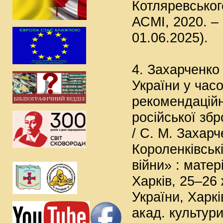
Котляревського
АСМІ, 2020. – 
01.06.2025).
4. Захарченко 
України у час
рекомендаційн
російської збр
/ С. М. Захарч
Короленківські
війни» : матер
Харків, 25–26 
України, Харкі
акад. культури