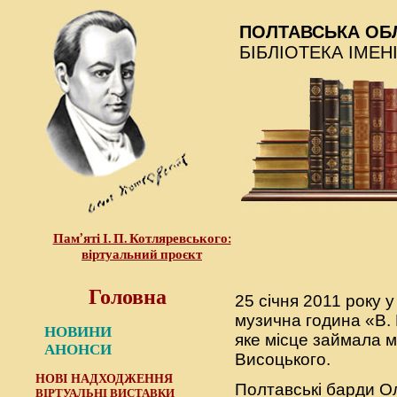
ПОЛТАВСЬКА ОБ
БІБЛІОТЕКА ІМЕН
Пам’яті І. П. Котляревського:
віртуальний проєкт
Головна
25 січня 2011 року у
музична година «В. 
НОВИНИ
яке місце займала м
АНОНСИ
Висоцького.
НОВІ НАДХОДЖЕННЯ
Полтавські барди О
ВІРТУАЛЬНІ ВИСТАВКИ