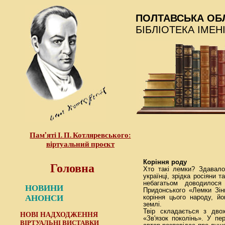
ПОЛТАВСЬКА ОБ
БІБЛІОТЕКА ІМЕН
Пам’яті І. П. Котляревського:
віртуальний проєкт
Головна
Коріння роду
Хто такі лемки? Здавало
українці, зрідка росіяни т
небагатьом доводилос
НОВИНИ
Придонського «Лемки Зін
АНОНСИ
коріння цього народу, й
землі.
Твір складається з двох
НОВІ НАДХОДЖЕННЯ
«Зв'язок поколінь». У пе
ВІРТУАЛЬНІ ВИСТАВКИ