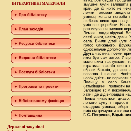
автор розповідає про душе
ІНТЕРАКТИВНІ МАТЕРІАЛИ
змушені були залишити р
край, де їх ніхто не чек
лемки толокою зводили
Про бібліотеку
умільці копали погреби 
любов'ю пише про працю м
уміє все це робити. Навіт
розписування писанок пере
План заходів
Лемки - люди віруючі. Ве
святі книги, навіть дзвін
села. Вчили дітей бути 
Ресурси бібліотеки
голос ближнього. Дружба
односельчан допомогли л
Друга частина поеми при
яких був сам автор. У ві
Видання бібліотеки
маленьким пастушком, то
втратила звичаїв свого 
образи батьків, до яких
Послуги бібліотеки
повагою і шаною. Навіть
необхідність не поривати з
Польщу в село Кам'я
батьківщини і привезти на
Програми та проекти
Заповідає всім поколінням
хати і де дідів-прадідів н
Поема читається цікаво,
Бiблiотечному фахiвцю
легкого суму і гордості
складних умовах, зберіг 
вміє підтримувати зв'язки
Г. С. Петренко, Відмінни
Полтавщина
Державні закупівлі