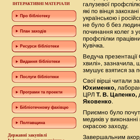
галузевої профспілки
ІНТЕРАКТИВНІ МАТЕРІАЛИ
які по вінця закоха
Про бібліотеку
українською і росій
не було б без людин
починання колег з ус
План заходів
профспілки працівн
Кувічка.
Ресурси бібліотеки
Ведуча презентації
Видання бібліотеки
хвилі», зазначила, щ
змушує взятися за 
Послуги бібліотеки
Свої вірші читали з
Юхименко,
лаборан
Програми та проекти
ЦРЛ
Т. В. Цапенко,
Яковенко
.
Бiблiотечному фахiвцю
Приємно було почути
медиків у виконанні
Полтавщина
окрасою заходу.
Державні закупівлі
Завершальним акорд