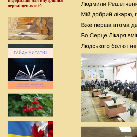
Інформація для внутрішньо
Людмили Решетченк
переміщених осіб
Мій добрий лікарю, 
Вже перша втома дес
Бо Серце Лікаря вмі
Людського болю і не