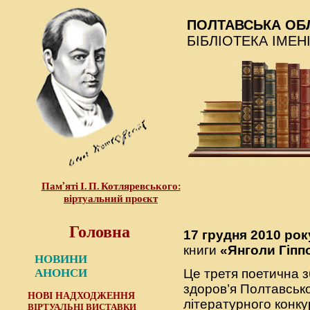
ПОЛТАВСЬКА ОБ
БІБЛІОТЕКА ІМЕН
Пам’яті І. П. Котляревського:
віртуальний проєкт
Головна
17 грудня 2010 рок
книги
«Янголи Гіппо
НОВИНИ
АНОНСИ
Це третя поетична з
здоров’я Полтавсько
НОВІ НАДХОДЖЕННЯ
літературного конк
ВІРТУАЛЬНІ ВИСТАВКИ