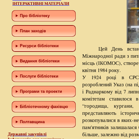
ІНТЕРАКТИВНІ МАТЕРІАЛИ
Про бібліотеку
План заходів
Ресурси бібліотеки
Цей День вста
Міжнародної ради з пит
Видання бібліотеки
місць (ІКОМОС), створе
квітня 1984 року.
У 1924 році в СРСР
Послуги бібліотеки
розроблений Указ (на п
і Раднаркому від 7 лип
Програми та проекти
комітетам ставилося 
“городища, кургани,
Бiблiотечному фахiвцю
представляють історич
розкопувалися в яких-н
Полтавщина
пам'ятників залишалася 
більше, залежно від розм
Державні закупівлі