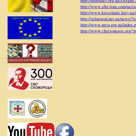
http://pamjatky.org.ua/Default
http://www.alta-tour.com/ua/si
http://www.kreschatic.kiev.u
http://uzhgorod.net.ua/news/?
http://www.nrcu.gov.ua/index.
http://www.chersonesos.org/?