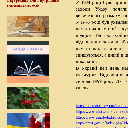
Інформація для внутрішньо
У 1934 році було прийн
переміщених осіб
заходи Указу почали
величезного розмаху гос
У 1976 році був ухвален
пам'ятників історії і к
працює. На сьогодніш
відповідних законів аб
пам'ятники, історичн
знищуються, а винні в ц
покарання.
В Україні цей день наз
культури». Відповідно 
серпня 1999 року № 10
квітня.
http://memorial.org.ua/docume
http://www.utr.tv/dates/?mo
http://www.umoloda.kiev.ua/re
http://nrcu.gov.ua/index.php?i