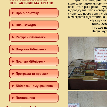
Для Полтави день 23 ве
ІНТЕРАКТИВНІ МАТЕРІАЛИ
календарі, адже ми святк
всіх, хто в різні роки її б
відроджував, хто сьогодні
Про бібліотеку
славу. До цього свята у ві
бібліографії підготовлена 
«Із сивини
вінок лег
План заходів
І гордо н
Пасує муд
Ресурси бібліотеки
Видання бібліотеки
Послуги бібліотеки
Програми та проекти
Бiблiотечному фахiвцю
Полтавщина