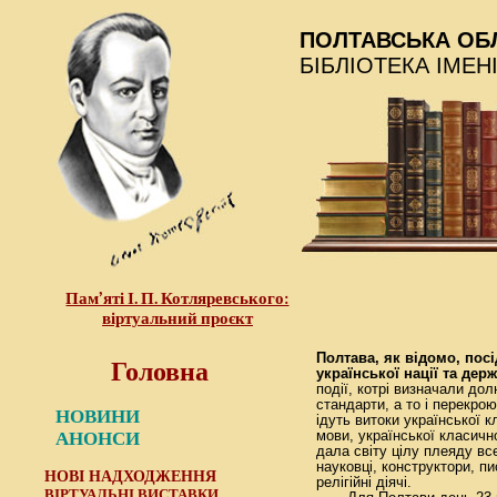
ПОЛТАВСЬКА ОБ
БІБЛІОТЕКА ІМЕН
Пам’яті І. П. Котляревського:
віртуальний проєкт
Головна
Полтава, як відомо, посі
української нації та дер
події, котрі визначали до
стандарти, а то і перекро
НОВИНИ
ідуть витоки української к
АНОНСИ
мови, української класичн
дала світу цілу плеяду вс
науковці, конструктори, пи
НОВІ НАДХОДЖЕННЯ
релігійні діячі.
ВІРТУАЛЬНІ ВИСТАВКИ