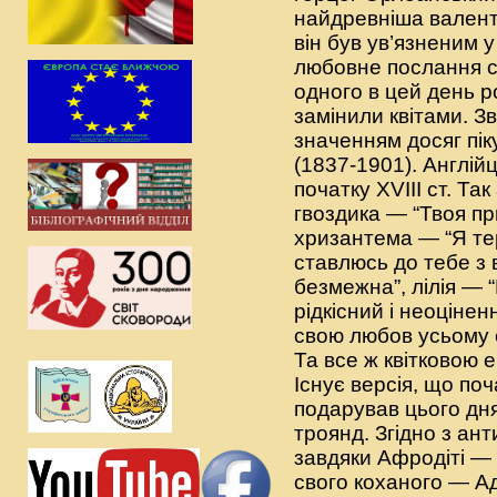
найдревніша валенти
він був ув’язненим 
любовне послання св
одного в цей день р
замінили квітами. З
значенням досяг пік
(1837-1901). Англій
початку ХVІІІ ст. Т
гвоздика — “Твоя п
хризантема — “Я тер
ставлюсь до тебе з 
безмежна”, лілія — 
рідкісний і неоціне
свою любов усьому с
Та все ж квітковою
Існує версія, що поч
подарував цього дня
троянд. Згідно з ан
завдяки Афродіті — 
свого коханого — А