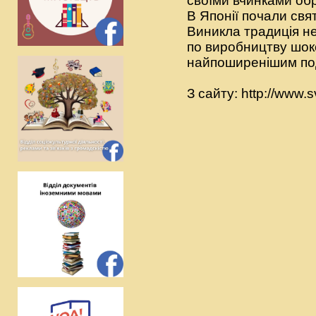
своїми вчинками об
В Японії почали свя
Виникла традиція не 
по виробництву шок
найпоширенішим под
З сайту: http://www.s