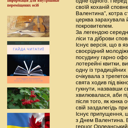
одне одного. Перед
Інформація для внутрішньо
переміщених осіб
своїй коханій сповне
Валентина”, котра с
церква зарахувала й
покровителем.
За легендою середнь
ліси та діброви сп
Існує версія, що в 
своєрідний молодіжн
посудину гарно офор
лотерейні квитки, в
одну із традиційних
очікувала з трепето
свята ходив під вікн
гукнути, назвавши с
хвилювалася, аби пі
після того, як юнка
свій заздалегідь пр
Існує припущення, щ
з Днем Валентина. 
герцог Орлеанський