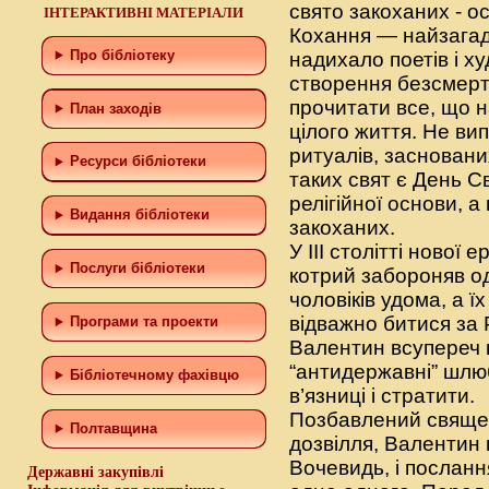
свято закоханих - о
ІНТЕРАКТИВНІ МАТЕРІАЛИ
Кохання — найзагадк
Про бібліотеку
надихало поетів і ху
створення безсмертн
прочитати все, що н
План заходів
цілого життя. Не вип
ритуалів, засновани
Ресурси бібліотеки
таких свят є День С
релігійної основи, а
Видання бібліотеки
закоханих.
У ІІІ столітті нової
Послуги бібліотеки
котрий забороняв о
чоловіків удома, а 
відважно битися за
Програми та проекти
Валентин всупереч 
“антидержавні” шлюб
Бiблiотечному фахiвцю
в’язниці і стратити.
Позбавлений священ
Полтавщина
дозвілля, Валентин 
Вочевидь, і посланн
Державні закупівлі