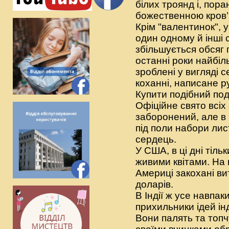
білих троянд і, пор
божественною кров’
Крім "валентинок", у
один одному й інші су
збільшується обсяг 
останні роки найбі
зроблені у вигляді с
коханні, написане р
Купити подібний под
Офіційне свято всіх 
заборонений, але в
під поли набори лис
сердець.
У США, в ці дні тіль
живими квітами. На
Америці закохані ви
доларів.
В Індії ж усе навпа
прихильники ідей ін
Вони палять та топчу