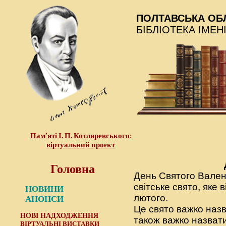
ПОЛТАВСЬКА ОБ
БІБЛІОТЕКА ІМЕН
Пам’яті І. П. Котляревського:
віртуальний проєкт
Головна
День Святого Вален
світське свято, яке 
НОВИНИ
лютого.
АНОНСИ
Це свято важко назв
НОВІ НАДХОДЖЕННЯ
також важко назват
ВІРТУАЛЬНІ ВИСТАВКИ