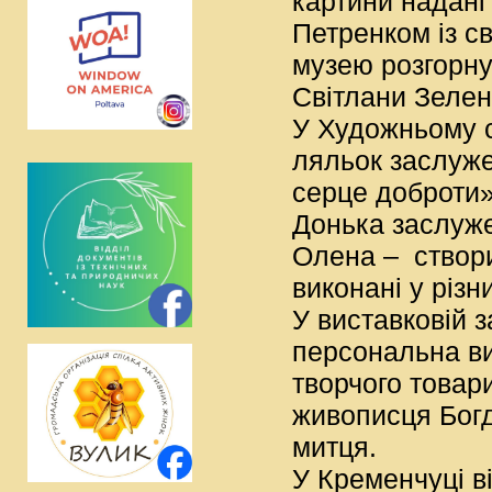
картини надані
Петренком із св
музею розгорну
Світлани Зелен
У Художньому с
ляльок заслуже
серце доброти»
Донька заслуже
Олена – створи
виконані у різн
У виставковій 
персональна ви
творчого товар
живописця Богд
митця.
У Кременчуці в