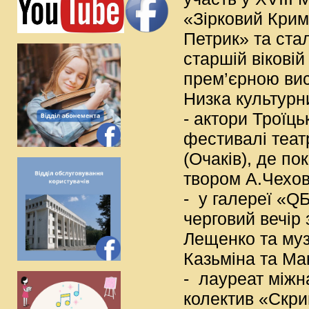
«Зірковий Крим
Петрик» та ста
старшій віковій
прем’єрною ви
Низка культурн
- актори Троїць
фестивалі теат
(Очаків), де п
твором А.Чехов
- у галереї «QБ
черговий вечір 
Лещенко та муз
Казьміна та Ма
- лауреат міжна
колектив «Скри