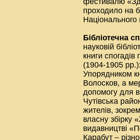
фестивалю «Здв
проходило на б
Національного 
Бібліотечна с
науковій бібліо
книги спогаді
(1904-1905 рр.
Упорядником кн
Волосков, а ме
допомогу для в
Чутівська райо
жителів, зокре
власну збірку 
видавництві «П
Карабут – різно