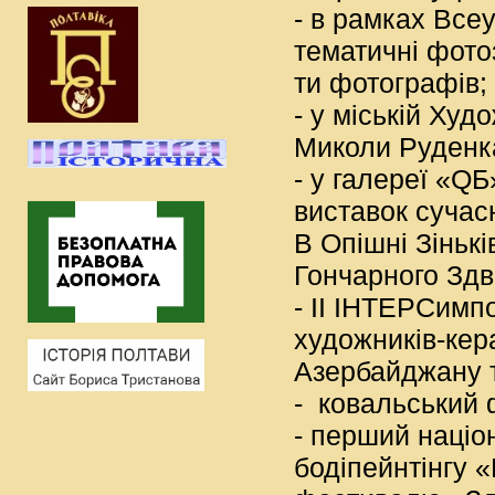
- в рамках Все
тематичні фото
ти фотографів;
- у міській Худ
Миколи Руденка
- у галереї «Q
виставок сучас
В Опішні Зінькі
Гончарного Здв
- ІІ ІНТЕРСимп
художників-керам
Азербайджану т
- ковальський
- перший націо
бодіпейнтінгу 