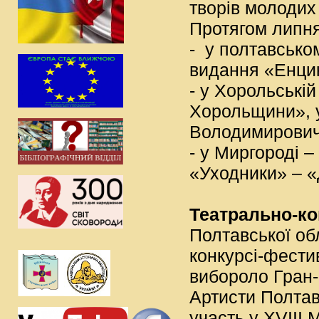
творів молодих 
Протягом липня
- у полтавсько
видання «Енцик
- у Хорольській
Хорольщини», 
Володимирович
- у Миргороді 
«Уходники» – «
Театрально-ко
Полтавської об
конкурсі-фести
вибороло Гран-
Артисти Полтав
участь у XVIII