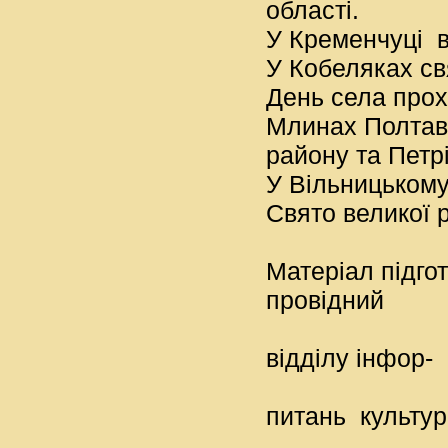
області.
У Кременчуці в
У Кобеляках св
День села прох
Млинах Полтав
району та Петрі
У Вільницькому
Свято великої 
Матеріал
провідни
бі
відділу інфор-
м
питань культур
та