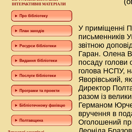
(о
ІНТЕРАКТИВНІ МАТЕРІАЛИ
Про бібліотеку
У приміщенні П
План заходів
письменників Ук
звітною допові
Ресурси бібліотеки
Гаран. Олена В
посаду голови о
Видання бібліотеки
голова НСПУ, н
Послуги бібліотеки
Яворівський, як
Директор Полта
Програми та проекти
разом із велик
Германом Юрчен
Бiблiотечному фахiвцю
вручення в под
Оголошений при
Полтавщина
Леоніда Бразов