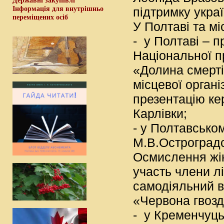
Державні закупівлі
Інформація для внутрішньо
підтримку украї
переміщених осіб
У Полтаві та мі
- у Полтаві – 
Національної п
«Долина смерті
місцевої органі
презентацію кер
Карлівки;
- у Полтавськом
М.В.Остроградс
Осмислення жін
участь члени л
самодіяльний в
«Червона гвозд
- у Кременчуць