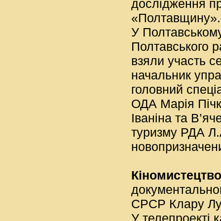
дослідження пр
«Полтавщину».
У Полтавському
Полтавського р
взяли участь с
начальник упра
головний спеці
ОДА Марія Пічк
Іваніна та В’яч
туризму РДА Л.
новопризначени
Кіномистецтв
документальног
СРСР Клару Лу
У телепроекті 