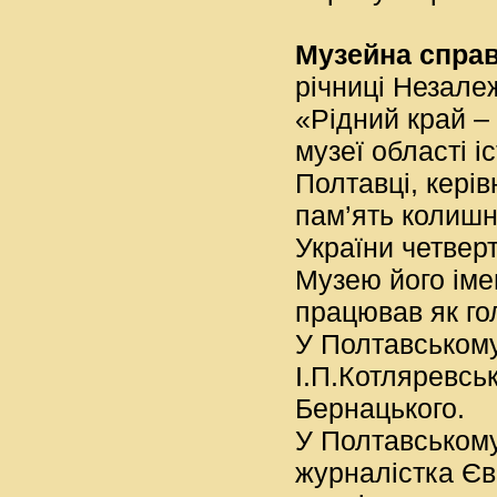
Музейна спра
річниці Незале
«Рідний край – 
музеї області і
Полтавці, кері
пам’ять колишн
України четверт
Музею його імен
працював як го
У Полтавському
І.П.Котляревсь
Бернацького.
У Полтавському
журналістка Єв