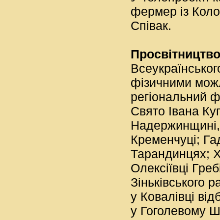
фермер із Коло
Співак.
Просвітництво
Всеукраїнськог
фізичними мож
регіональний ф
Свято Івана Ку
Надержинщині, 
Кременчуці; Гад
Тарандинцях; Х
Олексіївці Гре
Зіньківського р
у Ковалівці ві
у Гоголевому Ш