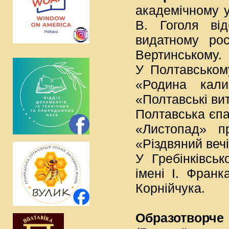
академічному у
В. Гоголя від
видатному рос
Вертинському.
У Полтавськом
«Родина кали
«Полтавські ви
Полтавська єпа
«Листопад» п
«Різдвяний вечі
У Гребінківсь
імені І. Франк
Корнійчука.
Образотворче