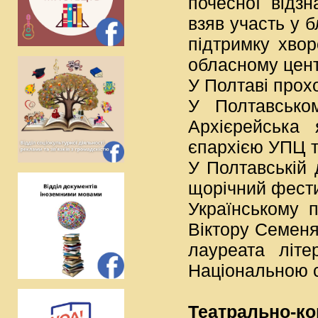
почесної відз
взяв участь у б
підтримку хвор
обласному цент
У Полтаві прох
У Полтавсько
Архієрейська 
єпархією УПЦ т
У Полтавській 
щорічний фести
Українському п
Віктору Семеня
лауреата літе
Національною с
Театрально-к