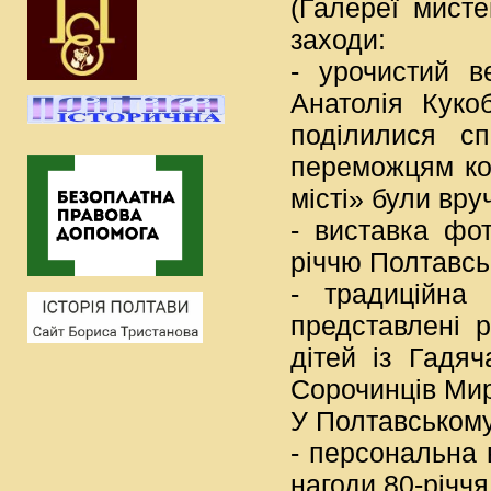
(Галереї мисте
заходи:
- урочистий в
Анатолія Куко
поділилися с
переможцям ко
місті» були вру
- виставка фот
річчю Полтавсь
- традиційна
представлені р
дітей із Гадяч
Сорочинців Мир
У Полтавському
- персональна 
нагоди 80-річчя