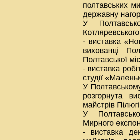
полтавських ми
державну наго
У Полтавсько
Котляревського
- виставка «Но
вихованці Пол
Полтавської мі
- виставка роб
студії «Малень
У Полтавському
розгорнута ви
майстрів Пілюгі
У Полтавсько
Мирного експо
- виставка де