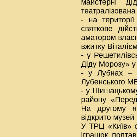
майстерні Ді
театралізована
- на територі
святкове дійс
аматором власн
вжитку Віталіє
- у Решетилівс
Діду Морозу» у 
- у Лубнах – 
Лубенського М
- у Шишацькому
району «Передр
На другому яр
відкрито музей
У ТРЦ «Київ» о
іграшок полтав