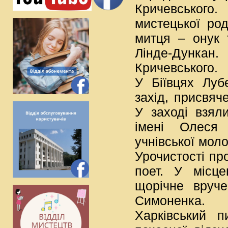
Кричевського
мистецької ро
митця – онук 
Лінде-Дункан
Кричевського.
У Біївцях Луб
захід, присвяч
У заході взяли
імені Олеся 
учнівської моло
Урочистості пр
поет. У місц
щорічне вруче
Симоненка.
Харківський п