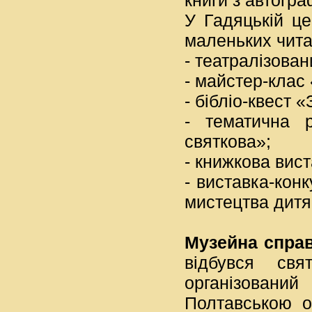
книги з автогра
У Гадяцькій це
маленьких чита
- театралізова
- майстер-клас
- бібліо-квест 
- тематична 
святкова»;
- книжкова вист
- виставка-кон
мистецтва дитя
Музейна спра
відбувся свя
організовани
Полтавською о