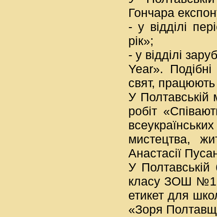
Гончара експону
- у відділі пе
рік»;
- у відділі зар
Year». Подібні
свят, працюють 
У Полтавській м
робіт «Співают
всеукраїнськи
мистецтва, жи
Анастасії Пусан
У Полтавській 
класу ЗОШ №10
етикет для шко
«Зоря Полтавщ