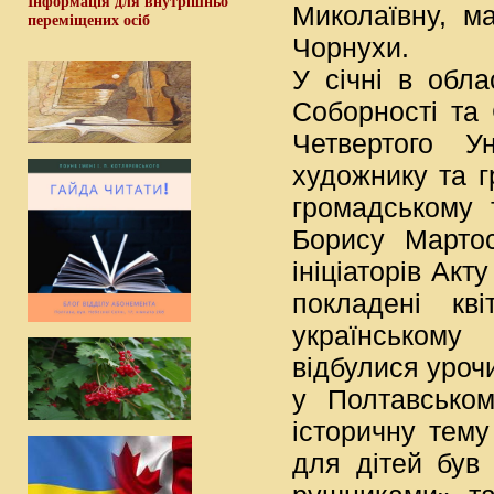
Інформація для внутрішньо
Миколаївну, м
переміщених осіб
Чорнухи.
У січні в обла
Соборності та 
Четвертого У
художнику та г
громадському 
Борису Марто
ініціаторів Акт
покладені кв
українському 
відбулися уроч
у Полтавськом
історичну тему
для дітей був