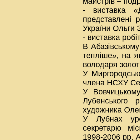
майстрів – под
- виставка «
представлені 
України Ольги 
- виставка робі
В Абазівському
тепліше», на я
володаря золо
У Миргородсько
члена НСХУ Се
У Вовчицькому
Лубенського 
художника Олек
У Лубнах уро
секретарю міс
1998-2006 рр. 