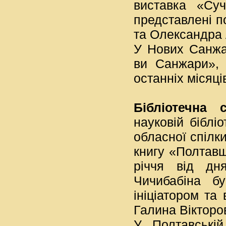
виставка «Суч
представлені п
та Олександра 
У Нових Санжа
ви Санжари», 
останніх місяці
Бібліотечна 
науковій бібліо
обласної спілк
книгу «Полтавщ
річчя від дн
Чичибабіна б
ініціатором та
Галина Вікторо
У Полтавській