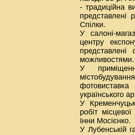
- традиційна в
представлені 
Спілки.
У салоні-мага
центру експон
представлені
можливостями.
У приміщенн
містобудуванн
фотовиставка 
українського ар
У Кременчуцьк
робіт місцево
Інни Мосієнко.
У Лубенській г