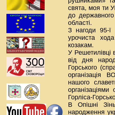
рушниками» та
свята, моя ти У
до державного
області.
З нагоди 95-ї 
урочиста хода
козакам.
У Решетилівці 
від дня народ
Горського (спр
організація 
нашого славет
організаціями
Горліса-Горсько
В Опішні Зінь
народження укр