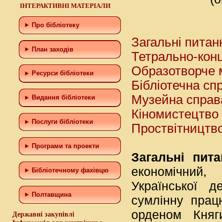
ІНТЕРАКТИВНІ МАТЕРІАЛИ
Про бібліотеку
Загальні питан
План заходів
Тетрально-кон
Образотворче 
Ресурси бібліотеки
Бібліотечна сп
Музейна справ
Видання бібліотеки
Кіномистецтво
Послуги бібліотеки
Проствітництво
Програми та проекти
Загальні пита
економічний, 
Бiблiотечному фахiвцю
Української д
Полтавщина
сумлінну прац
орденом Княг
Державні закупівлі