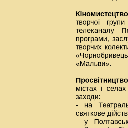
Кіномистецтво
творчої групи
телеканалу П
програми, засл
творчих колект
«Чорнобривец
«Мальви».
Просвітництво
містах і селах
заходи:
- на Театрал
святкове дійств
- у Полтавсь