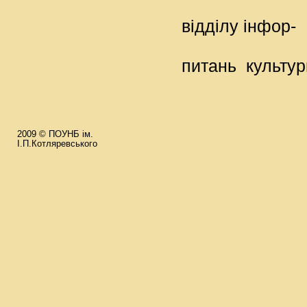
бі
відділу інфор-
м
питань культур
та
2009 © ПОУНБ ім.
І.П.Котляревського