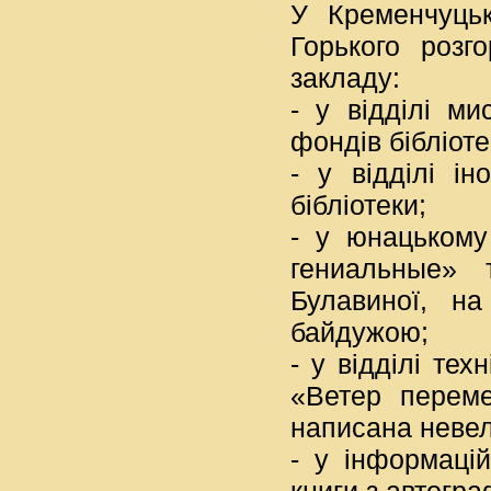
У Кременчуцьк
Горького розг
закладу:
- у відділі м
фондів бібліоте
- у відділі ін
бібліотеки;
- у юнацькому 
гениальные» 
Булавиної, н
байдужою;
- у відділі тех
«Ветер переме
написана невели
- у інформацій