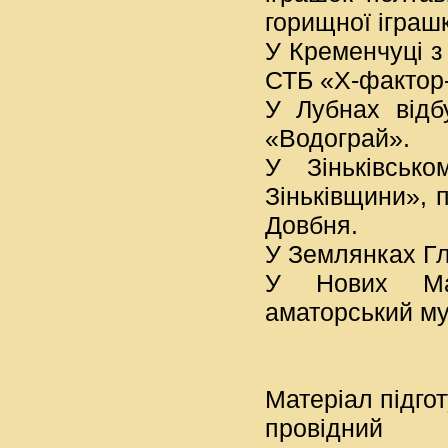
горищної іграш
У Кременчуці з
СТБ «Х-фактор-
У Лубнах відб
«Водограй».
У Зіньківськ
Зіньківщини», 
Довбня.
У Землянках Гл
У Нових Мар
аматорський муз
Матеріал
провідни