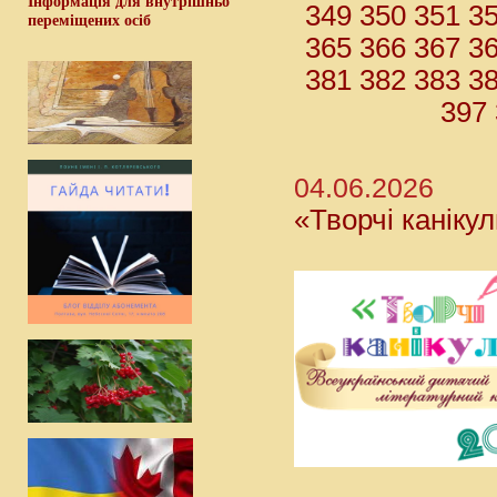
Інформація для внутрішньо
349
350
351
3
переміщених осіб
365
366
367
3
381
382
383
3
397
04.06.2026
«Творчі каніку