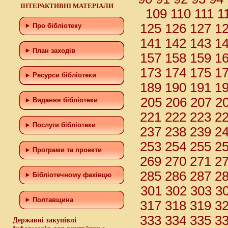
ІНТЕРАКТИВНІ МАТЕРІАЛИ
109
110
111
1
125
126
127
1
Про бібліотеку
141
142
143
1
План заходів
157
158
159
1
173
174
175
1
Ресурси бібліотеки
189
190
191
1
205
206
207
2
Видання бібліотеки
221
222
223
2
Послуги бібліотеки
237
238
239
2
253
254
255
2
Програми та проекти
269
270
271
2
285
286
287
2
Бiблiотечному фахiвцю
301
302
303
3
Полтавщина
317
318
319
3
333
334
335
3
Державні закупівлі