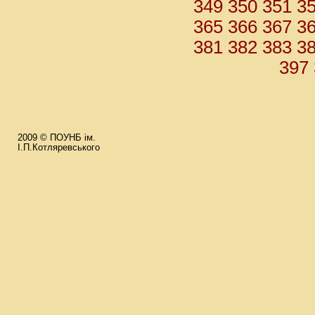
349
350
351
3
365
366
367
3
381
382
383
3
397
2009 © ПОУНБ ім.
І.П.Котляревського