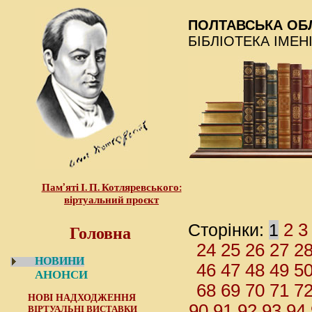
ПОЛТАВСЬКА ОБ
БІБЛІОТЕКА ІМЕН
Пам’яті І. П. Котляревського:
віртуальний проєкт
Головна
Сторінки:
1
2
3
24
25
26
27
2
НОВИНИ
46
47
48
49
5
АНОНСИ
68
69
70
71
7
НОВІ НАДХОДЖЕННЯ
90
91
92
93
94
ВІРТУАЛЬНІ ВИСТАВКИ