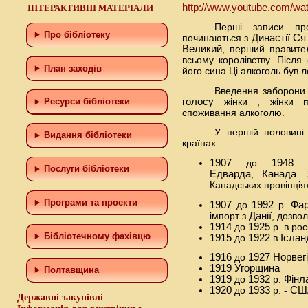
http://www.youtube.com/wa
ІНТЕРАКТИВНІ МАТЕРІАЛИ
Перші записи про
Про бібліотеку
починаються з
Династії Ся
Великий
, перший правит
всьому королівству. Після
План заходів
його сина Ці алкоголь був 
Введення заборони 
голосу
жінки , жінки пі
Ресурси бібліотеки
споживання алкоголю.
У першій половині 
Видання бібліотеки
країнах:
1907
до
1948
р
Послуги бібліотеки
Едварда
,
Канада
. 
Канадських провінція
Програми та проекти
1907
до
1992
р.
Фар
імпорт з
Данії
, дозво
1914
до
1925
р. в рос
Бiблiотечному фахiвцю
1915
до
1922
в
Ісланд
1916
до
1927
Норвег
1919
Угорщина
Полтавщина
1919
до
1932
р.
Фінл
1920
до
1933
р. -
СШ
Державні закупівлі