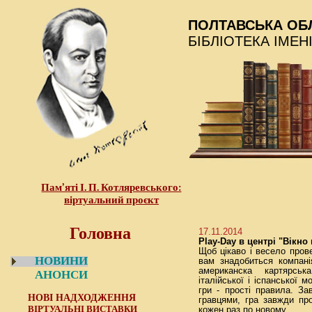
ПОЛТАВСЬКА ОБ
БІБЛІОТЕКА ІМЕН
Пам’яті І. П. Котляревського:
віртуальний проєкт
Головна
17.11.2014
Play-Day в центрі "Вікно
Щоб цікаво і весело прове
НОВИНИ
вам знадобиться компані
американска картярсь
АНОНСИ
італійської і іспанської 
гри - прості правила. З
НОВІ НАДХОДЖЕННЯ
гравцями, гра завжди пр
ВІРТУАЛЬНІ ВИСТАВКИ
кожен раз по новому.