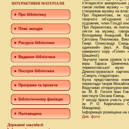
ІНТЕРАКТИВНІ МАТЕРІАЛИ
п’ятидесяти акварельних 
також любив музику — гра
створював музику на власн
Про бібліотеку
Про Лермонтова, як худ
творчого об’єднання «
художник, член Гільдії кі
Про Лермонтова, як поета 
План заходів
лягли на музику, говори
Володимир Анацький, Ва
Світлана Пчелякова. Вик
Ресурси бібліотеки
Гмирі Олександр Сниць
одинокий» (муз. А. Ва
камерного хору «Гілея» 
Шашиної).
Видання бібліотеки
Звучали також уривок із
вірш Тараса Шевченк
лермонтовської музи
Послуги бібліотеки
Демонструвалася карти
«Смерть гладіатора».
Була представлена книж
переклади творів Михайла
Програми та проекти
Ведучими літературно-ми
ім. М. В. Гоголя Іван Гов
мистецтв Оксана Ємець.
Бiблiотечному фахiвцю
У заході брала участь у
ім. Р. О. Кириченко» 
Макарова).
Інформація розміщена на 
Полтавщина
Див. фото
Державні закупівлі