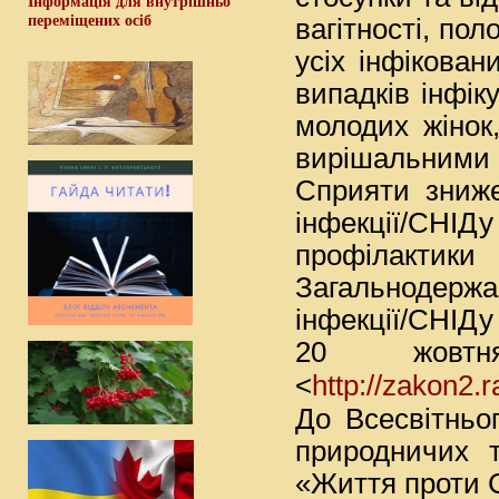
Інформація для внутрішньо
переміщених осіб
вагітності, пол
усіх інфікован
випадків інфі
молодих жінок
вирішальними
Сприяти зниже
інфекції/СНІ
профілактик
Загальнодерж
інфекції/СНІДу
20 жов
http://zakon2.
<
До Всесвітньо
природничих 
«Життя проти 