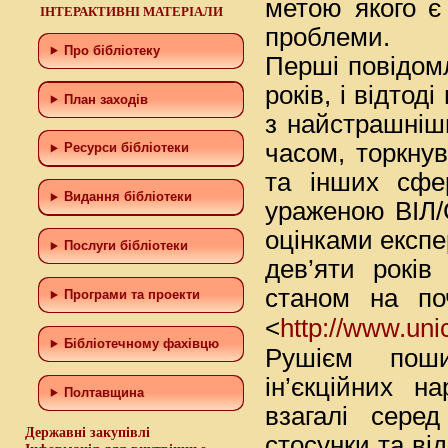
метою якого є
ІНТЕРАКТИВНІ МАТЕРІАЛИ
проблеми.
Про бібліотеку
Перші повідом
років, і відтод
План заходів
з найстрашніш
часом, торкнув
Ресурси бібліотеки
та інших сфе
Видання бібліотеки
ураженою ВІЛ/
оцінками експе
Послуги бібліотеки
дев’яти років
станом на по
Програми та проекти
http://www.uni
<
Бiблiотечному фахiвцю
Рушієм поши
ін’єкційних н
Полтавщина
взагалі сере
Державні закупівлі
стосунки та ві