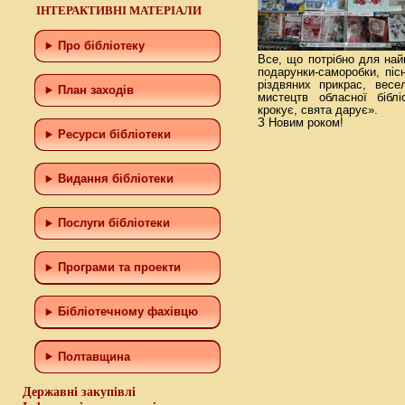
ІНТЕРАКТИВНІ МАТЕРІАЛИ
Про бібліотеку
Все, що потрібно для най
подарунки-саморобки, пісн
різдвяних прикрас, весе
План заходів
мистецтв обласної бібл
крокує, свята дарує».
З Новим роком!
Ресурси бібліотеки
Видання бібліотеки
Послуги бібліотеки
Програми та проекти
Бiблiотечному фахiвцю
Полтавщина
Державні закупівлі