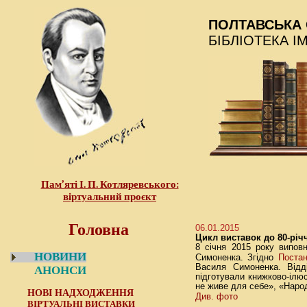
ПОЛТАВСЬКА 
БІБЛІОТЕКА І
Пам’яті І. П. Котляревського:
віртуальний проєкт
Головна
06.01.2015
Цикл виставок до 80-рі
8 січня 2015 року випов
НОВИНИ
Постан
Симоненка. Згідно
Василя Симоненка. Відді
АНОНСИ
підготували книжково-ілю
не живе для себе», «Народ
НОВІ НАДХОДЖЕННЯ
Див. фото
ВІРТУАЛЬНІ ВИСТАВКИ