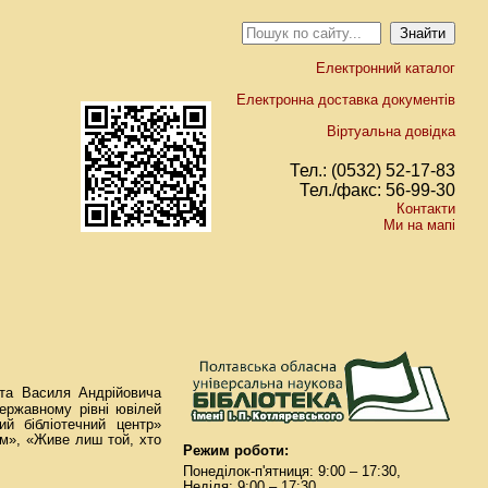
Електронний каталог
Електронна доставка документів
Віртуальна довідка
Тел.: (0532) 52-17-83
Тел./факс: 56-99-30
Контакти
Ми на мапі
ста Василя Андрійовича
ержавному рівні ювілей
ий бібліотечний центр»
ом», «Живе лиш той, хто
Режим роботи:
Понеділок-п'ятниця: 9:00 – 17:30,
Неділя: 9:00 – 17:30.