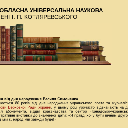
ОБЛАСНА УНІВЕРСАЛЬНА НАУКОВА
МЕНІ І. П. КОТЛЯРЕВСЬКОГО
ччя від дня народження Василя Симоненка
нюється 80 років від дня народження українського поета та журналі
ови Верховної Ради України
, у цьому році урочисто відзначають на д
л абонемента, відділ краєзнавства та сектор «Канадсько-українськ
стративні виставки до знаменної дати: «Я правді хочу бути вічним друг
 мій є, народ мій завжди буде!»