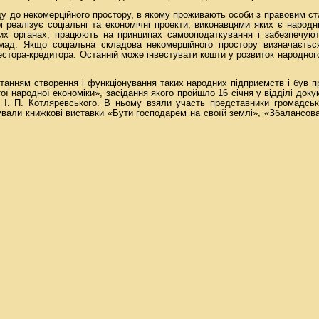
ду до некомерційного простору, в якому проживають особи з правовим 
і реалізує соціальні та економічні проекти, виконавцями яких є народн
их органах, працюють на принципах самооподаткування і забезпечуют
омад. Якщо соціальна складова некомерційного простору визначаєть
естора-кредитора. Останній може інвестувати кошти у розвиток народног
итанням створення і функціонування таких народних підприємств і був п
ої народної економіки», засідання якого пройшло 16 січня у відділі доку
І. П. Котляревського. В ньому взяли участь представники громадськи
ували книжкові виставки «Бути господарем на своїй землі», «Збалансов