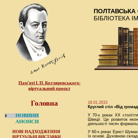
ПОЛТАВСЬКА 
БІБЛІОТЕКА І
Пам’яті І. П. Котляревського:
віртуальний проєкт
Головна
18.01.2015
Круглий стіл «Від грома
НОВИНИ
У 70-х роках ХХ століття
Швеції. Це розвиток екон
АНОНСИ
діяльності тисяч формаль
НОВІ НАДХОДЖЕННЯ
У 60-х роках Ернст Шумах
їх основі. Духовною склад
ВІРТУАЛЬНІ ВИСТАВКИ