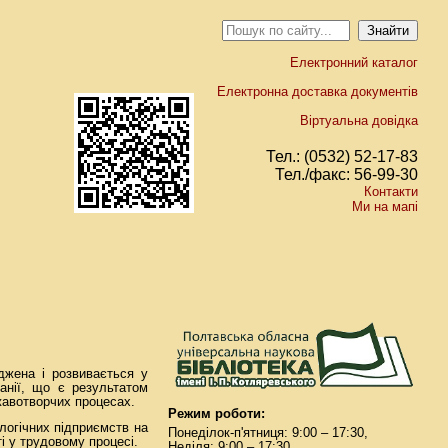
Електронний каталог
Електронна доставка документів
Віртуальна довідка
Тел.: (0532) 52-17-83
Тел./факс: 56-99-30
Контакти
Ми на мапі
джена і розвивається у
манії, що є результатом
жавотворчих процесах.
Режим роботи:
логічних підприємств на
Понеділок-п'ятниця: 9:00 – 17:30,
і у трудовому процесі.
Неділя: 9:00 – 17:30.