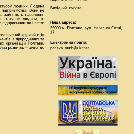
статусом людини. Людина
Вихідний: субота
і підприємства. Вони не
ь зайнятість населення
ся статусом людини, то
Наша адреса:
о підприємництва і взяти
36000 м. Полтава, вул. Небесної Сотні,
17
рисвячений круглий стіл
ментів із природничих та
Електронна пошта:
х організацій Полтави.
аний розвиток – шлях до
poltava_ounb@ukr.net