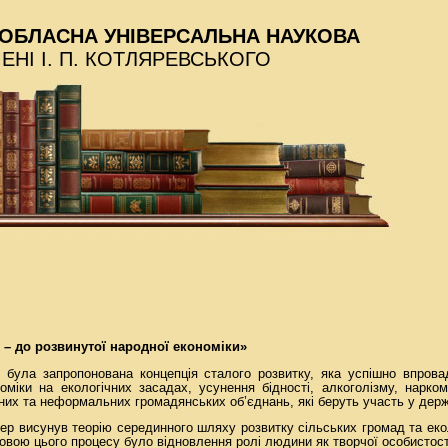
ОБЛАСНА УНІВЕРСАЛЬНА НАУКОВА
МЕНІ І. П. КОТЛЯРЕВСЬКОГО
д – до розвинутої народної економіки»
 була запропонована концепція сталого розвитку, яка успішно впрова
оміки на екологічних засадах, усунення бідності, алкоголізму, нарко
них та неформальних громадянських об’єднань, які беруть участь у дер
ер висунув теорію серединного шляху розвитку сільських громад та еко
овою цього процесу було відновлення ролі людини як творчої особистост