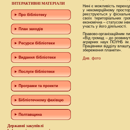
ІНТЕРАКТИВНІ МАТЕРІАЛИ
Нині є можливість перехо
у некомерційному простор
реєструються у фіскальн
Про бібліотеку
своїх територіальних гр
економічна – статусом інв
участь у його діяльності.
План заходів
Правово-організаційним п
«Від громад – до розвинут
аграрних наук ПОУНБ ім. 
Ресурси бібліотеки
Працівники відділу влашт
збереження планети».
Видання бібліотеки
Див. фото
Послуги бібліотеки
Програми та проекти
Бiблiотечному фахiвцю
Полтавщина
Державні закупівлі