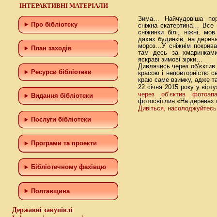
ІНТЕРАКТИВНІ МАТЕРІАЛИ
Зима… Найчудовіша пор
Про бібліотеку
сніжна скатертина… Все 
сніжинки білі, ніжні, мов
дахах будинків, на дерева
мороз…У сніжнім покрива
План заходів
там десь за хмаринкам
яскраві зимові зірки…
Дивлячись через об’єктив
Ресурси бібліотеки
красою і неповторністю с
краю саме взимку, адже т
22 січня 2015 року у вірт
через об’єктив фотоапа
Видання бібліотеки
фотосвітлин «На деревах 
Дивіться, насолоджуйтесь
Послуги бібліотеки
Програми та проекти
Бiблiотечному фахiвцю
Полтавщина
Державні закупівлі