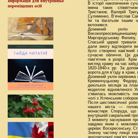
Інформація для внутрішньо
В історії накопичення суч
переміщених осіб
імена таких співвітчи
Тристанов, Валерій Трег
Сулименко, В’ячеслав Са
Їм та багатьом іншим н
вклонився.
Доземний уклін 
Високопреосвященнішо
Миргородському Филипу, 
Спаській церкві тривали 
дали змогу відтворити ви
було створено кам’яний 
сучасне обличчя. Це да
пам’ятник в розрізі. Крі
вигляд храму на час забуд
1820-1840-х рр. За допо
ворота для в’їзду в храм, 
Доземний уклін керівника
Кременчуцькому Федору
декількох місяців за пл
моделлю відновленого Ус
з’явилась можливість по
чолі з Успенським собором
Після шестимісячної робо
нашого міста — головн
монастиря. Споруда, що з
внутрішній сакральний про
З моменту заснування про
завдяки яким є можливіс
церкви: Воскресенську, Ст
Значну частину лекції ке
архітектурної пам’яті перш