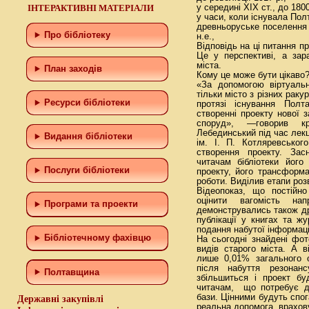
ІНТЕРАКТИВНІ МАТЕРІАЛИ
у середині ХІХ ст., до 1800
у часи, коли існувала Пол
древньоруське поселення
Про бібліотеку
н.е.,
Відповідь на ці питання п
Це у перспективі, а зар
міста.
План заходів
Кому це може бути цікаво
«За допомогою віртуаль
тільки місто з різних раку
Ресурси бібліотеки
протязі існування Пол
створенні проекту нової з
споруд», —говорив к
Лебединський під час лекц
Видання бібліотеки
ім. І. П. Котляревськог
створення проекту. Зас
читачам бібліотеки його
Послуги бібліотеки
проекту, його трансформ
роботи. Виділив етапи роз
Відеопоказ, що постійн
оцінити вагомість на
Програми та проекти
демонструвались також др
публікації у книгах та 
подання набутої інформаці
Бiблiотечному фахiвцю
На сьогодні знайдені фо
видів старого міста. А 
лише 0,01% загального 
після набуття резонанс
Полтавщина
збільшиться і проект бу
читачам, що потребує до
бази. Цінними будуть спог
Державні закупівлі
реальна допомога, врахов