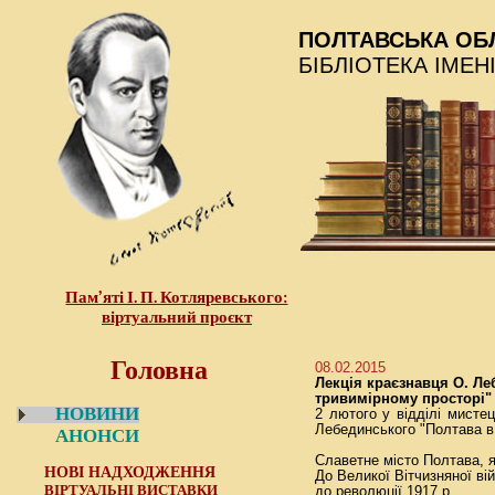
ПОЛТАВСЬКА ОБ
БІБЛІОТЕКА ІМЕН
Пам’яті І. П. Котляревського:
віртуальний проєкт
Головна
08.02.2015
Лекція краєзнавця О. Ле
тривимірному просторі"
НОВИНИ
2 лютого у відділі мисте
Лебединського "Полтава в
АНОНСИ
Славетне місто Полтава, 
НОВІ НАДХОДЖЕННЯ
До Великої Вітчизняної вій
ВІРТУАЛЬНІ ВИСТАВКИ
до революції 1917 р.,