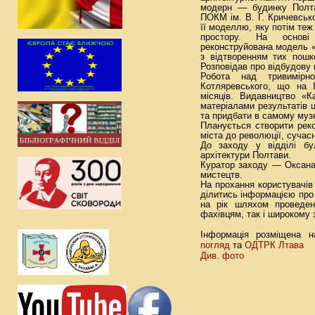
модерн — будинку Полтав
ПОКМ ім. В. Г. Кричевськ
її моделлю, яку потім теж
простору. На основі
реконструйована модель «
з відтворенням тих пош
Розповідав про відбудову
Робота над тривимірн
Котляревського, що на І
місяців. Видавництво «К
матеріалами результатів 
та придбати в самому муз
Планується створити реко
міста до революції, сучас
До заходу у відділі бу
архітектури Полтави.
Куратор заходу — Оксана 
мистецтв.
На прохання користувачів
ділитись інформацією про
на рік шляхом проведен
фахівцям, так і широкому 
Інформація розміщена 
погляд
ОДТРК Лтава
та
Див. фото