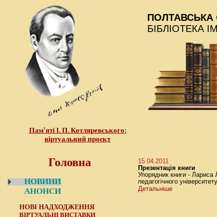
ПОЛТАВСЬКА 
БІБЛІОТЕКА І
Пам’яті І. П. Котляревського:
віртуальний проєкт
Головна
15.04.2011
Презентація книги
Упорядник книги - Лариса 
НОВИНИ
педагогічного університету
Детальніше
АНОНСИ
НОВІ НАДХОДЖЕННЯ
ВІРТУАЛЬНІ ВИСТАВКИ