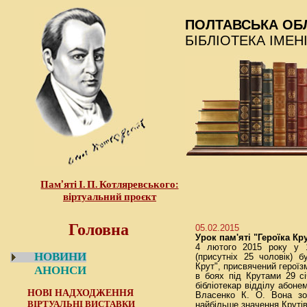
ПОЛТАВСЬКА ОБ
БІБЛІОТЕКА ІМЕН
Пам’яті І. П. Котляревського:
віртуальний проєкт
Головна
05.02.2015
Урок пам'яті "Героїка Кр
4 лютого 2015 року у 1
НОВИНИ
(присутніх 25 чоловік) б
Крут", присвячений героїз
АНОНСИ
в боях під Крутами 29 с
бібліотекар відділу абоне
НОВІ НАДХОДЖЕННЯ
Власенко К. О. Вона зо
ВІРТУАЛЬНІ ВИСТАВКИ
найбільше значення Крутів