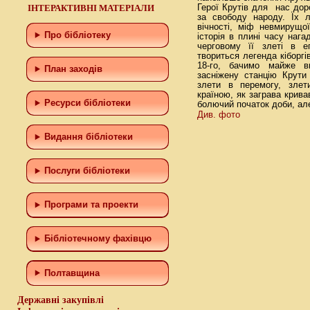
ІНТЕРАКТИВНІ МАТЕРІАЛИ
Герої Крутів для нас доро
за свободу народу. Їх 
вічності, міф невмирущої
Про бібліотеку
історія в плині часу нага
черговому її злеті в еп
твориться легенда кіборгі
18-го, бачимо майже в
План заходів
засніжену станцію Крути 
злети в перемогу, злет
країною, як заграва крива
Ресурси бібліотеки
болючий початок доби, але 
Див. фото
Видання бібліотеки
Послуги бібліотеки
Програми та проекти
Бiблiотечному фахiвцю
Полтавщина
Державні закупівлі