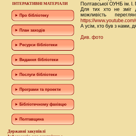
ІНТЕРАКТИВНІ МАТЕРІАЛИ
Полтавської ОУНБ ім. І. 
Для тих хто не зміг 
можливість перегл
Про бібліотеку
https://www.youtube.co
А усім, хто був з нами, 
План заходів
Див. фото
Ресурси бібліотеки
Видання бібліотеки
Послуги бібліотеки
Програми та проекти
Бiблiотечному фахiвцю
Полтавщина
Державні закупівлі