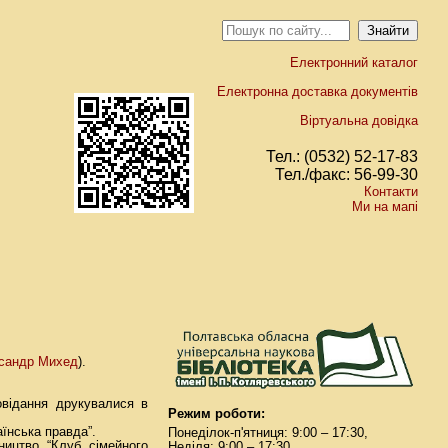
Електронний каталог
Електронна доставка документів
Віртуальна довідка
Тел.: (0532) 52-17-83
Тел./факс: 56-99-30
Контакти
Ми на мапі
сандр Михед
).
овідання друкувалися в
Режим роботи:
їнська правда”.
Понеділок-п'ятниця: 9:00 – 17:30,
вництво “Клуб сімейного
Неділя: 9:00 – 17:30.