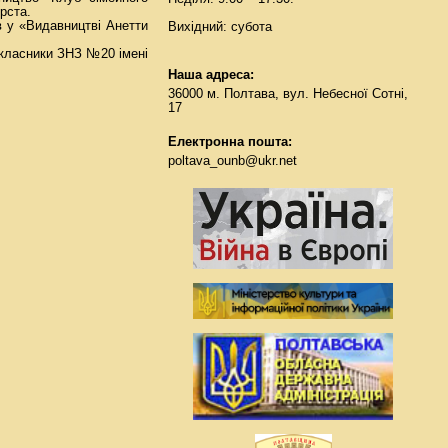
рста.
в у «Видавництві Анетти
Вихідний: субота
окласники ЗНЗ №20 імені
Наша адреса:
36000 м. Полтава, вул. Небесної Сотні,
17
Електронна пошта:
poltava_ounb@ukr.net