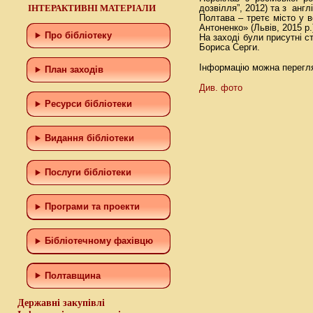
ІНТЕРАКТИВНІ МАТЕРІАЛИ
дозвілля”, 2012) та з анг
Полтава – третє місто у 
Антоненко» (Львів, 2015 р.
Про бібліотеку
На заході були присутні 
Бориса Серги.
Інформацію можна перегл
План заходів
Див. фото
Ресурси бібліотеки
Видання бібліотеки
Послуги бібліотеки
Програми та проекти
Бiблiотечному фахiвцю
Полтавщина
Державні закупівлі