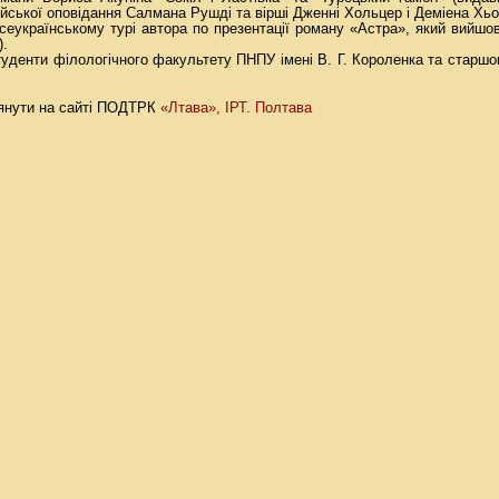
лійської оповідання Салмана Рушді та вірші Дженні Хольцер і Деміена Хьо
всеукраїнському турі автора по презентації роману «Астра», який вийшо
).
студенти філологічного факультету ПНПУ імені В. Г. Короленка та старш
«Лтава»,
ІРТ. Полтава
янути на сайті ПОДТРК