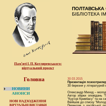
ПОЛТАВСЬКА 
БІБЛІОТЕКА І
Пам’яті І. П. Котляревського:
віртуальний проєкт
Головна
30.03.2015
Презентація психотрилер
30 березня у літературній
НОВИНИ
Олександр Михед – молоди
АНОНСИ
Автор збірки оповідань 
“Кур’єрі Кривбасу” та на с
НОВІ НАДХОДЖЕННЯ
Ввійшов до списку “Молоді
ВІРТУАЛЬНІ ВИСТАВКИ
Переклав з російської ро