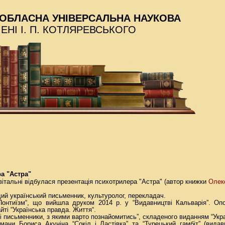
ОБЛАСНА УНІВЕРСАЛЬНА НАУКОВА
МЕНІ І. П. КОТЛЯРЕВСЬКОГО
а "Астра"
Олек
 вітальні відбулася презентація психотрилера "Астра" (автор книжки
й український письменник, культуролог, перекладач.
“Понтиїзм“, що вийшла друком 2014 р. у “Видавництві Кальварія”. Оп
айті “Українська правда. Життя“.
 письменники, з якими варто познайомитись”, складеного виданням “Укра
мани Бориса Акуніна “Сокіл і Ластівка” та “Турецький гамбіт” (вида