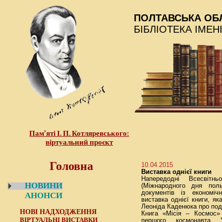
ПОЛТАВСЬКА ОБ
БІБЛІОТЕКА ІМЕН
Пам’яті І. П. Котляревського:
віртуальний проєкт
Головна
10.04.2015
Виставка однієї книги
Напередодні Всесвітнь
НОВИНИ
(Міжнародного дня пол
документів із економіч
АНОНСИ
виставка однієї книги, як
Леоніда Каденюка про подо
НОВІ НАДХОДЖЕННЯ
Книга «Місія – Космос»
ВІРТУАЛЬНІ ВИСТАВКИ
першого космонавта У