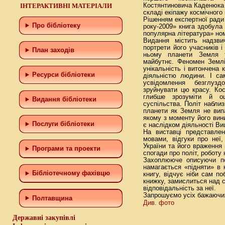
ІНТЕРАКТИВНІ МАТЕРІАЛИ
Костянтиновича Каденюка п
складі екіпажу космічного
Рішенням експертної ради
Про бібліотеку
року-2009» книга здобула 
популярна література» ном
Видання містить надзвич
портрети його учасників і
План заходів
ньому планети Земля т
майбутнє. Феномен Землі 
унікальність і витончена 
Ресурси бібліотеки
діяльністю людини. І са
усвідомлення безглуз
зруйнувати цю красу. Ко
глибше зрозуміти й оц
Видання бібліотеки
суспільства. Політ наблиз
планети як Земля не випа
якому з моменту його вин
Послуги бібліотеки
є наслідком діяльності Ви
На виставці представлен
мовами, відгуки про неї
України та його враження 
Програми та проекти
спогади про політ, роботу 
Захоплююче описуючи по
намагається «підняти» в 
Бiблiотечному фахiвцю
книгу, відчує ніби сам по
книжку, замислиться над с
відповідальність за неї.
Запрошуємо усіх бажаючих
Полтавщина
Див. фото
Державні закупівлі