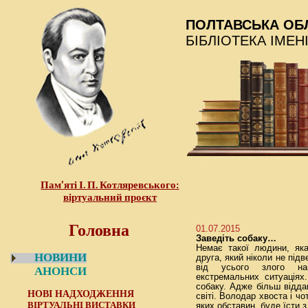
ПОЛТАВСЬКА ОБ
БІБЛІОТЕКА ІМЕН
Пам’яті І. П. Котляревського:
віртуальний проєкт
Головна
01.07.2015
Заведіть собаку…
Немає такої людини, яка
НОВИНИ
друга, який ніколи не під
від усього злого на
АНОНСИ
екстремальних ситуаціях
собаку. Адже більш віддан
НОВІ НАДХОДЖЕННЯ
світі. Володар хвоста і ч
ВІРТУАЛЬНІ ВИСТАВКИ
яких обставин, буде їсти з