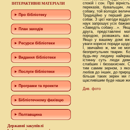
ІНТЕРАКТИВНІ МАТЕРІАЛИ
спокій і сон. Про вірніст
переказів, бувальщин, л
собаку, той володіє велич
Про бібліотеку
Традиційно у перший ден
собак. З цієї нагоди відді
наук запрошує усіх бажаю
«Заведіть собаку…». Якщо
План заходів
друга, представлені ма
породою, розважать вас 
Якщо у вашому домі вже
Ресурси бібліотеки
уваги корисні поради щодо
І, звичайно ж, ми не мо
безпритульних тварин. К
будь-яку людину найкращ
Видання бібліотеки
істинну суть люди дем
слабших і беззахисних. 
тим самим зерном, з яко
Послуги бібліотеки
любов до інших, до природ
більше таких зерен ми п
щасливішим буде наше жи
Програми та проекти
Див. фото
Бiблiотечному фахiвцю
Полтавщина
Державні закупівлі