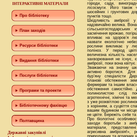
ІНТЕРАКТИВНІ МАТЕРІАЛИ
городи, сади, виноград
лісосмуги. Його також 
шосейних і грунтових до
Про бібліотеку
пунктів тощо.
Шкідливість амброзії 
надзвичайно велика. Вона
сільськогосподарських 
План заходів
засмічення врожаю, погірш
впливає на здоров’я л
назвати екологічно небе
Ресурси бібліотеки
рослини викликає у лю
поліноз. У період цвіт
величезна кількість насе
захворювання не існує, 
Видання бібліотеки
амброзії, поки вона квітує.
Зважаючи на значну шко
активно боротися. Для
Послуги бібліотеки
бур’яну спеціалісти Де
планові обстеження зе
фермерам та іншим власн
обстеження самостійно. 
Програми та проекти
полинолистою слід поє
агротехнічні, хімічні та м
з уже розквітлою рослино
Бiблiотечному фахiвцю
з корінням, а суцвіття с
вашим будинком чи місцем
не цвіте. Бережіть себе т
Про біологічні особливо
Полтавщина
заходи боротьби з амб
матеріали, представлені
агресивна амброзія!», р
Державні закупівлі
природничих та аграрних н