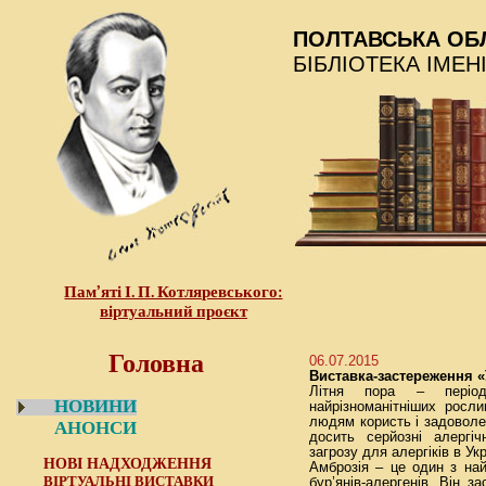
ПОЛТАВСЬКА ОБ
БІБЛІОТЕКА ІМЕН
Пам’яті І. П. Котляревського:
віртуальний проєкт
Головна
06.07.2015
Виставка-застереження «
Літня пора – період
НОВИНИ
найрізноманітніших росл
людям користь і задоволе
АНОНСИ
досить серйозні алергі
загрозу для алергіків в Ук
НОВІ НАДХОДЖЕННЯ
Амброзія – це один з най
ВІРТУАЛЬНІ ВИСТАВКИ
бур’янів-алергенів. Він з