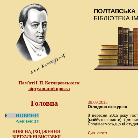
ПОЛТАВСЬКА 
БІБЛІОТЕКА І
Пам’яті І. П. Котляревського:
віртуальний проєкт
Головна
08.09.2015
Оглядова екскурсія
НОВИНИ
8 вересня 2015 року гос
(майбутні юристи). Для них
АНОНСИ
Сподіваємось,що ці студе
НОВІ НАДХОДЖЕННЯ
Див. фото
ВІРТУАЛЬНІ ВИСТАВКИ