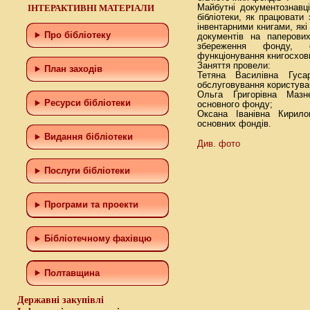
ІНТЕРАКТИВНІ МАТЕРІАЛИ
Майбутні документознавц
бібліотеки, як працювати
інвентарними книгами, які
Про бібліотеку
документів на паперови
збереження фонду, 
функціонування книгосхов
Заняття провели:
План заходів
Тетяна Василівна Гусар
обслуговування користува
Ольга Григорівна Мазнє
Ресурси бібліотеки
основного фонду;
Оксана Іванівна Кирило
основних фондів.
Видання бібліотеки
Див. фото
Послуги бібліотеки
Програми та проекти
Бiблiотечному фахiвцю
Полтавщина
Державні закупівлі