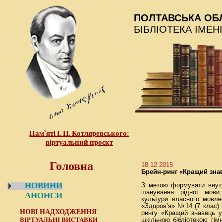
ПОЛТАВСЬКА ОБ
БІБЛІОТЕКА ІМЕН
Пам’яті І. П. Котляревського:
віртуальний проєкт
Головна
18.12.2015
Брейн-ринг «Кращий зна
НОВИНИ
З метою формувати внутр
шанування рідної мови
АНОНСИ
культури власного мовле
«Здоров’я» №14 (7 клас) 
НОВІ НАДХОДЖЕННЯ
рингу «Кращий знавець ук
ВІРТУАЛЬНІ ВИСТАВКИ
шкільною бібліотекою гім