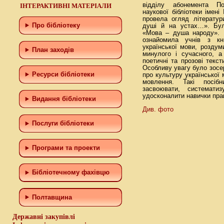
відділу абонемента По
ІНТЕРАКТИВНІ МАТЕРІАЛИ
наукової бібліотеки імені
провела огляд літератур
Про бібліотеку
душі й на устах…». Бул
«Мова – душа народу». В
ознайомила учнів з кн
української мови, роздум
План заходів
минулого і сучасного, а
поетичні та прозові текст
Особливу увагу було зосер
Ресурси бібліотеки
про культуру української 
мовлення. Такі посіб
засвоювати, системати
удосконалити навички пра
Видання бібліотеки
Див. фото
Послуги бібліотеки
Програми та проекти
Бiблiотечному фахiвцю
Полтавщина
Державні закупівлі