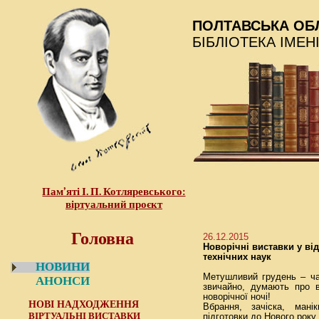
ПОЛТАВСЬКА ОБ
БІБЛІОТЕКА ІМЕН
Пам’яті І. П. Котляревського:
віртуальний проєкт
Головна
26.12.2015
Новорічні виставки у від
технічних наук
НОВИНИ
Метушливий грудень – ча
АНОНСИ
звичайно, думають про в
новорічної ночі!
НОВІ НАДХОДЖЕННЯ
Вбрання, зачіска, мані
ВІРТУАЛЬНІ ВИСТАВКИ
підготовки до Нового року.