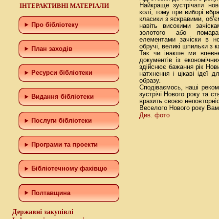
ІНТЕРАКТИВНІ МАТЕРІАЛИ
Найкраще зустрічати нов
колі, тому при виборі вб
класики з яскравими, об’
Про бібліотеку
навіть високими зачіск
золотого або помаран
елементами зачіски в но
обручі, великі шпильки з к
План заходів
Так чи інакше ми впевне
документів із економічн
здійснює бажання рік Нови
Ресурси бібліотеки
натхнення і цікаві ідеї 
образу.
Сподіваємось, наші реком
зустрічі Нового року та с
Видання бібліотеки
вразить своєю неповторні
Веселого Нового року Вам,
Див. фото
Послуги бібліотеки
Програми та проекти
Бiблiотечному фахiвцю
Полтавщина
Державні закупівлі